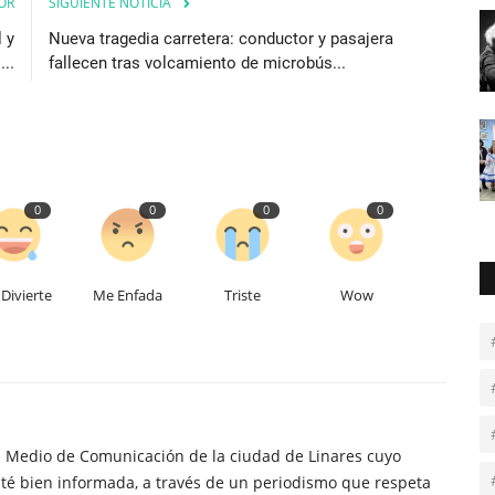
OR
SIGUIENTE NOTICIA
 y
Nueva tragedia carretera: conductor y pasajera
...
fallecen tras volcamiento de microbús...
0
0
0
0
Divierte
Me Enfada
Triste
Wow
n Medio de Comunicación de la ciudad de Linares cuyo
té bien informada, a través de un periodismo que respeta