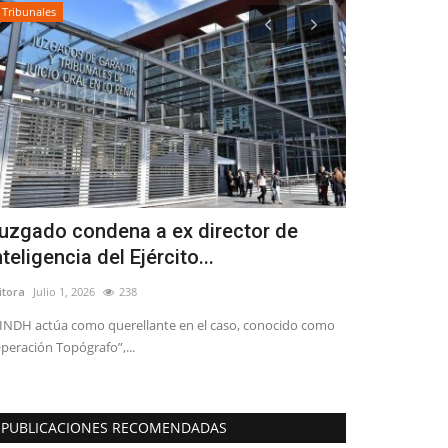
Tribunales
Crónica
uzgado condena a ex director de
Ciencia de
nteligencia del Ejército...
Editora
Agosto 6, 
itora
Julio 1, 2026
238
 INDH actúa como querellante en el caso, conocido como
peración Topógrafo”,...
PUBLICACIONES RECOMENDADAS