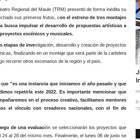
Política
l Maule (TRM) presentó de forma inédita su
echado sus primeros frutos, c
on el estreno de tres montajes
va busca impulsar el desarrollo de propuestas artísticas a
 proyectos escénicos y musicales.
s etapas de inve
stigación, desarrollo y creación de proyectos
nicas, finalizando en un montaje que será parte de la cartelera
ego recorrer otros escenarios de la región y el país.
rs
(VIDEO) Senadora Vodanovic confirmó
J
.
que partidos de la...
I
 q
ue “es una instancia que iniciamos el año pasado y que
Editora
Julio 9, 2026
210
Ed
dimos repetirla este 2022. Es importante mencionar que
pañaremos en el proceso creativo, facilitamos mentores
on músicos,
El
os el vínculo con creadores nacionales, con el fin de
“O
luego de una evaluac
ión se seleccionarán los proyectos que
el 24 al 28 del mismo mes. Finalmente, el lunes 06 de junio se