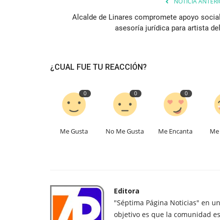
NOTICIA ANTERI
Alcalde de Linares compromete apoyo social
asesoría jurídica para artista del
¿CUAL FUE TU REACCIÓN?
0
0
0
Me Gusta
No Me Gusta
Me Encanta
Me 
Editora
"Séptima Página Noticias" en u
objetivo es que la comunidad es