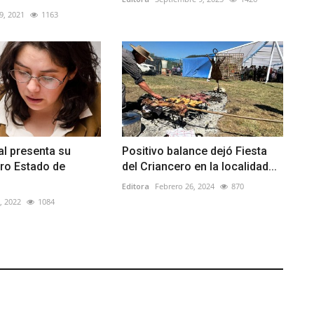
9, 2021
1163
l presenta su
Positivo balance dejó Fiesta
ro Estado de
del Criancero en la localidad...
Editora
Febrero 26, 2024
870
0, 2022
1084