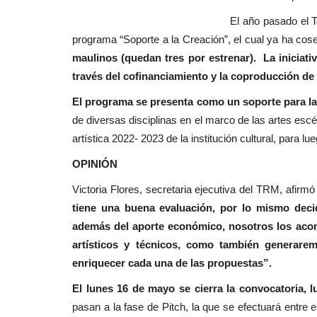
Espectáculos
El año pasado el Teatro Regional de
programa “Soporte a la Creación”, el cual ya ha cos
maulinos (quedan tres por estrenar). La iniciati
través del cofinanciamiento y la coproducción de
El programa se presenta como un soporte para la
de diversas disciplinas en el marco de las artes escé
artística 2022- 2023 de la institución cultural, para lu
Banda linarense Los Remembe
OPINIÓN
regresa de Brasil tras impulsar..
Victoria Flores, secretaria ejecutiva del TRM, afirmó
Editora
Julio 30, 2026
144
tiene una buena evaluación, por lo mismo deci
además del aporte económico, nosotros los acom
La agrupación compartió durante una semana c
artísticos y técnicos, como también generarem
estudiantes y autoridades...
enriquecer cada una de las propuestas”.
El lunes 16 de mayo se cierra la convocatoria, 
pasan a la fase de Pitch, la que se efectuará entre 