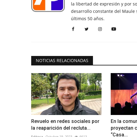
la libertad de expresión y por s
desarrollo constante del Maule 
últimos 50 años.
NOTICIAS RELACIONADAS
Revuelo en redes sociales por
En la comu
la reaparición del recluta...
proyectan c
“Casa...
Editora
Octubre 19, 2023
6613