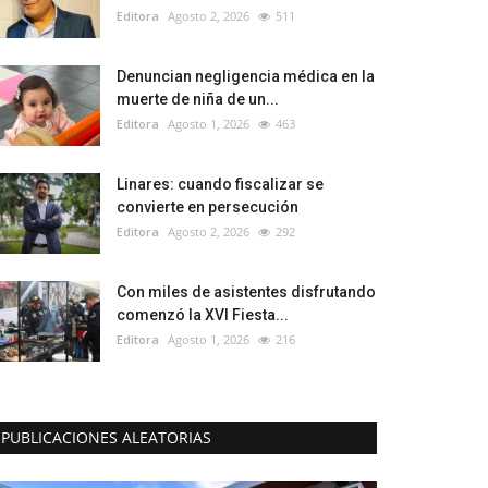
Editora
Agosto 2, 2026
511
Denuncian negligencia médica en la
muerte de niña de un...
Editora
Agosto 1, 2026
463
Linares: cuando fiscalizar se
convierte en persecución
Editora
Agosto 2, 2026
292
Con miles de asistentes disfrutando
comenzó la XVI Fiesta...
Editora
Agosto 1, 2026
216
PUBLICACIONES ALEATORIAS