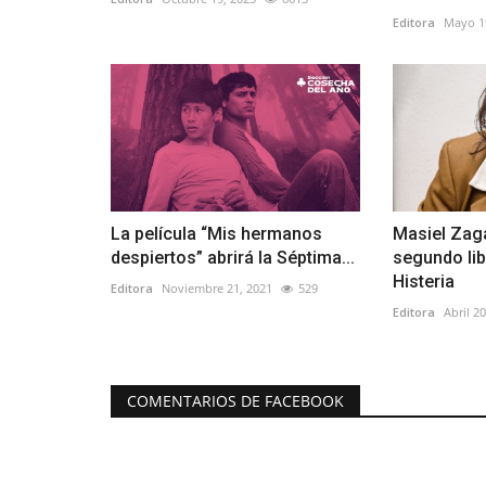
Editora
Mayo 1
La película “Mis hermanos
Masiel Zaga
despiertos” abrirá la Séptima...
segundo lib
Histeria
Editora
Noviembre 21, 2021
529
Editora
Abril 2
COMENTARIOS DE FACEBOOK