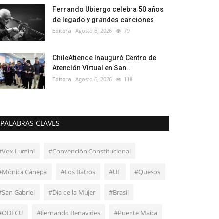
Fernando Ubiergo celebra 50 años
de legado y grandes canciones
Editora
Agosto 6, 2026
79
ChileAtiende Inauguró Centro de
Atención Virtual en San...
Editora
Agosto 6, 2026
118
PALABRAS CLAVES
#Vox Lumini
#Convención Constitucional
#Mónica Cánepa
#Los Batros
#UF
#Quesos
#San Gabriel
#Día de la Mujer
#Brasil
#ODECU
#Fernando Benavides
#Puente Maica