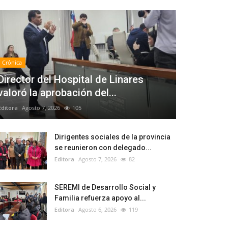
Crónica
Director del Hospital de Linares
valoró la aprobación del...
Editora
Agosto 7, 2026
105
Dirigentes sociales de la provincia
se reunieron con delegado...
Editora
Agosto 7, 2026
82
SEREMI de Desarrollo Social y
Familia refuerza apoyo al...
Editora
Agosto 6, 2026
119