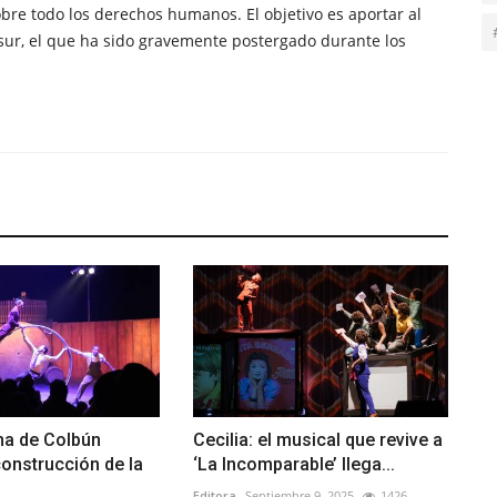
obre todo los derechos humanos. El objetivo es aportar al
sur, el que ha sido gravemente postergado durante los
na de Colbún
Cecilia: el musical que revive a
onstrucción de la
‘La Incomparable’ llega...
Editora
Septiembre 9, 2025
1426