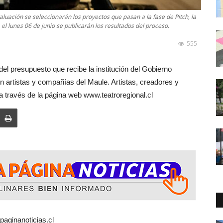
aluación se seleccionarán los proyectos que pasan a la fase de Pitch, la
el lunes 06 de junio se publicarán los resultados del proceso.
555
el presupuesto que recibe la institución del Gobierno
n artistas y compañías del Maule. Artistas, creadores y
a través de la página web www.teatroregional.cl
aginanoticias.cl