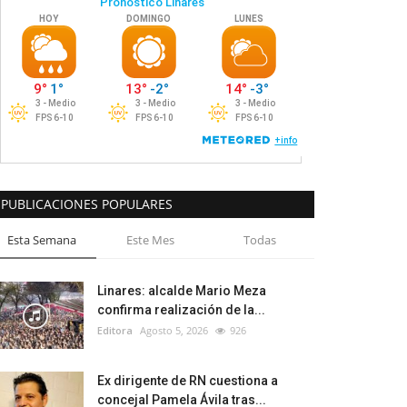
PUBLICACIONES POPULARES
Esta Semana
Este Mes
Todas
Linares: alcalde Mario Meza
confirma realización de la...
Editora
Agosto 5, 2026
926
Ex dirigente de RN cuestiona a
concejal Pamela Ávila tras...