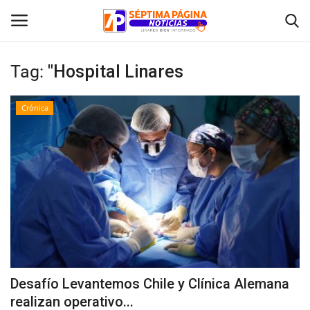
Tag:
"Hospital Linares
Inicio
Crónica
Crónica
Policial
Tribunales
Deporte
Política
Desafío Levantemos Chile y Clínica Alemana
realizan operativo...
Espectáculos