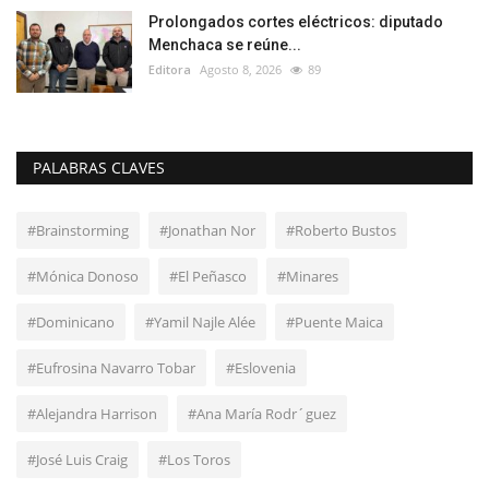
Prolongados cortes eléctricos: diputado
Menchaca se reúne...
Editora
Agosto 8, 2026
89
PALABRAS CLAVES
#Brainstorming
#Jonathan Nor
#Roberto Bustos
#Mónica Donoso
#El Peñasco
#Minares
#Dominicano
#Yamil Najle Alée
#Puente Maica
#Eufrosina Navarro Tobar
#Eslovenia
#Alejandra Harrison
#Ana María Rodr´guez
#José Luis Craig
#Los Toros