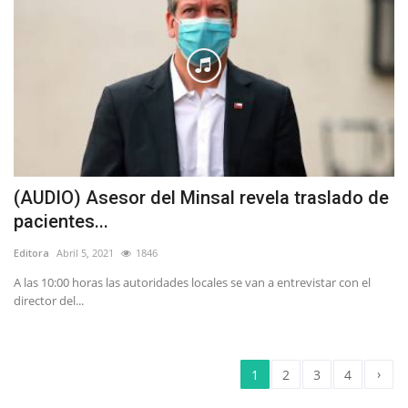
(AUDIO) Asesor del Minsal revela traslado de
pacientes...
Editora
Abril 5, 2021
1846
A las 10:00 horas las autoridades locales se van a entrevistar con el
director del...
›
1
2
3
4