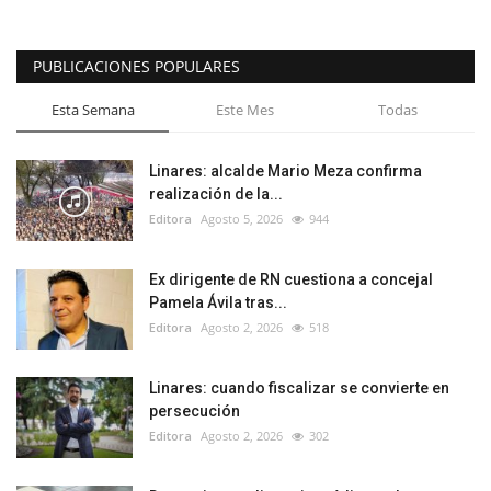
PUBLICACIONES POPULARES
Esta Semana
Este Mes
Todas
Linares: alcalde Mario Meza confirma
realización de la...
Editora
Agosto 5, 2026
944
Ex dirigente de RN cuestiona a concejal
Pamela Ávila tras...
Editora
Agosto 2, 2026
518
Linares: cuando fiscalizar se convierte en
persecución
Editora
Agosto 2, 2026
302