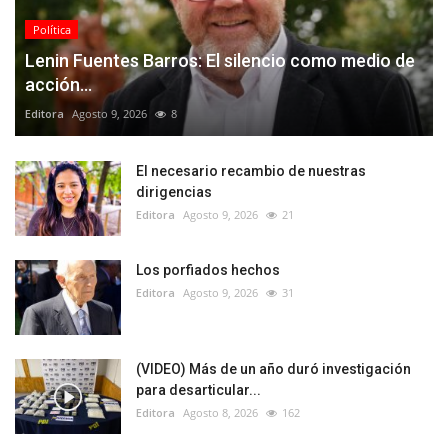
Política
Lenin Fuentes Barros: El silencio como medio de
acción...
Editora
Agosto 9, 2026
8
El necesario recambio de nuestras
dirigencias
Editora
Agosto 9, 2026
21
Los porfiados hechos
Editora
Agosto 9, 2026
31
(VIDEO) Más de un año duró investigación
para desarticular...
Editora
Agosto 8, 2026
162