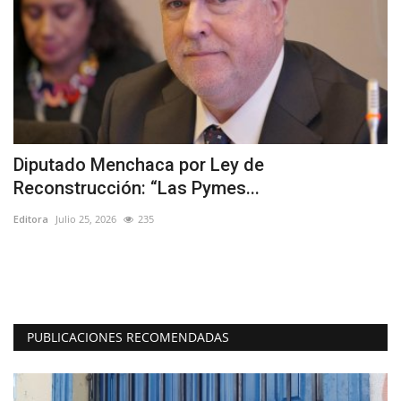
Diputado Menchaca por Ley de
C
Reconstrucción: “Las Pymes...
p
Editora
Julio 25, 2026
235
Ed
Co
PUBLICACIONES RECOMENDADAS