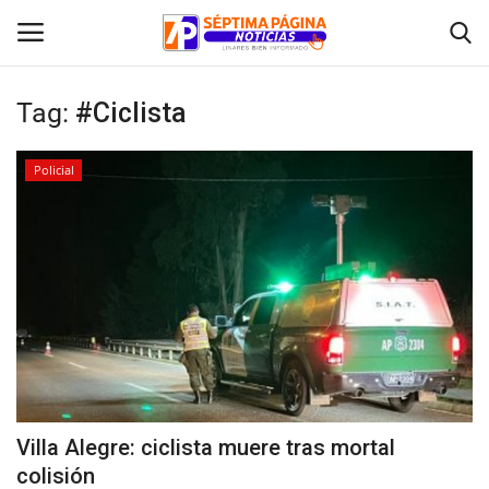
Tag:
#Ciclista
Inicio
Policial
Crónica
Policial
Tribunales
Deporte
Política
Villa Alegre: ciclista muere tras mortal
colisión
Espectáculos