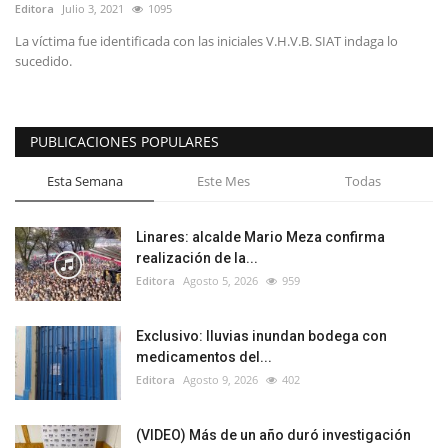
Editora
Julio 3, 2021
1095
La víctima fue identificada con las iniciales V.H.V.B. SIAT indaga lo
sucedido.
PUBLICACIONES POPULARES
Esta Semana
Este Mes
Todas
Linares: alcalde Mario Meza confirma
realización de la...
Editora
Agosto 5, 2026
959
Exclusivo: lluvias inundan bodega con
medicamentos del...
Editora
Agosto 9, 2026
402
(VIDEO) Más de un año duró investigación