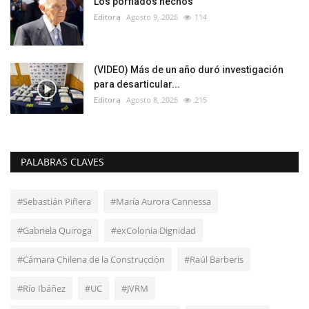
Los porfiados hechos
Editora
Agosto 9, 2026
114
(VIDEO) Más de un año duró investigación
para desarticular...
Editora
Agosto 8, 2026
215
PALABRAS CLAVES
#Sebastián Piñera
#María Aurora Cannessa
#Gabriela Quiroga
#exColonia Dignidad
#Cámara Chilena de la Construcción
#Raúl Barberis
#Río Ibáñez
#UC
#JVRM