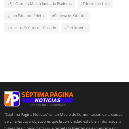
#Eje Carmen-Maipú-Januario Espinoza
#Triciclo eléctrico
#Juan Eduardo Prieto
#Cadena de Oración
#Nuestra Señora del Rosario
#Fertilizantes
"Séptima Página Noticias" en un Medio de Comunicación de la ciudad
de Linares cuyo objetivo es que la comunidad esté bien informada, a
través de un periodismo que respeta la libertad de expresión y por