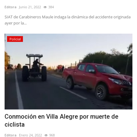
Editora
Junio 21, 2022
384
SIAT de Carabineros Maule indaga la dinámica del accidente originada
ayer por la...
Policial
Conmoción en Villa Alegre por muerte de
ciclista
Editora
Enero 24, 2022
968