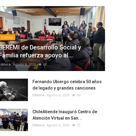
Crónica
SEREMI de Desarrollo Social y
Familia refuerza apoyo al...
Editora
Agosto 6, 2026
68
Fernando Ubiergo celebra 50 años
de legado y grandes canciones
Editora
Agosto 6, 2026
60
ChileAtiende Inauguró Centro de
Atención Virtual en San...
Editora
Agosto 6, 2026
72