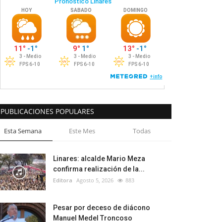
PUBLICACIONES POPULARES
Esta Semana
Este Mes
Todas
Linares: alcalde Mario Meza
confirma realización de la...
Editora
Agosto 5, 2026
883
Pesar por deceso de diácono
Manuel Medel Troncoso