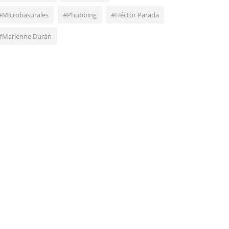
#Microbasurales
#Phubbing
#Héctor Parada
#Marlenne Durán