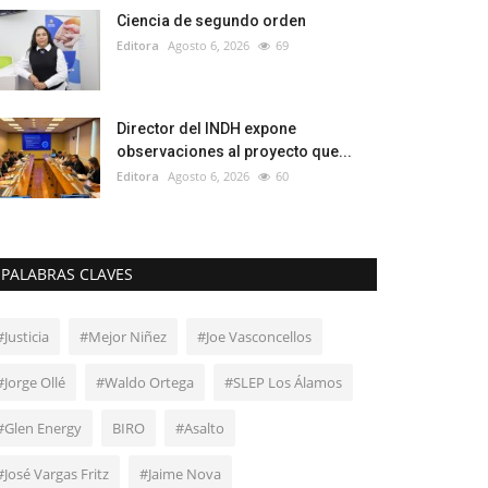
Ciencia de segundo orden
Editora
Agosto 6, 2026
69
Director del INDH expone
observaciones al proyecto que...
Editora
Agosto 6, 2026
60
PALABRAS CLAVES
#Justicia
#Mejor Niñez
#Joe Vasconcellos
#Jorge Ollé
#Waldo Ortega
#SLEP Los Álamos
#Glen Energy
BIRO
#Asalto
#José Vargas Fritz
#Jaime Nova