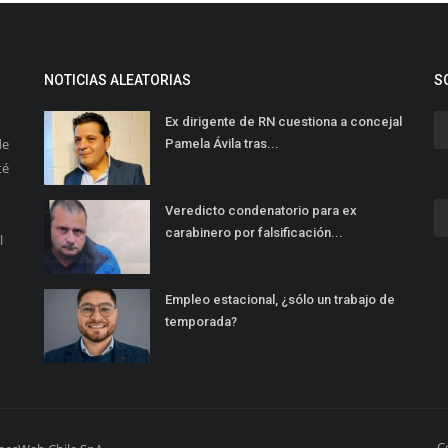
NOTICIAS ALEATORIAS
S
Ex dirigente de RN cuestiona a concejal
de
Pamela Ávila tras...
té
Veredicto condenatorio para ex
carabinero por falsificación...
l
Empleo estacional, ¿sólo un trabajo de
temporada?
C