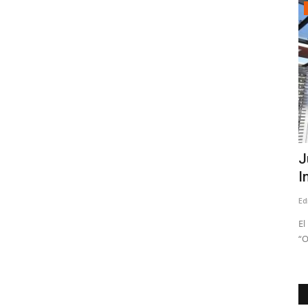
Espectáculos
ier
Con miles de asistentes disfrutando
J
comenzó la XVI Fiesta...
I
Editora
Agosto 1, 2026
202
Ed
u alta
Por decimosexto año, Talca se convierte en el epicentro de la
El
fiesta de inverno...
“O