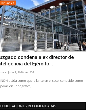
Tribunales
Policial
uzgado condena a ex director de
Linares: e
nteligencia del Ejército...
Municipal i
itora
Julio 1, 2026
234
Editora
Mayo 24, 
 INDH actúa como querellante en el caso, conocido como
Los hechos se pro
peración Topógrafo”,...
madrugada en call
PUBLICACIONES RECOMENDADAS