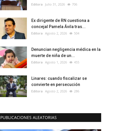
Editora
Julio 31, 2026
706
Ex dirigente de RN cuestiona a
concejal Pamela Ávila tras...
Editora
Agosto 2, 2026
504
Denuncian negligencia médica en la
muerte de niña de un...
Editora
Agosto 1, 2026
455
Linares: cuando fiscalizar se
convierte en persecución
Editora
Agosto 2, 2026
286
PUBLICACIONES ALEATORIAS