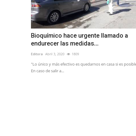
Bioquímico hace urgente llamado a
endurecer las medidas...
Editora
Abril 3, 2020
1809
"Lo único y más efectivo es quedarnos en casa si es posibl
En caso de salir a...