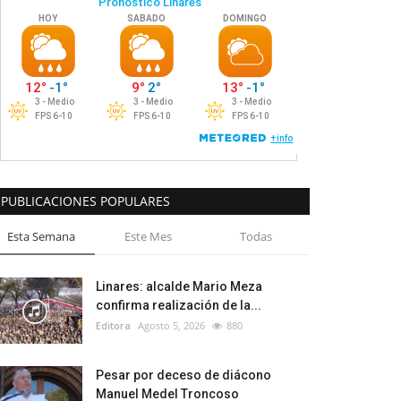
PUBLICACIONES POPULARES
Esta Semana
Este Mes
Todas
Linares: alcalde Mario Meza
confirma realización de la...
Editora
Agosto 5, 2026
880
Pesar por deceso de diácono
Manuel Medel Troncoso