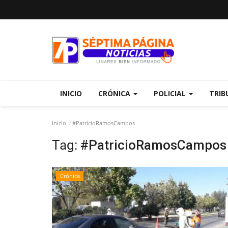
INICIO
CRÓNICA
POLICIAL
TRIB
Inicio
#PatricioRamosCampos
Tag:
#PatricioRamosCampos
Crónica