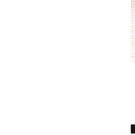
Deporte
onvierte
(VIDEO) Los albirrojos apoyarán a la
R
Orquesta Sinfónica...
r
Editora
Junio 11, 2026
297
Ed
odos fueron
Deportes Linares destinará parte de la recaudación del
"E
partido que disputará ante...
ex