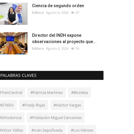
Ciencia de segundo orden
Editora
Agosto 6, 2026
67
Director del INDH expone
observaciones al proyecto que...
Editora
Agosto 6, 2026
56
PALABRAS CLAVES
#TrenCentral
#Patricia Martínez
#Bicicleta
#El Niño
#Fredy Rojas
#Héctor Vargas
#Ortodoncia
#Población Miguel Cervantes
#Víctor Yáñez
#Iván Sepúñveda
#Los Héroes