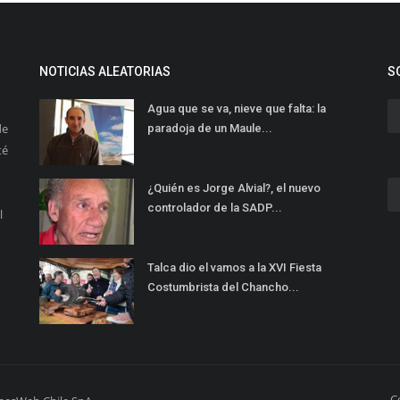
NOTICIAS ALEATORIAS
S
Agua que se va, nieve que falta: la
de
paradoja de un Maule...
té
¿Quién es Jorge Alvial?, el nuevo
controlador de la SADP...
l
Talca dio el vamos a la XVI Fiesta
Costumbrista del Chancho...
C