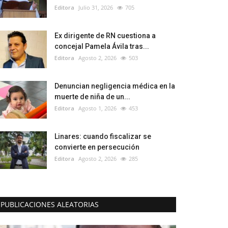
Editora
Julio 31, 2026
705
Ex dirigente de RN cuestiona a
concejal Pamela Ávila tras...
Editora
Agosto 2, 2026
503
Denuncian negligencia médica en la
muerte de niña de un...
Editora
Agosto 1, 2026
453
Linares: cuando fiscalizar se
convierte en persecución
Editora
Agosto 2, 2026
285
PUBLICACIONES ALEATORIAS