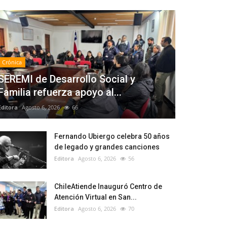
Crónica
SEREMI de Desarrollo Social y
Familia refuerza apoyo al...
Editora
Agosto 6, 2026
66
Fernando Ubiergo celebra 50 años
de legado y grandes canciones
Editora
Agosto 6, 2026
56
ChileAtiende Inauguró Centro de
Atención Virtual en San...
Editora
Agosto 6, 2026
70