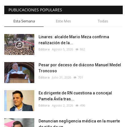
PUBLICACIONES POPULARES
Esta Semana
Este Mes
Todas
Linares: alcalde Mario Meza confirma
realización de la...
Editora
Agosto 5, 2026
862
Pesar por deceso de diácono Manuel Medel
Troncoso
Editora
Julio 31, 2026
701
Ex dirigente de RN cuestiona a concejal
Pamela Ávila tras...
Editora
Agosto 2, 2026
496
Denuncian negligencia médica en la muerte