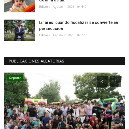
de niña de un...
Editora
Agosto 1, 2026
447
Linares: cuando fiscalizar se convierte en
persecución
Editora
Agosto 2, 2026
278
PUBLICACIONES ALEATORIAS
Deporte