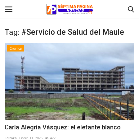
Tag:
#Servicio de Salud del Maule
Inicio
Crónica
Crónica
Policial
Tribunales
Deporte
Política
Carla Alegría Vásquez: el elefante blanco
Espectáculos
Editora
Enero 11, 2026
422