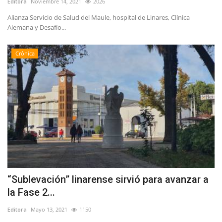
Editora
Noviembre 14, 2021
2026
Alianza Servicio de Salud del Maule, hospital de Linares, Clínica
Alemana y Desafío...
Crónica
“Sublevación” linarense sirvió para avanzar a
la Fase 2...
Editora
Mayo 13, 2021
1150