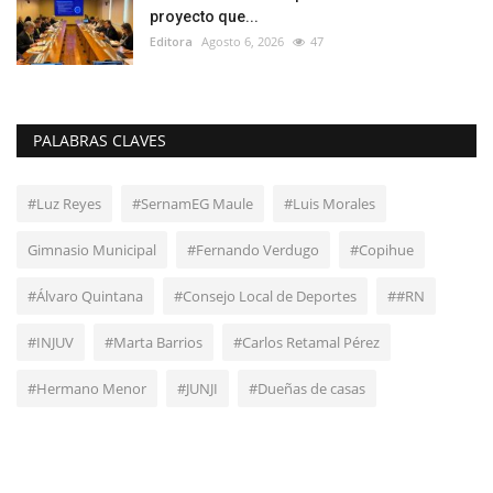
proyecto que...
Editora
Agosto 6, 2026
47
PALABRAS CLAVES
#Luz Reyes
#SernamEG Maule
#Luis Morales
Gimnasio Municipal
#Fernando Verdugo
#Copihue
#Álvaro Quintana
#Consejo Local de Deportes
##RN
#INJUV
#Marta Barrios
#Carlos Retamal Pérez
#Hermano Menor
#JUNJI
#Dueñas de casas