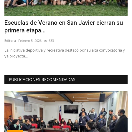
Escuelas de Verano en San Javier cierran su
T
primera etapa...
d
Editora
Febrero 5, 2026
633
Ed
de
La iniciativa deportiva y recreativa destacó por su alta convocatoria y
ya proyecta...
PUBLICACIONES RECOMENDADAS