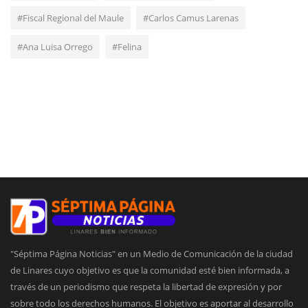
#Fiscal Regional del Maule
#Carlos Camus Larenas
#Ana Luisa Orrego
#Felina
"Séptima Página Noticias" en un Medio de Comunicación de la ciudad
de Linares cuyo objetivo es que la comunidad esté bien informada, a
través de un periodismo que respeta la libertad de expresión y por
sobre todo los derechos humanos. El objetivo es aportar al desarrollo