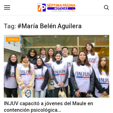
Tag:
#María Belén Aguilera
Inicio
Crónica
Crónica
Policial
Tribunales
Deporte
Política
INJUV capacitó a jóvenes del Maule en
contención psicológica...
Espectáculos