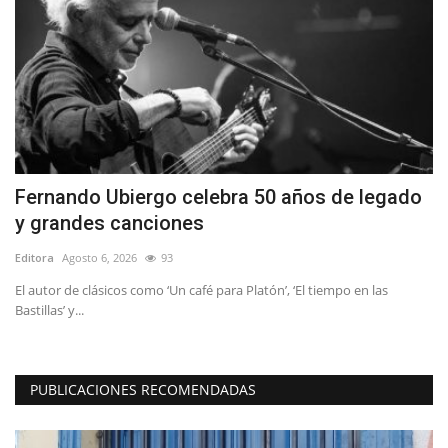
ta
Fernando Ubiergo celebra 50 años de legado
C
y grandes canciones
s
Editora
Agosto 6, 2026
93
Ed
El autor de clásicos como ‘Un café para Platón’, ‘El tiempo en las
"E
Bastillas’ y...
au
PUBLICACIONES RECOMENDADAS