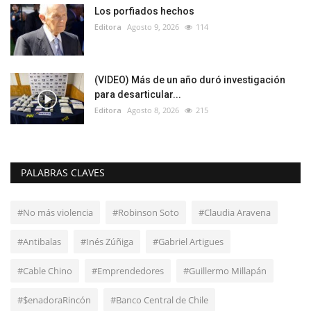
Los porfiados hechos
Editora
Agosto 9, 2026
114
(VIDEO) Más de un año duró investigación
para desarticular...
Editora
Agosto 8, 2026
215
PALABRAS CLAVES
#No más violencia
#Robinson Soto
#Claudia Aravena
#Antibalas
#Inés Zúñiga
#Gabriel Artigues
#Cable Chino
#Emprendedores
#Guillermo Millapán
#$enadoraRincón
#Banco Central de Chile