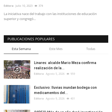
Editora
Julio 10, 2023
374
La iniciativa nace del trabajo con las instituciones de educación
superior y congregó...
PUBLICACIONES POPULARES
Esta Semana
Este Mes
Todas
Linares: alcalde Mario Meza confirma
realización de la...
Editora
Agosto 5, 2026
959
Exclusivo: lluvias inundan bodega con
medicamentos del...
Editora
Agosto 9, 2026
401