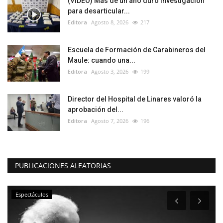
(VIDEO) Más de un año duró investigación
para desarticular...
Editora
Agosto 8, 2026
217
Escuela de Formación de Carabineros del
Maule: cuando una...
Editora
Agosto 3, 2026
199
Director del Hospital de Linares valoró la
aprobación del...
Editora
Agosto 7, 2026
196
PUBLICACIONES ALEATORIAS
Espectáculos