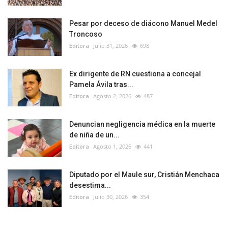
Pesar por deceso de diácono Manuel Medel
Troncoso
Editora
Julio 31, 2026
698
Ex dirigente de RN cuestiona a concejal
Pamela Ávila tras...
Editora
Agosto 2, 2026
487
Denuncian negligencia médica en la muerte
de niña de un...
Editora
Agosto 1, 2026
441
Diputado por el Maule sur, Cristián Menchaca
desestima...
Editora
Julio 30, 2026
354