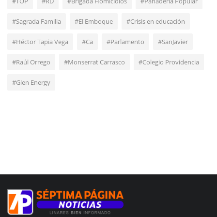
#TOP
#RD
#Brigada Homicidios
#Panadería Popular
#Sagrada Familia
#El Emboque
#Crisis en educación
#Héctor Tapia Vega
#Ca
#Parlamento
#SanJavier
#Raúl Orrego
#Monserrat Carrasco
#Colegio Providencia
#Glen Energy