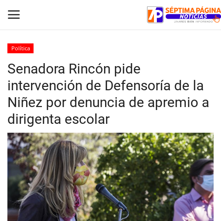
Política
Senadora Rincón pide
Inicio
intervención de Defensoría de la
Crónica
Niñez por denuncia de apremio a
dirigenta escolar
Policial
Tribunales
Deporte
Política
Espectáculos