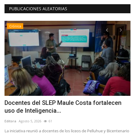
PUBLICACIONES ALEATORIAS
Crónica
Docentes del SLEP Maule Costa fortalecen
L
uso de Inteligencia...
n
Editora
Agosto 5, 2026
61
Ed
La iniciativa reunió a docentes de los liceos de Pelluhue y Bicentenario
H.