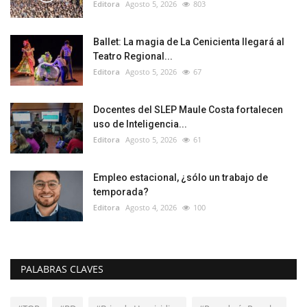
Editora
Agosto 5, 2026
803
Ballet: La magia de La Cenicienta llegará al
Teatro Regional...
Editora
Agosto 5, 2026
67
Docentes del SLEP Maule Costa fortalecen
uso de Inteligencia...
Editora
Agosto 5, 2026
61
Empleo estacional, ¿sólo un trabajo de
temporada?
Editora
Agosto 4, 2026
100
PALABRAS CLAVES