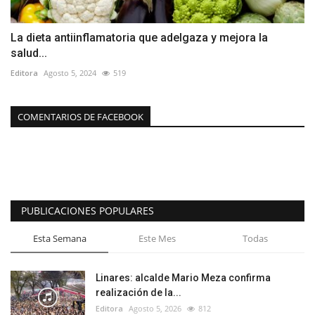
La dieta antiinflamatoria que adelgaza y mejora la
salud...
Editora
Agosto 5, 2024
519
COMENTARIOS DE FACEBOOK
PUBLICACIONES POPULARES
Esta Semana
Este Mes
Todas
Linares: alcalde Mario Meza confirma
realización de la...
Editora
Agosto 5, 2026
812