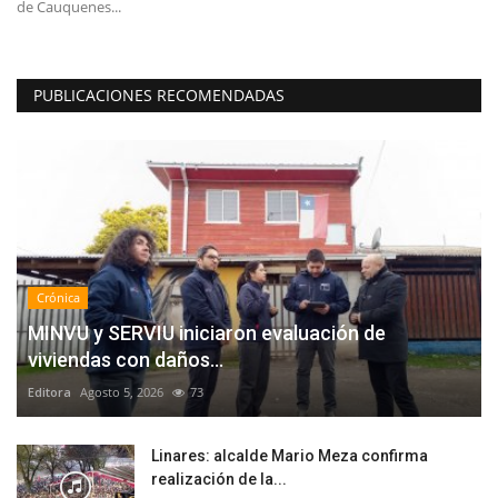
de Cauquenes...
es
PUBLICACIONES RECOMENDADAS
Crónica
MINVU y SERVIU iniciaron evaluación de
viviendas con daños...
Editora
Agosto 5, 2026
73
Linares: alcalde Mario Meza confirma
realización de la...