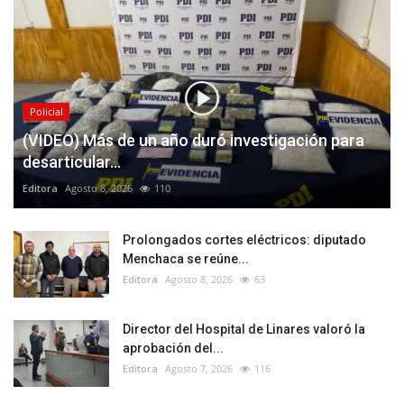
Policial
(VIDEO) Más de un año duró investigación para
desarticular...
Editora
Agosto 8, 2026
110
Prolongados cortes eléctricos: diputado
Menchaca se reúne...
Editora
Agosto 8, 2026
63
Director del Hospital de Linares valoró la
aprobación del...
Editora
Agosto 7, 2026
116