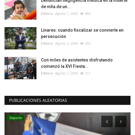
Denuncian negligencia médica en la muerte
de niña de un...
Editora
Agosto 1, 2026
464
Linares: cuando fiscalizar se convierte en
persecución
Editora
Agosto 2, 2026
293
Con miles de asistentes disfrutando
comenzó la XVI Fiesta...
Editora
Agosto 1, 2026
217
PUBLICACIONES ALEATORIAS
Deporte