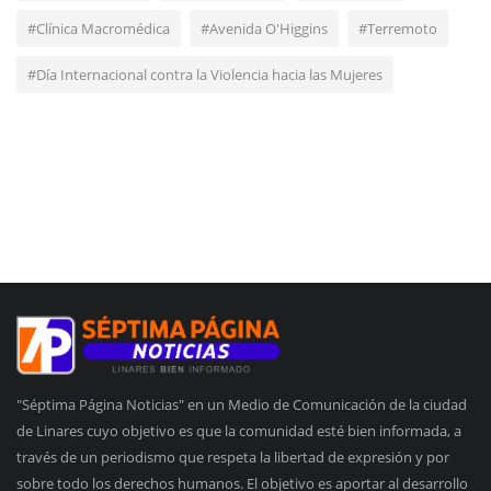
#Clínica Macromédica
#Avenida O'Higgins
#Terremoto
#Día Internacional contra la Violencia hacia las Mujeres
"Séptima Página Noticias" en un Medio de Comunicación de la ciudad
de Linares cuyo objetivo es que la comunidad esté bien informada, a
través de un periodismo que respeta la libertad de expresión y por
sobre todo los derechos humanos. El objetivo es aportar al desarrollo