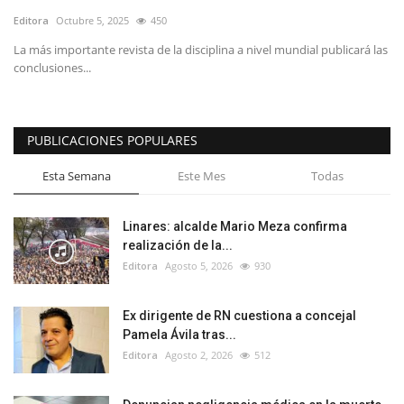
Editora
Octubre 5, 2025
450
La más importante revista de la disciplina a nivel mundial publicará las
conclusiones...
PUBLICACIONES POPULARES
Esta Semana
Este Mes
Todas
Linares: alcalde Mario Meza confirma
realización de la...
Editora
Agosto 5, 2026
930
Ex dirigente de RN cuestiona a concejal
Pamela Ávila tras...
Editora
Agosto 2, 2026
512