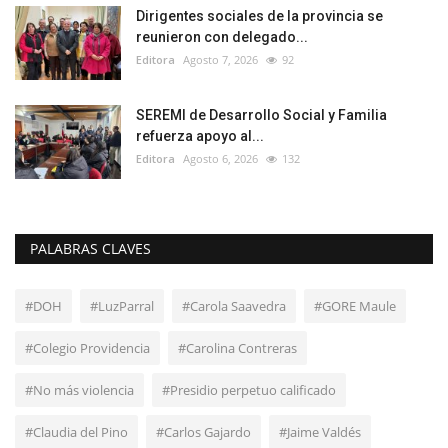
Dirigentes sociales de la provincia se
reunieron con delegado...
Editora
Agosto 7, 2026
92
SEREMI de Desarrollo Social y Familia
refuerza apoyo al...
Editora
Agosto 6, 2026
132
PALABRAS CLAVES
#DOH
#LuzParral
#Carola Saavedra
#GORE Maule
#Colegio Providencia
#Carolina Contreras
#No más violencia
#Presidio perpetuo calificado
#Claudia del Pino
#Carlos Gajardo
#Jaime Valdés