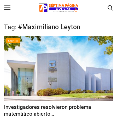
Tag:
#Maximiliano Leyton
Inicio
Crónica
Crónica
Policial
Tribunales
Deporte
Política
Investigadores resolvieron problema
matemático abierto...
Espectáculos