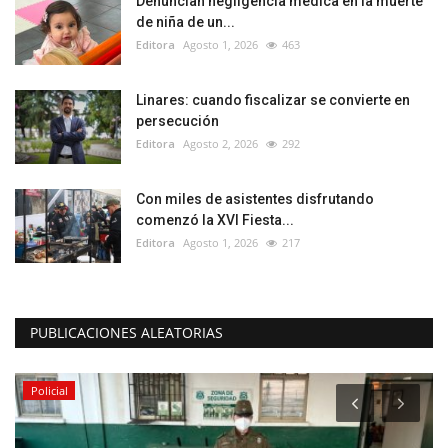
Denuncian negligencia médica en la muerte
de niña de un...
Editora
Agosto 1, 2026
463
Linares: cuando fiscalizar se convierte en
persecución
Editora
Agosto 2, 2026
292
Con miles de asistentes disfrutando
comenzó la XVI Fiesta...
Editora
Agosto 1, 2026
217
PUBLICACIONES ALEATORIAS
Policial