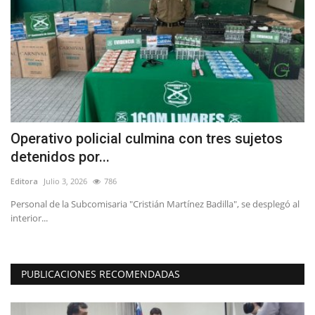
a
Operativo policial culmina con tres sujetos
C
detenidos por...
c
Editora
Julio 3, 2026
786
Ed
Personal de la Subcomisaria "Cristián Martínez Badilla", se desplegó al
Po
interior...
in
PUBLICACIONES RECOMENDADAS