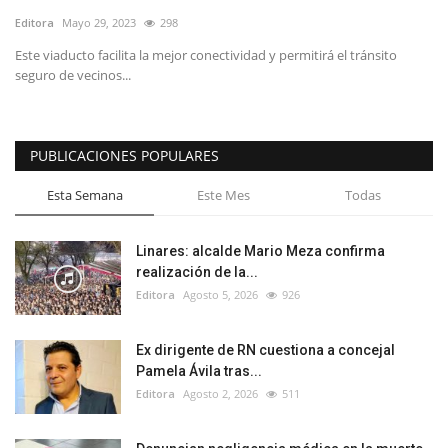
Editora
Mayo 29, 2023
298
Este viaducto facilita la mejor conectividad y permitirá el tránsito
seguro de vecinos...
PUBLICACIONES POPULARES
Esta Semana
Este Mes
Todas
Linares: alcalde Mario Meza confirma
realización de la...
Editora
Agosto 5, 2026
926
Ex dirigente de RN cuestiona a concejal
Pamela Ávila tras...
Editora
Agosto 2, 2026
511