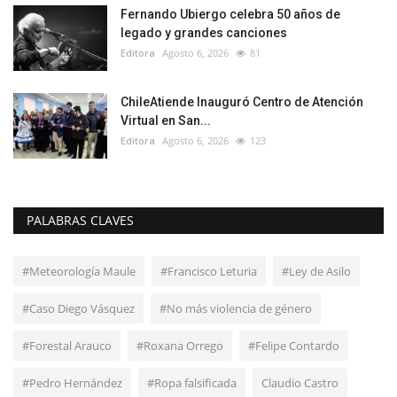
Fernando Ubiergo celebra 50 años de
legado y grandes canciones
Editora
Agosto 6, 2026
81
ChileAtiende Inauguró Centro de Atención
Virtual en San...
Editora
Agosto 6, 2026
123
PALABRAS CLAVES
#Meteorología Maule
#Francisco Leturia
#Ley de Asilo
#Caso Diego Vásquez
#No más violencia de género
#Forestal Arauco
#Roxana Orrego
#Felipe Contardo
#Pedro Hernández
#Ropa falsificada
Claudio Castro