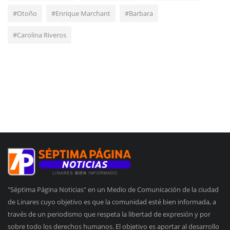
#Otoño
#Enrique Marchant
#Barbara
#Carolina Riveros
"Séptima Página Noticias" en un Medio de Comunicación de la ciudad
de Linares cuyo objetivo es que la comunidad esté bien informada, a
través de un periodismo que respeta la libertad de expresión y por
sobre todo los derechos humanos. El objetivo es aportar al desarrollo