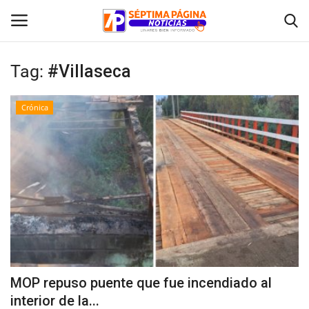
Tag:
#Villaseca
Inicio
Crónica
Crónica
Policial
Tribunales
Deporte
Política
MOP repuso puente que fue incendiado al
interior de la...
Espectáculos