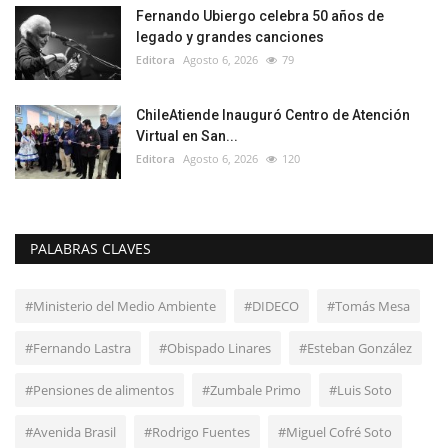
Fernando Ubiergo celebra 50 años de
legado y grandes canciones
Editora
Agosto 6, 2026
79
ChileAtiende Inauguró Centro de Atención
Virtual en San...
Editora
Agosto 6, 2026
120
PALABRAS CLAVES
#Ministerio del Medio Ambiente
#DIDECO
#Tomás Mesa
#Fernando Lastra
#Obispado Linares
#Esteban González
#Pensiones de alimentos
#Zumbale Primo
#Luis Soto
#Avenida Brasil
#Rodrigo Fuentes
#Miguel Cofré Soto