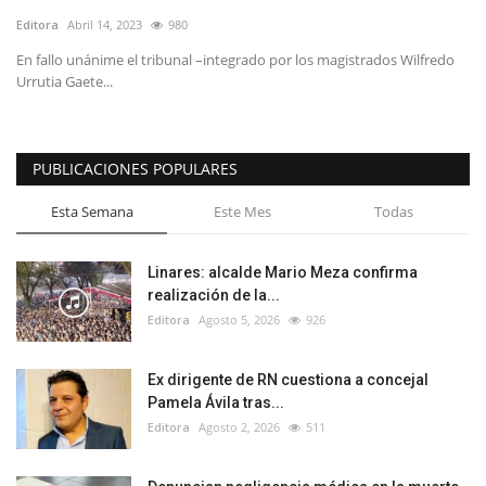
Editora
Abril 14, 2023
980
En fallo unánime el tribunal –integrado por los magistrados Wilfredo
Urrutia Gaete...
PUBLICACIONES POPULARES
Esta Semana
Este Mes
Todas
Linares: alcalde Mario Meza confirma
realización de la...
Editora
Agosto 5, 2026
926
Ex dirigente de RN cuestiona a concejal
Pamela Ávila tras...
Editora
Agosto 2, 2026
511