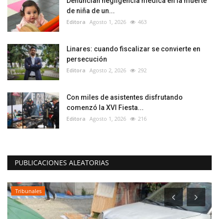
Denuncian negligencia médica en la muerte
de niña de un...
Editora
Agosto 1, 2026
463
Linares: cuando fiscalizar se convierte en
persecución
Editora
Agosto 2, 2026
292
Con miles de asistentes disfrutando
comenzó la XVI Fiesta...
Editora
Agosto 1, 2026
216
PUBLICACIONES ALEATORIAS
Tribunales