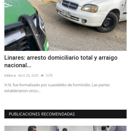
Linares: arresto domiciliario total y arraigo
A
nacional...
M
Editora
Abril 20, 2026
1078
Ed
H.N. fue formalizado por cuasidelito de homicidio. Las partes
Co
establecieron cinco...
la 
PUBLICACIONES RECOMENDADAS