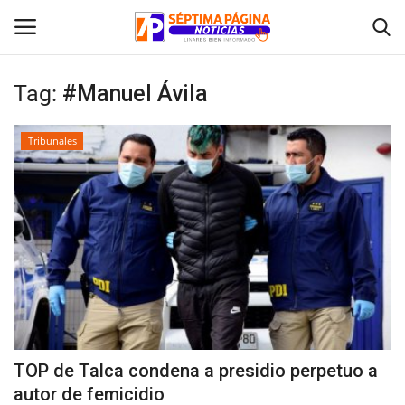
Tag:
#Manuel Ávila
Inicio
Tribunales
Crónica
Policial
Tribunales
Deporte
Política
TOP de Talca condena a presidio perpetuo a
autor de femicidio
Espectáculos