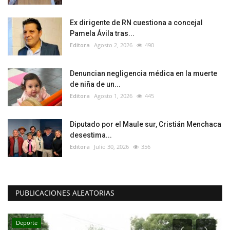
Ex dirigente de RN cuestiona a concejal
Pamela Ávila tras...
Editora
Agosto 2, 2026
490
Denuncian negligencia médica en la muerte
de niña de un...
Editora
Agosto 1, 2026
445
Diputado por el Maule sur, Cristián Menchaca
desestima...
Editora
Julio 30, 2026
356
PUBLICACIONES ALEATORIAS
Deporte