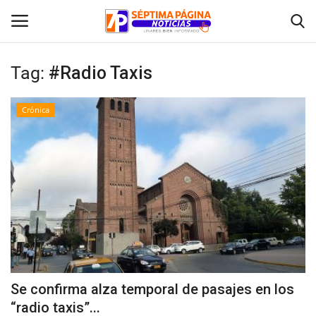
Tag:
#Radio Taxis
Inicio
Crónica
Crónica
Policial
Tribunales
Deporte
Política
Se confirma alza temporal de pasajes en los
“radio taxis”...
Espectáculos