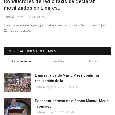
Conductores de radio taxis se declaran
movilizados en Linares...
Editora
Enero 13, 2021
2459
El representante legal y propietario de Radio Taxis “Achibueno”, Julio
Zúñiga conversó...
PUBLICACIONES POPULARES
Esta Semana
Este Mes
Todas
Linares: alcalde Mario Meza confirma
realización de la...
Editora
Agosto 5, 2026
833
Pesar por deceso de diácono Manuel Medel
Troncoso
Editora
Julio 31, 2026
700