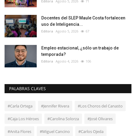
Editora
Agosto 5, 2026
71
Docentes del SLEP Maule Costa fortalecen
uso de Inteligencia...
Editora
Agosto 5, 2026
67
Empleo estacional, ¿sólo un trabajo de
temporada?
Editora
Agosto 4, 2026
106
PALABRAS CLAVES
#Carla Ortega
#Jennifer Rivera
#Los Choros del Canasto
#Caja Los Héroes
#Carolina Solorza
#José Olivares
#Anita Flores
#Miguel Cancino
#Carlos Ojeda