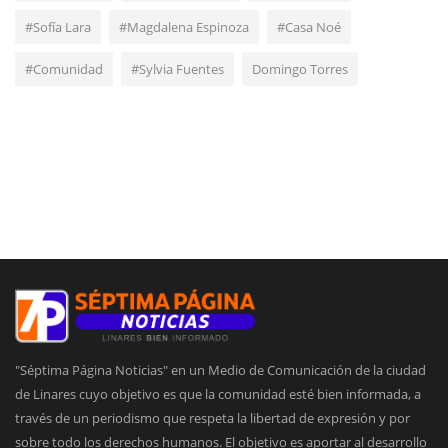
#Sofía Lara
#Magdalena Espinoza
#Casa Noé
#Comunidad
#Sylvia Fuentes
Domingo Torres
"Séptima Página Noticias" en un Medio de Comunicación de la ciudad
de Linares cuyo objetivo es que la comunidad esté bien informada, a
través de un periodismo que respeta la libertad de expresión y por
sobre todo los derechos humanos. El objetivo es aportar al desarrollo