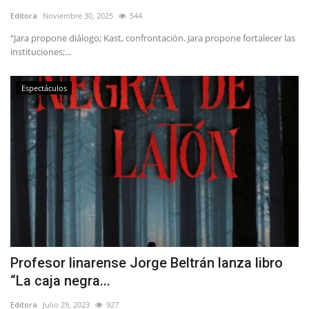
Editora
Noviembre 30, 2025
544
“Jara propone diálogo; Kast, confrontación. Jara propone fortalecer las
instituciones;...
Espectáculos
Profesor linarense Jorge Beltrán lanza libro
“La caja negra...
Editora
Julio 29, 2023
927