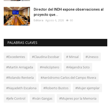
Director del INDH expone observaciones al
proyecto que...
Editora
Agosto 6, 2026
60
PALABRAS CLAVES
#Excedentes
#Claudina Escobar
# Minsal
#Unesco
#Martín Arriagada
#Helicóptero
#Alejandra Soto
#Rolando Rentería
#Aeródromo Carlos del Campo Rivera
#Nayadeth Escalona
#Roberto Bustos
#Mujer ejemplar
#Jefe Control
#Iván Gangas
#Mujeres por la Memoria