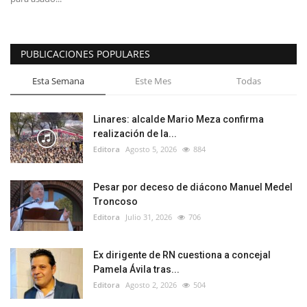
PUBLICACIONES POPULARES
Esta Semana
Este Mes
Todas
Linares: alcalde Mario Meza confirma
realización de la...
Editora
Agosto 5, 2026
884
Pesar por deceso de diácono Manuel Medel
Troncoso
Editora
Julio 31, 2026
706
Ex dirigente de RN cuestiona a concejal
Pamela Ávila tras...
Editora
Agosto 2, 2026
504