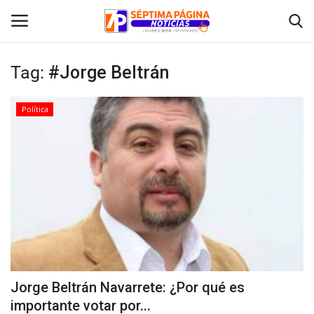
Tag:
#Jorge Beltrán
Inicio
Política
Crónica
Policial
Tribunales
Deporte
Política
Jorge Beltrán Navarrete: ¿Por qué es
importante votar por...
Espectáculos