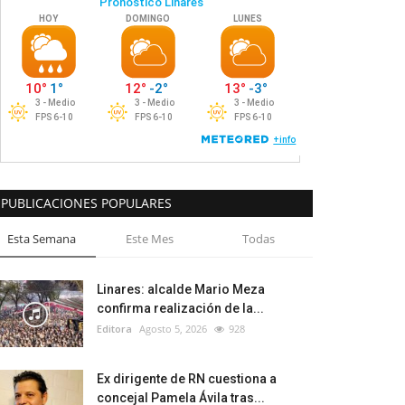
PUBLICACIONES POPULARES
Esta Semana
Este Mes
Todas
Linares: alcalde Mario Meza
confirma realización de la...
Editora
Agosto 5, 2026
928
Ex dirigente de RN cuestiona a
concejal Pamela Ávila tras...