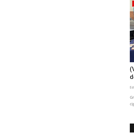
Tribunales
vo
Abogado Salvador Concha: Marcelo
(
Campos Vergara seguirá...
d
Editora
Julio 24, 2026
378
Ed
Club Herrera
El jurista, explicó que la sentencia por el delito de injurias y
Gr
calumnias dictaminada...
ci