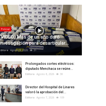
Policial
(VIDEO) Más de un año duró
investigación para desarticular...
Editora
Agosto 8, 2026
31
Prolongados cortes eléctricos:
diputado Menchaca se reúne...
Editora
Agosto 8, 2026
38
Director del Hospital de Linares
valoró la aprobación del...
Editora
Agosto 7, 2026
109