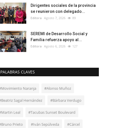
Dirigentes sociales de la provincia
se reunieron con delegado...
Editora
Agosto 7, 2026
89
SEREMI de Desarrollo Social y
Familia refuerza apoyo al...
Editora
Agosto 6, 2026
127
PALABRAS CLAVES
#Movimiento Naranja
#Alonso Muñoz
#Beatriz Sagal Hernández
#Bárbara Verdugo
#Martin Leal
#Tacubas Sunset Boulevard
#Bruno Prieto
#Iván Sepúlveda
#Cárcel