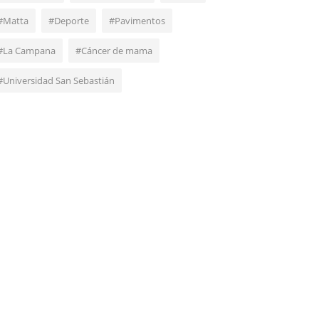
#Matta
#Deporte
#Pavimentos
#La Campana
#Cáncer de mama
#Universidad San Sebastián