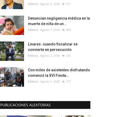
Editora
Agosto 2, 2026
511
Denuncian negligencia médica en la
muerte de niña de un...
Editora
Agosto 1, 2026
464
Linares: cuando fiscalizar se
convierte en persecución
Editora
Agosto 2, 2026
292
Con miles de asistentes disfrutando
comenzó la XVI Fiesta...
Editora
Agosto 1, 2026
217
PUBLICACIONES ALEATORIAS