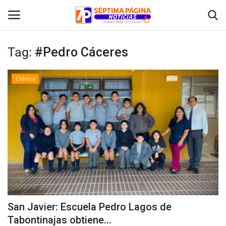
Tag:
#Pedro Cáceres
Inicio
Crónica
Crónica
Policial
Tribunales
Deporte
Política
San Javier: Escuela Pedro Lagos de
Tabontinajas obtiene...
Espectáculos