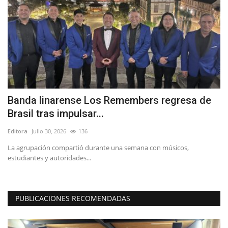
a
Banda linarense Los Remembers regresa de
A
Brasil tras impulsar...
V
Editora
Julio 30, 2026
136
Ed
do
La agrupación compartió durante una semana con músicos,
El
estudiantes y autoridades...
di
PUBLICACIONES RECOMENDADAS