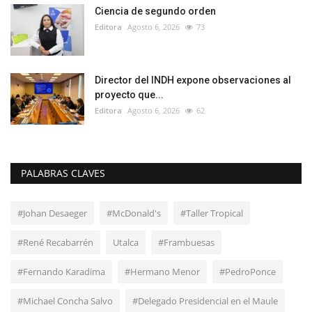
Ciencia de segundo orden
Editora
Agosto 6, 2026
73
Director del INDH expone observaciones al
proyecto que...
Editora
Agosto 6, 2026
62
PALABRAS CLAVES
#Johan Desaeger
#McDonald's
#Taller Tropical
#René Recabarrén
Utalca
#Frambuesas
#Fernando Karadima
#Hermano Menor
#PedroPonce
#Michael Concha Salvo
#Delegado Presidencial en el Maule