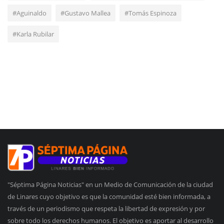
#Aguinaldo
#Gustavo Mallea
#Tomás Espinoza
#Karla Rubilar
"Séptima Página Noticias" en un Medio de Comunicación de la ciudad
de Linares cuyo objetivo es que la comunidad esté bien informada, a
través de un periodismo que respeta la libertad de expresión y por
sobre todo los derechos humanos. El objetivo es aportar al desarrollo