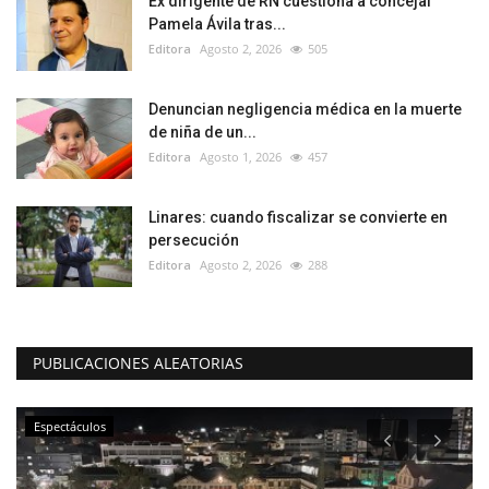
Ex dirigente de RN cuestiona a concejal
Pamela Ávila tras...
Editora
Agosto 2, 2026
505
Denuncian negligencia médica en la muerte
de niña de un...
Editora
Agosto 1, 2026
457
Linares: cuando fiscalizar se convierte en
persecución
Editora
Agosto 2, 2026
288
PUBLICACIONES ALEATORIAS
Espectáculos