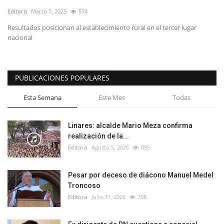
Editora
Marzo 7, 2025
574
Resultados posicionan al establecimiento rural en el tercer lugar
nacional
PUBLICACIONES POPULARES
Esta Semana
Este Mes
Todas
Linares: alcalde Mario Meza confirma
realización de la...
Editora
Agosto 5, 2026
895
Pesar por deceso de diácono Manuel Medel
Troncoso
Editora
Julio 31, 2026
708