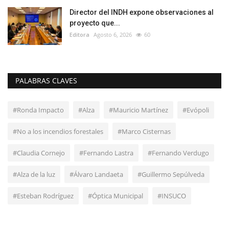
Director del INDH expone observaciones al
proyecto que...
Editora
Agosto 6, 2026
60
PALABRAS CLAVES
#Ronda Impacto
#Alza
#Mauricio Martínez
#Evópoli
#No a los incendios forestales
#Marco Cisternas
#Claudia Cornejo
#Fernando Lastra
#Fernando Verdugo
#Alza de la luz
#Álvaro Landaeta
#Guillermo Sepúlveda
#Esteban Rodríguez
#Óptica Municipal
#INSUCO