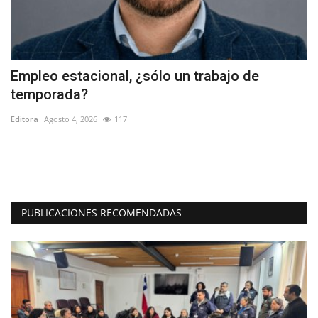
Empleo estacional, ¿sólo un trabajo de
L
temporada?
r
Editora
Agosto 4, 2026
117
Ed
El
ap
PUBLICACIONES RECOMENDADAS