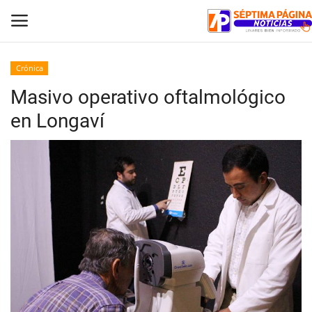
Crónica
Masivo operativo oftalmológico
Inicio
en Longaví
Crónica
Policial
Tribunales
Deporte
Política
Espectáculos