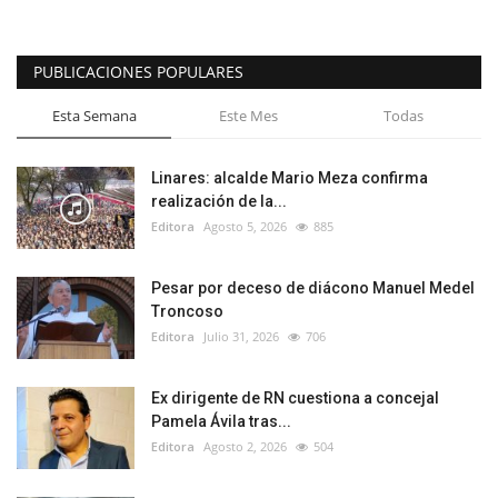
PUBLICACIONES POPULARES
Esta Semana
Este Mes
Todas
Linares: alcalde Mario Meza confirma
realización de la...
Editora
Agosto 5, 2026
885
Pesar por deceso de diácono Manuel Medel
Troncoso
Editora
Julio 31, 2026
706
Ex dirigente de RN cuestiona a concejal
Pamela Ávila tras...
Editora
Agosto 2, 2026
504