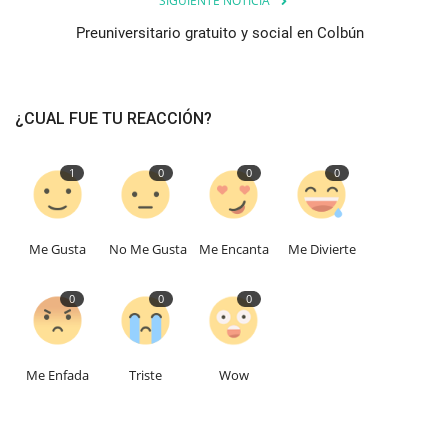
SIGUIENTE NOTICIA
Preuniversitario gratuito y social en Colbún
¿CUAL FUE TU REACCIÓN?
1
0
0
0
Me Gusta
No Me Gusta
Me Encanta
Me Divierte
0
0
0
Me Enfada
Triste
Wow