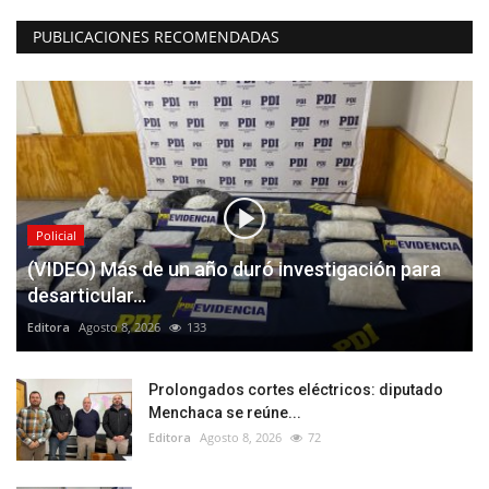
PUBLICACIONES RECOMENDADAS
Policial
(VIDEO) Más de un año duró investigación para
desarticular...
Editora
Agosto 8, 2026
133
Prolongados cortes eléctricos: diputado
Menchaca se reúne...
Editora
Agosto 8, 2026
72