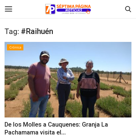
Tag:
#Raihuén
Inicio
Crónica
Crónica
Policial
Tribunales
Deporte
Política
De los Molles a Cauquenes: Granja La
Pachamama visita el...
Espectáculos