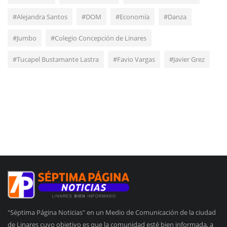
#Alejandra Santos
#DOM
#Economía
#Danza
#Jumbo
#Colegio Concepción de Linares
#Tucapel Bustamante Lastra
#Favio Vargas
#Javier Grez
"Séptima Página Noticias" en un Medio de Comunicación de la ciudad
de Linares cuyo objetivo es que la comunidad esté bien informada, a