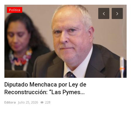
Política
Diputado Menchaca por Ley de
U
Reconstrucción: “Las Pymes...
l
Editora
Julio 25, 2026
228
Ed
SI
de