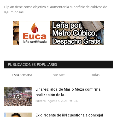
El plan tiene como objetivo el aumentar la superficie de cultivos de
leguminosas...
PUBLICACIONES POPULARES
Esta Semana
Este Mes
Todas
Linares: alcalde Mario Meza confirma
realización de la...
Editora
Agosto 5, 2026
932
Ex dirigente de RN cuestiona a concejal