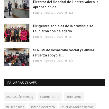
Director del Hospital de Linares valoró la
aprobación del...
Editora
Agosto 7, 2026
123
Dirigentes sociales de la provincia se
reunieron con delegado...
Editora
Agosto 7, 2026
96
SEREMI de Desarrollo Social y Familia
refuerza apoyo al...
Editora
Agosto 6, 2026
138
PALABRAS CLAVES
#Sebastián Herceg
#Dominicano
#Brisexme
#Liliana Ríos
#René Inostroza
#Carlos Molina Barros