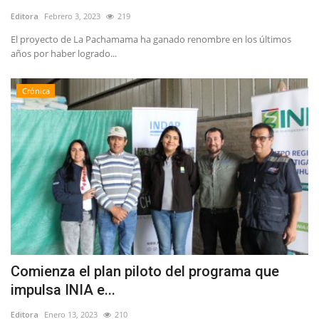
Editora
Febrero 3, 2023
219
El proyecto de La Pachamama ha ganado renombre en los últimos
años por haber logrado...
Crónica
Comienza el plan piloto del programa que
impulsa INIA e...
Editora
Enero 13, 2023
210