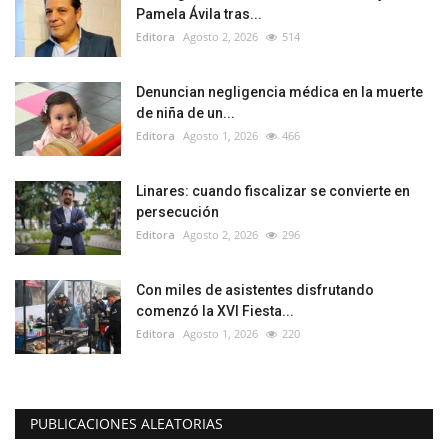
Pamela Ávila tras...
Editora
Agosto 2, 2026
514
Denuncian negligencia médica en la muerte
de niña de un...
Editora
Agosto 1, 2026
466
Linares: cuando fiscalizar se convierte en
persecución
Editora
Agosto 2, 2026
296
Con miles de asistentes disfrutando
comenzó la XVI Fiesta...
Editora
Agosto 1, 2026
220
PUBLICACIONES ALEATORIAS