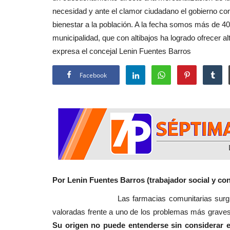
necesidad y ante el clamor ciudadano el gobierno c
Crónica
bienestar a la población. A la fecha somos más de 40 
municipalidad, que con altibajos ha logrado ofrecer a
expresa el concejal Lenin Fuentes Barros
Facebook
ChileAtiende Inauguró Centro 
Atención Virtual en San...
Editora
Agosto 6, 2026
178
La iniciativa fue valorada por la comunidad y au
Por Lenin Fuentes Barros (trabajador social y con
comunales quienes, encabezados...
Las farmacias comunitarias surgieron en 
valoradas frente a uno de los problemas más graves
Su origen no puede entenderse sin considerar 