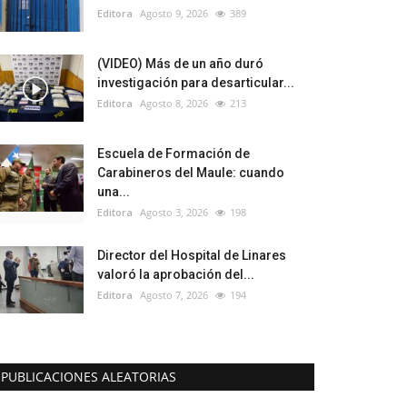
Editora
Agosto 9, 2026
389
(VIDEO) Más de un año duró
investigación para desarticular...
Editora
Agosto 8, 2026
213
Escuela de Formación de
Carabineros del Maule: cuando
una...
Editora
Agosto 3, 2026
198
Director del Hospital de Linares
valoró la aprobación del...
Editora
Agosto 7, 2026
194
PUBLICACIONES ALEATORIAS