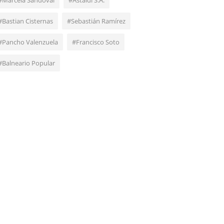
#Marcela Sandoval
#Astaldi S.A.
#Bastian Cisternas
#Sebastián Ramírez
#Pancho Valenzuela
#Francisco Soto
#Balneario Popular