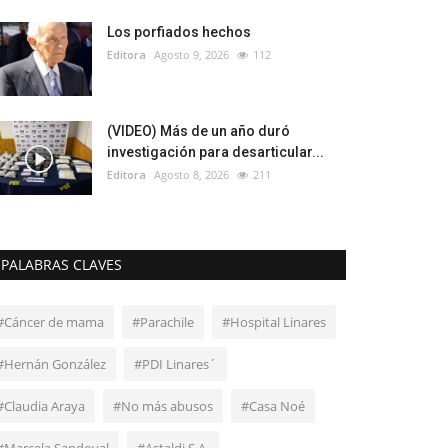
Los porfiados hechos
Editora
Agosto 9, 2026
112
(VIDEO) Más de un año duró
investigación para desarticular...
Editora
Agosto 8, 2026
211
PALABRAS CLAVES
#Cáncer de mama
#Parachile
#Hospital Linares
#Hernán González
#PDI Linares´
#Claudia Araya
#No más abusos
#Casa Noé