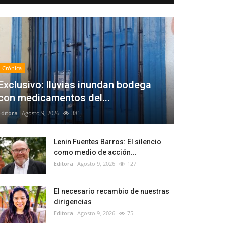
Crónica
Exclusivo: lluvias inundan bodega
con medicamentos del...
Editora
Agosto 9, 2026
381
Lenin Fuentes Barros: El silencio
como medio de acción...
Editora
Agosto 9, 2026
127
El necesario recambio de nuestras
dirigencias
Editora
Agosto 9, 2026
75