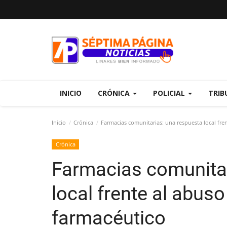
INICIO
CRÓNICA
POLICIAL
TRIB
Inicio
Crónica
Farmacias comunitarias: una respuesta local fre
Crónica
Farmacias comunitar
local frente al abus
farmacéutico