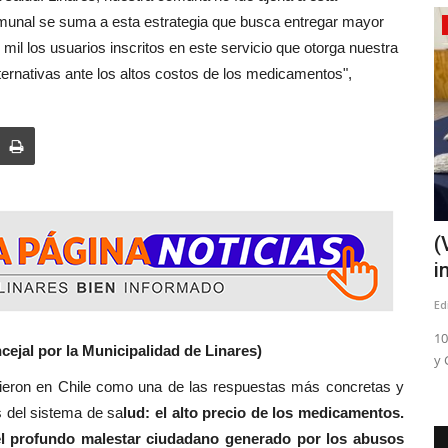
omunal se suma a esta estrategia que busca entregar mayor
Tribunales
mil los usuarios inscritos en este servicio que otorga nuestra
lternativas ante los altos costos de los medicamentos",
de
(VIDEO) Prisión preventiva para dos
(
imputados por crimen...
i
Editora
Mayo 18, 2026
542
Ed
toridades
Los hechos ocurrieron en abril del año pasado en la vía
10
cejal por la Municipalidad de Linares)
pública
y 
Chile como una de las respuestas más concretas y
 del sistema de sa
lud: el alto precio de los medicamentos.
el profundo malestar ciudadano generado por los abusos