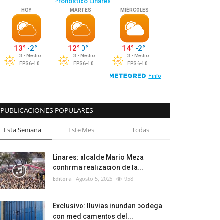
PUBLICACIONES POPULARES
Esta Semana
Este Mes
Todas
Linares: alcalde Mario Meza
confirma realización de la...
Editora
Agosto 5, 2026
958
Exclusivo: lluvias inundan bodega
con medicamentos del...