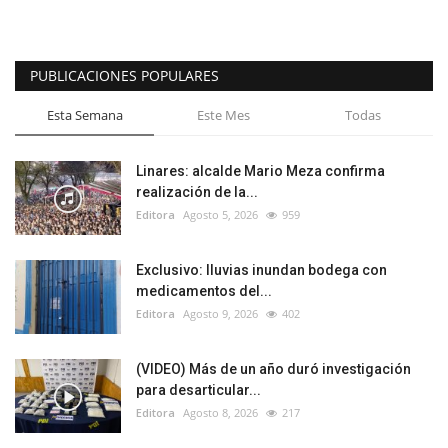
PUBLICACIONES POPULARES
Esta Semana
Este Mes
Todas
Linares: alcalde Mario Meza confirma
realización de la...
Editora
Agosto 5, 2026
959
Exclusivo: lluvias inundan bodega con
medicamentos del...
Editora
Agosto 9, 2026
402
(VIDEO) Más de un año duró investigación
para desarticular...
Editora
Agosto 8, 2026
217