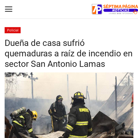
Policial
Dueña de casa sufrió
Inicio
quemaduras a raíz de incendio en
Crónica
sector San Antonio Lamas
Policial
Tribunales
Deporte
Política
Espectáculos