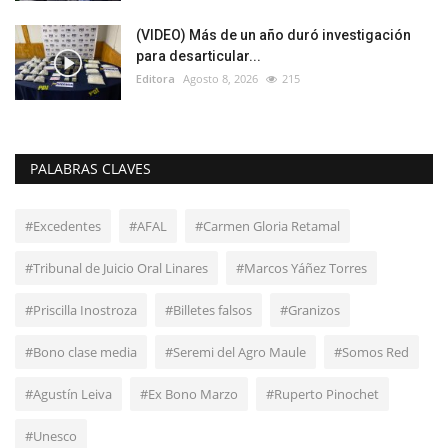
(VIDEO) Más de un año duró investigación
para desarticular...
Editora
Agosto 8, 2026
215
PALABRAS CLAVES
#Excedentes
#AFAL
#Carmen Gloria Retamal
#Tribunal de Juicio Oral Linares
#Marcos Yáñez Torres
#Priscilla Inostroza
#Billetes falsos
#Granizos
#Bono clase media
#Seremi del Agro Maule
#Somos Red
#Agustín Leiva
#Ex Bono Marzo
#Ruperto Pinochet
#Unesco