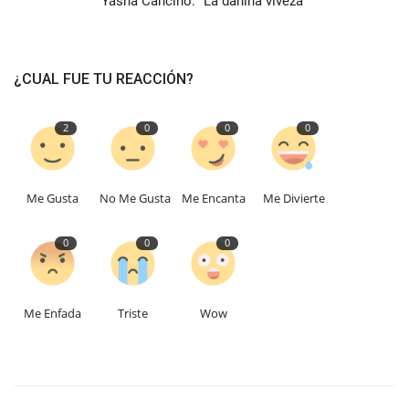
Yasna Cancino: "La dañina viveza"
¿CUAL FUE TU REACCIÓN?
2
0
0
0
Me Gusta
No Me Gusta
Me Encanta
Me Divierte
0
0
0
Me Enfada
Triste
Wow