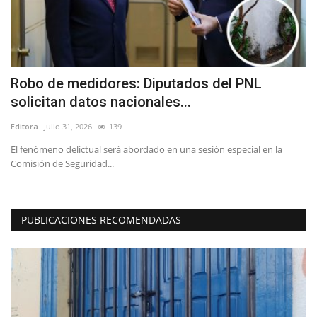
r
Robo de medidores: Diputados del PNL
T
solicitan datos nacionales...
r
Editora
Julio 31, 2026
139
Ed
a
El fenómeno delictual será abordado en una sesión especial en la
La
Comisión de Seguridad...
dé
PUBLICACIONES RECOMENDADAS