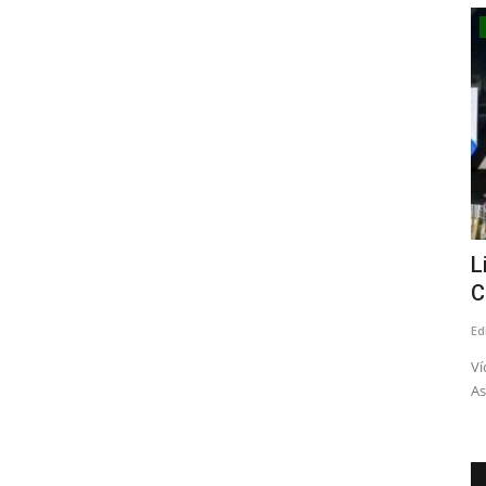
Política
Diputado por el Maule sur, Cristián
L
Menchaca desestima...
C
Editora
Julio 30, 2026
369
Ed
Reportaje de https://fnmchile.substack.com/ titulado “Más
Ví
de 1.000 asesores y $1.300...
As