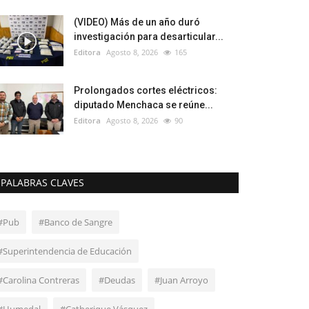
(VIDEO) Más de un año duró
investigación para desarticular...
Editora
Agosto 8, 2026
165
Prolongados cortes eléctricos:
diputado Menchaca se reúne...
Editora
Agosto 8, 2026
90
PALABRAS CLAVES
#Pub
#Banco de Sangre
#Superintendencia de Educación
#Carolina Contreras
#Deudas
#Juan Arroyo