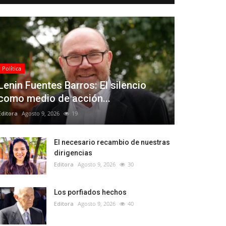
Política
Lenin Fuentes Barros: El silencio
como medio de acción...
Editora
Agosto 9, 2026
19
El necesario recambio de nuestras
dirigencias
Editora
Agosto 9, 2026
30
Los porfiados hechos
Editora
Agosto 9, 2026
40