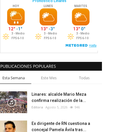
PUBLICACIONES POPULARES
Esta Semana
Este Mes
Todas
Linares: alcalde Mario Meza
confirma realización de la...
Editora
Agosto 5, 2026
946
Ex dirigente de RN cuestiona a
concejal Pamela Ávila tras...