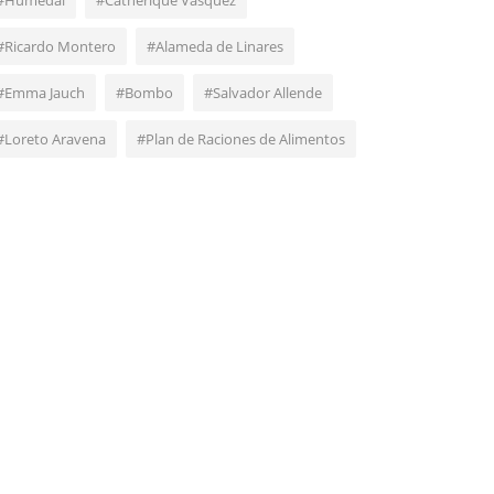
#Humedal
#Catherique Vásquez
#Ricardo Montero
#Alameda de Linares
#Emma Jauch
#Bombo
#Salvador Allende
#Loreto Aravena
#Plan de Raciones de Alimentos