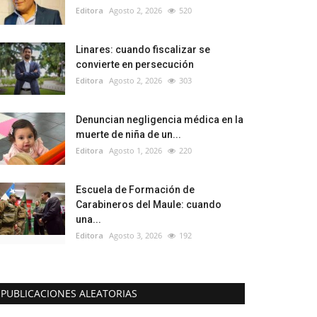
Editora
Agosto 2, 2026
520
Linares: cuando fiscalizar se
convierte en persecución
Editora
Agosto 2, 2026
303
Denuncian negligencia médica en la
muerte de niña de un...
Editora
Agosto 1, 2026
220
Escuela de Formación de
Carabineros del Maule: cuando
una...
Editora
Agosto 3, 2026
192
PUBLICACIONES ALEATORIAS