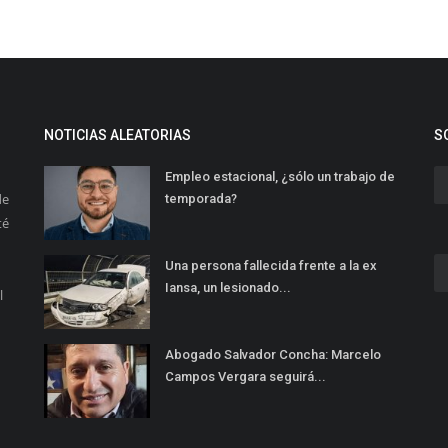
NOTICIAS ALEATORIAS
S
Empleo estacional, ¿sólo un trabajo de
de
temporada?
té
Una persona fallecida frente a la ex
Iansa, un lesionado...
l
Abogado Salvador Concha: Marcelo
Campos Vergara seguirá...