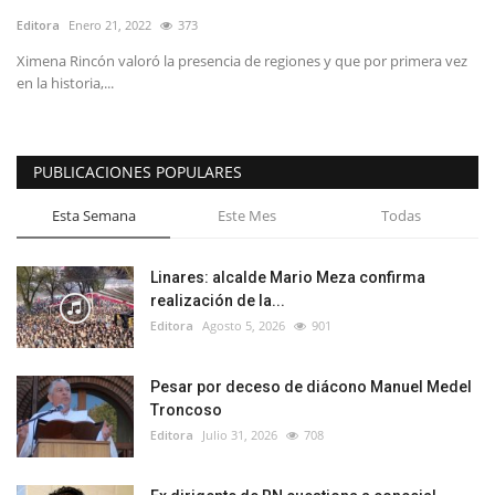
Editora
Enero 21, 2022
373
Ximena Rincón valoró la presencia de regiones y que por primera vez
en la historia,...
PUBLICACIONES POPULARES
Esta Semana
Este Mes
Todas
Linares: alcalde Mario Meza confirma
realización de la...
Editora
Agosto 5, 2026
901
Pesar por deceso de diácono Manuel Medel
Troncoso
Editora
Julio 31, 2026
708