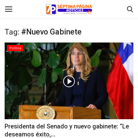
Tag:
#Nuevo Gabinete
Inicio
Política
Crónica
Policial
Tribunales
Deporte
Política
Presidenta del Senado y nuevo gabinete: “Le
deseamos éxito,...
Espectáculos