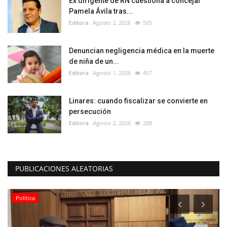
Ex dirigente de RN cuestiona a concejal
Pamela Ávila tras...
Editora
Agosto 2, 2026
505
Denuncian negligencia médica en la muerte
de niña de un...
Editora
Agosto 1, 2026
457
Linares: cuando fiscalizar se convierte en
persecución
Editora
Agosto 2, 2026
288
PUBLICACIONES ALEATORIAS
Política