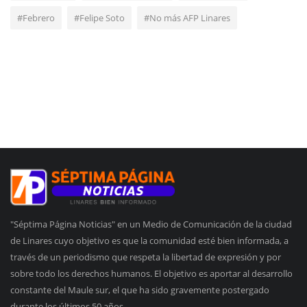
#Febrero
#Felipe Soto
#No más AFP Linares
"Séptima Página Noticias" en un Medio de Comunicación de la ciudad
de Linares cuyo objetivo es que la comunidad esté bien informada, a
través de un periodismo que respeta la libertad de expresión y por
sobre todo los derechos humanos. El objetivo es aportar al desarrollo
constante del Maule sur, el que ha sido gravemente postergado
durante los últimos 50 años.