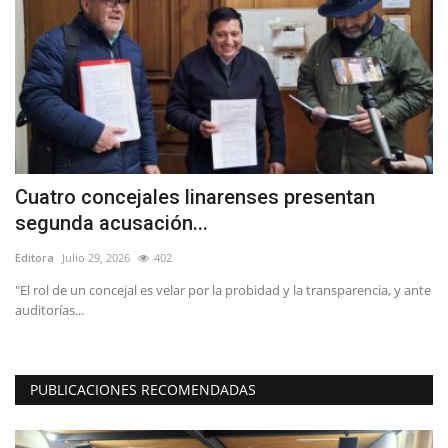
Cuatro concejales linarenses presentan
D
segunda acusación...
p
Editora
Julio 29, 2026
402
Ed
io
"El rol de un concejal es velar por la probidad y la transparencia, y ante
En
auditorías...
im
PUBLICACIONES RECOMENDADAS