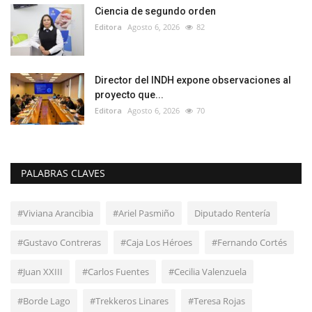
Ciencia de segundo orden
Editora
Agosto 6, 2026
82
Director del INDH expone observaciones al
proyecto que...
Editora
Agosto 6, 2026
70
PALABRAS CLAVES
#Viviana Arancibia
#Ariel Pasmiño
Diputado Rentería
#Gustavo Contreras
#Caja Los Héroes
#Fernando Cortés
#Juan XXIII
#Carlos Fuentes
#Cecilia Valenzuela
#Borde Lago
#Trekkeros Linares
#Teresa Rojas