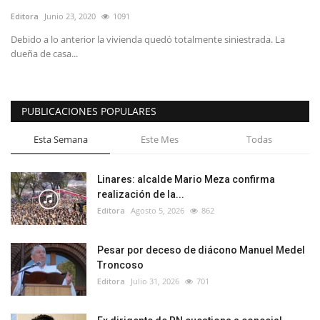
Editora
Junio 23, 2020
1091
Debido a lo anterior la vivienda quedó totalmente siniestrada. La
dueña de casa...
PUBLICACIONES POPULARES
Esta Semana
Este Mes
Todas
Linares: alcalde Mario Meza confirma
realización de la...
Editora
Agosto 5, 2026
862
Pesar por deceso de diácono Manuel Medel
Troncoso
Editora
Julio 31, 2026
701