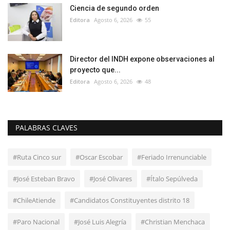
Ciencia de segundo orden
Editora
Agosto 6, 2026
55
Director del INDH expone observaciones al
proyecto que...
Editora
Agosto 6, 2026
48
PALABRAS CLAVES
#Ruta Cinco sur
#Oscar Escobar
#Feriado Irrenunciable
#José Esteban Bravo
#José Olivares
#Ítalo Sepúlveda
#ChileAtiende
#Candidatos Constituyentes distrito 18
#Paro Nacional
#José Luis Alegría
#Christian Menchaca