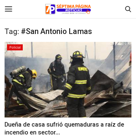
Tag:
#San Antonio Lamas
Inicio
Policial
Crónica
Policial
Tribunales
Deporte
Política
Dueña de casa sufrió quemaduras a raíz de
incendio en sector...
Espectáculos