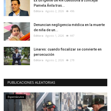
Ex dirigente de RN cuestiona a concejal
Pamela Ávila tras...
Editora
Agosto 2, 2026
496
Denuncian negligencia médica en la muerte
de niña de un...
Editora
Agosto 1, 2026
447
Linares: cuando fiscalizar se convierte en
persecución
Editora
Agosto 2, 2026
278
PUBLICACIONES ALEATORIAS
Espectáculos