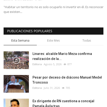
"Habitar un territorio no es solo ocuparlo ni invertir en él. Es reconocer
que existen...
PUBLICACIONES POPULARES
Esta Semana
Este Mes
Todas
Linares: alcalde Mario Meza confirma
realización de la...
Editora
Agosto 5, 2026
877
Pesar por deceso de diácono Manuel Medel
Troncoso
Editora
Julio 31, 2026
705
Ex dirigente de RN cuestiona a concejal
Pamela Ávila tras...