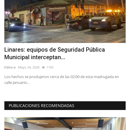
Linares: equipos de Seguridad Pública
T
Municipal interceptan...
r
Editora
Mayo 24, 2026
1165
Ed
Los hechos se produjeron cerca de las 02:00 de esta madrugada en
La
calle Januario...
dé
PUBLICACIONES RECOMENDADAS