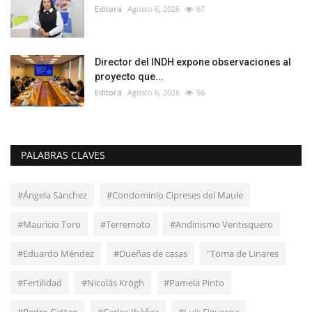
Editora
Agosto 6, 2026
67
Director del INDH expone observaciones al
proyecto que...
Editora
Agosto 6, 2026
56
PALABRAS CLAVES
#Ángela Sánchez
#Condominio Cipreses del Maule
#Mauricio Toro
#Terremoto
#Andinismo Ventisquero
#Eduardo Méndez
#Dueñas de casas
"Toma de Linares
#Fertilidad
#Nicolás Krögh
#Pamela Pinto
#Pedro Cattan
#Carlos Ibáñez
#Luis Figueroa