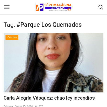
Tag:
#Parque Los Quemados
Inicio
Crónica
Crónica
Policial
Tribunales
Deporte
Política
Carla Alegría Vásquez: chao ley incendios
Espectáculos
Editora
Enero 25, 2026
207