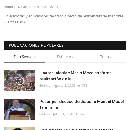
Editora
Noviembre 29, 2022
251
Educadoras y educadores de trato directo de residencias de menores
accedieron a...
PUBLICACIONES POPULARES
Esta Semana
Este Mes
Todas
Linares: alcalde Mario Meza confirma
realización de la...
Editora
Agosto 5, 2026
764
Pesar por deceso de diácono Manuel Medel
Troncoso
Editora
Julio 31, 2026
696