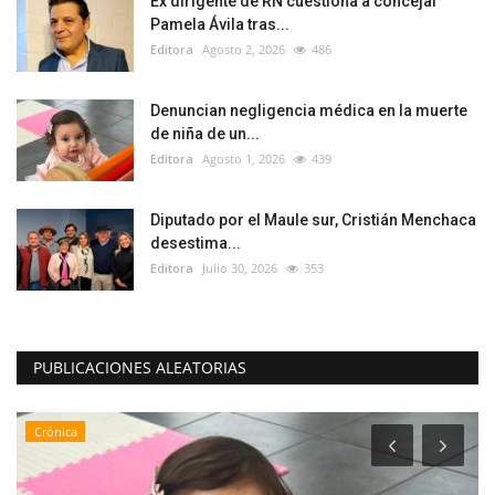
Ex dirigente de RN cuestiona a concejal
Pamela Ávila tras...
Editora
Agosto 2, 2026
486
Denuncian negligencia médica en la muerte
de niña de un...
Editora
Agosto 1, 2026
439
Diputado por el Maule sur, Cristián Menchaca
desestima...
Editora
Julio 30, 2026
353
PUBLICACIONES ALEATORIAS
Crónica