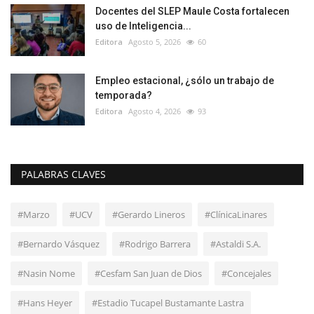
Docentes del SLEP Maule Costa fortalecen
uso de Inteligencia...
Editora
Agosto 5, 2026
60
Empleo estacional, ¿sólo un trabajo de
temporada?
Editora
Agosto 4, 2026
93
PALABRAS CLAVES
#Marzo
#UCV
#Gerardo Lineros
#ClínicaLinares
#Bernardo Vásquez
#Rodrigo Barrera
#Astaldi S.A.
#Nasin Nome
#Cesfam San Juan de Dios
#Concejales
#Hans Heyer
#Estadio Tucapel Bustamante Lastra