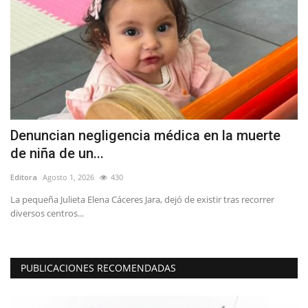
Denuncian negligencia médica en la muerte
E
de niña de un...
V
Editora
Agosto 1, 2026
430
Ed
La pequeña Julieta Elena Cáceres Jara, dejó de existir tras recorrer
La
diversos centros...
de
PUBLICACIONES RECOMENDADAS