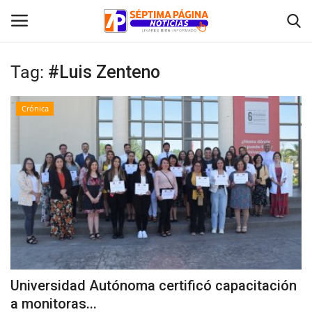
Tag:
#Luis Zenteno
Inicio
Crónica
Crónica
Policial
Tribunales
Deporte
Política
Universidad Autónoma certificó capacitación
a monitoras...
Espectáculos