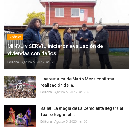
Crónica
MINVU y SERVIU iniciaron evaluación de
viviendas con daños...
Editora
Agosto 5, 2026
59
Linares: alcalde Mario Meza confirma
realización de la...
Editora
Agosto 5, 2026
756
Ballet: La magia de La Cenicienta llegará al
Teatro Regional...
Editora
Agosto 5, 2026
66