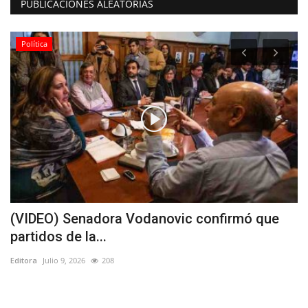
PUBLICACIONES ALEATORIAS
Política
(VIDEO) Senadora Vodanovic confirmó que
T
partidos de la...
r
Editora
Julio 9, 2026
208
Ed
La
dé