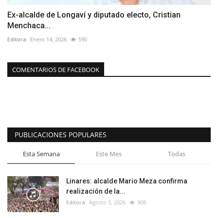
Ex-alcalde de Longaví y diputado electo, Cristian
Menchaca...
Editora
Enero 14, 2026
590
COMENTARIOS DE FACEBOOK
PUBLICACIONES POPULARES
Esta Semana
Este Mes
Todas
Linares: alcalde Mario Meza confirma
realización de la...
Editora
Agosto 5, 2026
908