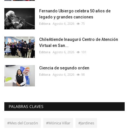
Fernando Ubiergo celebra 50 años de
legado y grandes canciones
Editora
Agosto 6, 2026
75
ChileAtiende Inauguró Centro de Atención
Virtual en San...
Editora
Agosto 6, 2026
101
Ciencia de segundo orden
Editora
Agosto 6, 2026
98
PALABRAS CLAVES
#Mes del Corazón
#Mónica Villar
#Jardines