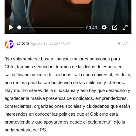
00:43
Play
Settings
PIP
Enter
fulls
Editora
Agosto 18, 2023 - 16:44
371
“No solamente se busca financiar mejores pensiones para
Chile, también seguridad, termino de las listas de espera en
salud, financiamiento de cuidados, sala cuna universal, es decir,
una mejora para la calidad de vida de las chilenas y chilenos.
Hay mucho interés de la ciudadanía y eso hay que destacarlo y
agradecer la masiva presencia de sindicatos, emprendedores,
comerciantes, organizaciones sociales y ciudadanos que están
interesados en conocer las políticas que el Gobierno está
promoviendo y que apoyaremos desde el parlamento”, dijo la
parlamentaria del PS.