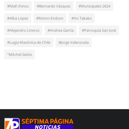
#Mall chinos
#Bernardo Vásquez
#Municipales 2024
#Alba López
#Motos Enduro
#Ito Takako
#Alejandro Lineros
#Andrea García
#Parroquia San José
#Logia Masónica de Chile
#Jorge Valenzuela
"Mitchel Gelsis