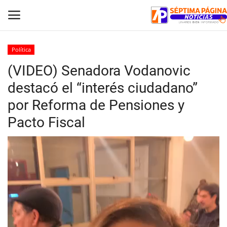
Política
(VIDEO) Senadora Vodanovic
Inicio
destacó el “interés ciudadano”
Crónica
por Reforma de Pensiones y
Pacto Fiscal
Policial
Tribunales
Deporte
Política
Espectáculos