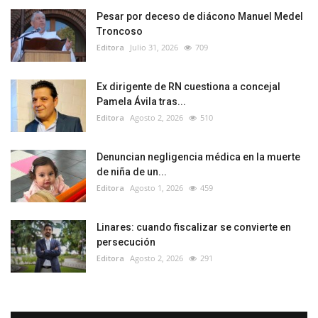
Pesar por deceso de diácono Manuel Medel
Troncoso
Editora
Julio 31, 2026
709
Ex dirigente de RN cuestiona a concejal
Pamela Ávila tras...
Editora
Agosto 2, 2026
510
Denuncian negligencia médica en la muerte
de niña de un...
Editora
Agosto 1, 2026
459
Linares: cuando fiscalizar se convierte en
persecución
Editora
Agosto 2, 2026
291