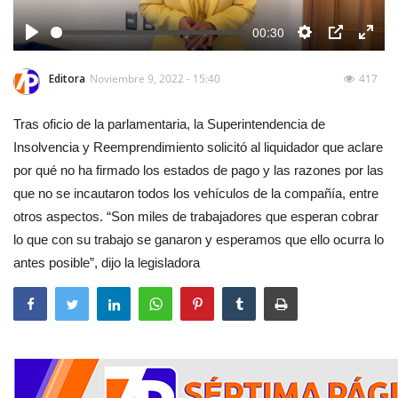
00:30
Play
Settings
PIP
Enter
fulls
Editora
Noviembre 9, 2022 - 15:40
417
Tras oficio de la parlamentaria, la Superintendencia de
Insolvencia y Reemprendimiento solicitó al liquidador que aclare
por qué no ha firmado los estados de pago y las razones por las
que no se incautaron todos los vehículos de la compañía, entre
otros aspectos. “Son miles de trabajadores que esperan cobrar
lo que con su trabajo se ganaron y esperamos que ello ocurra lo
antes posible”, dijo la legisladora