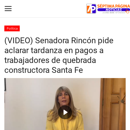
Política
(VIDEO) Senadora Rincón pide
Inicio
aclarar tardanza en pagos a
Crónica
trabajadores de quebrada
constructora Santa Fe
Policial
Tribunales
Deporte
Política
Play
Espectáculos