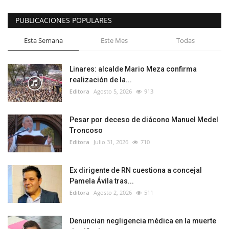
PUBLICACIONES POPULARES
Esta Semana
Este Mes
Todas
Linares: alcalde Mario Meza confirma
realización de la...
Editora
Agosto 5, 2026
913
Pesar por deceso de diácono Manuel Medel
Troncoso
Editora
Julio 31, 2026
710
Ex dirigente de RN cuestiona a concejal
Pamela Ávila tras...
Editora
Agosto 2, 2026
511
Denuncian negligencia médica en la muerte