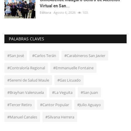
Virtual en San...
Editora
Agosto 6, 2026
103
PALABRAS CLAVES
#San José
#Carlos Terán
#Carabineros San Javier
#Contraloría Regional
#Emmanuelle Fontaine
#Seremi de Salud Maule
#Gas Licuado
#Brayhan Valenzuela
#La Veguita
#San Juan
#Tercer Retiro
#Cantor Popular
#Julio Aguayo
#Manuel Canales
#Silvana Herrera