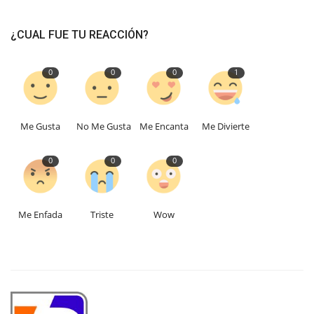
¿CUAL FUE TU REACCIÓN?
0
0
0
1
Me Gusta
No Me Gusta
Me Encanta
Me Divierte
0
0
0
Me Enfada
Triste
Wow