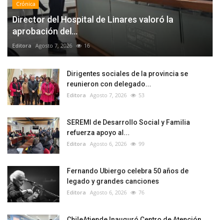
Crónica
Director del Hospital de Linares valoró la
aprobación del...
Editora
Agosto 7, 2026
16
Dirigentes sociales de la provincia se
reunieron con delegado...
Editora
Agosto 7, 2026
53
SEREMI de Desarrollo Social y Familia
refuerza apoyo al...
Editora
Agosto 6, 2026
99
Fernando Ubiergo celebra 50 años de
legado y grandes canciones
Editora
Agosto 6, 2026
76
ChileAtiende Inauguró Centro de Atención