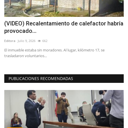
(VIDEO) Recalentamiento de calefactor habría
(
provocado...
d
Editora
Julio 9, 2026
662
Ed
El inmueble estaba sin moradores. Al lugar, kilómetro 17, se
En
trasladaron voluntarios...
Bi
PUBLICACIONES RECOMENDADAS