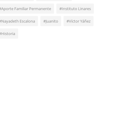
#Aporte Familiar Permanente
#Instituto Linares
#Nayadeth Escalona
#Juanito
#Víctor Yáñez
#Historia