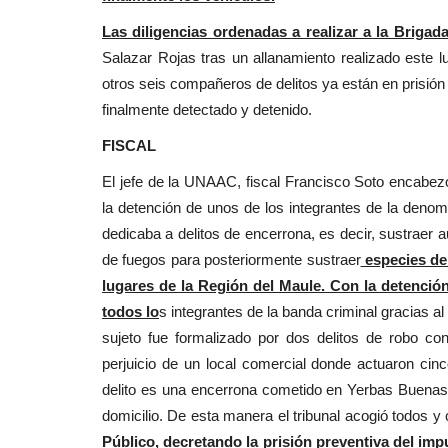
Tribunales
Las diligencias ordenadas a realizar a la Briga
Salazar Rojas tras un allanamiento realizado este l
otros seis compañeros de delitos ya están en prisión
finalmente detectado y detenido.
FISCAL
El jefe de la UNAAC, fiscal Francisco Soto encabezó
la detención de unos de los integrantes de la deno
Corte de Talca confirma suspe
dedicaba a delitos de encerrona, es decir, sustraer
el cargo del concejal...
de fuegos para posteriormente sustraer
especies de 
lugares de la Región del Maule. Con la detención
Editora
Julio 24, 2026
600
todos lo
s integrantes de la banda criminal gracias al
Lo anterior, en el marco de la condena por injuri
sujeto fue formalizado por dos delitos de robo c
calumnias tras emitir declaraciones...
perjuicio de un local comercial donde actuaron cin
delito es una encerrona cometido en Yerbas Buenas
domicilio. De esta manera el tribunal acogió todos y
Público, decretando la prisión preventiva del im