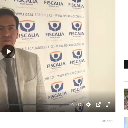
Play
01:17
Settings
PIP
Enter
fullscreen
591