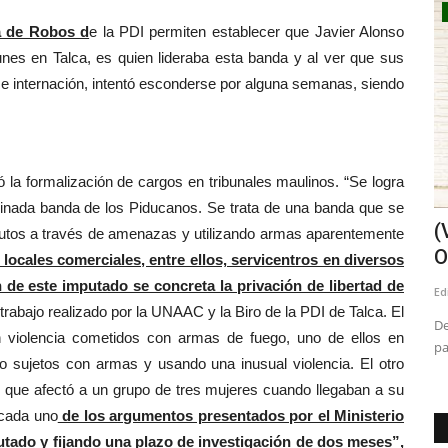
Espectáculos
da de Robos d
e la PDI permiten establecer que Javier Alonso
unes en Talca, es quien lideraba esta banda y al ver que sus
 e internación, intentó esconderse por alguna semanas, siendo
 la formalización de cargos en tribunales maulinos. “Se logra
minada banda de los Piducanos. Se trata de una banda que se
nsión en
Llega el Tomo IV de las “Las Crónicas
(
 autos a través de amenazas y utilizando armas aparentemente
de Linares”
O
locales comerciales, entre ellos, servicentros en diversos
 de este imputado se concreta la privación de libertad de
Editora
Julio 24, 2026
256
Ed
 trabajo realizado por la UNAAC y la Biro de la PDI de Talca. El
as y
El profesor, columnista e investigador Manuel Quevedo
De
on violencia cometidos con armas de fuego, uno de ellos en
Méndez presentará su nueva...
pa
co sujetos con armas y usando una inusual violencia. El otro
 que afectó a un grupo de tres mujeres cuando llegaban a su
 cada uno
de los argumentos presentados por el Ministerio
putado y fijando una plazo de investigación de dos meses”,