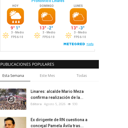
PUBLICACIONES POPULARES
Esta Semana
Este Mes
Todas
Linares: alcalde Mario Meza
confirma realización de la...
Editora
Agosto 5, 2026
930
Ex dirigente de RN cuestiona a
concejal Pamela Ávila tras...