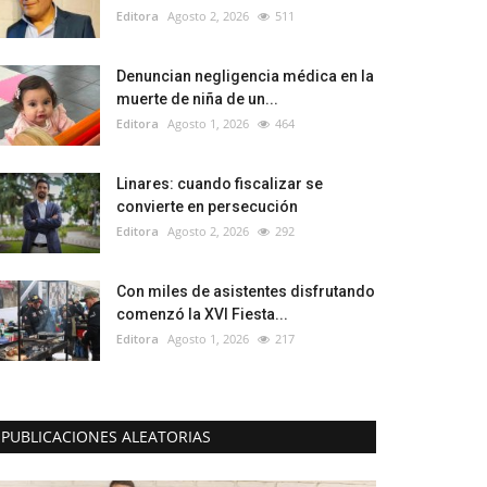
Editora
Agosto 2, 2026
511
Denuncian negligencia médica en la
muerte de niña de un...
Editora
Agosto 1, 2026
464
Linares: cuando fiscalizar se
convierte en persecución
Editora
Agosto 2, 2026
292
Con miles de asistentes disfrutando
comenzó la XVI Fiesta...
Editora
Agosto 1, 2026
217
PUBLICACIONES ALEATORIAS