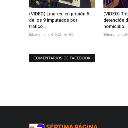
(VIDEO) Linares: en prisión 6
(VIDEO) Tri
de los 9 imputados por
detención d
tráfico...
homicidio...
Editora
Junio 6, 2025
860
Editora
Julio 29
COMENTARIOS DE FACEBOOK