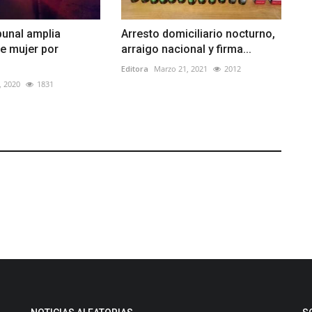
bunal amplia
Arresto domiciliario nocturno,
e mujer por
arraigo nacional y firma...
Editora
Marzo 21, 2021
2012
, 2020
1831