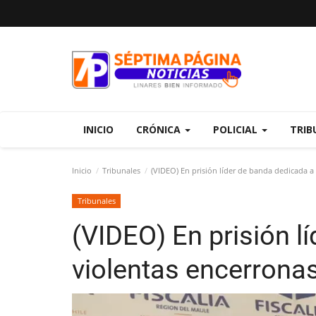
INICIO
CRÓNICA
POLICIAL
TRIB
Inicio
Tribunales
(VIDEO) En prisión líder de banda dedicada a
Tribunales
(VIDEO) En prisión l
violentas encerronas