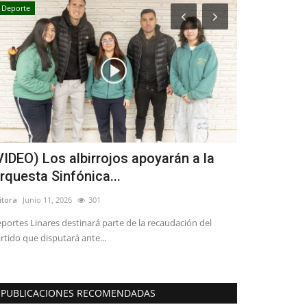
Deporte
Política
VIDEO) Los albirrojos apoyarán a la
Linares: cu
rquesta Sinfónica...
en persecu
itora
Junio 11, 2026
301
Editora
Agosto 2, 
portes Linares destinará parte de la recaudación del
"Todos integran 
rtido que disputará ante...
elegidos con el 
PUBLICACIONES RECOMENDADAS