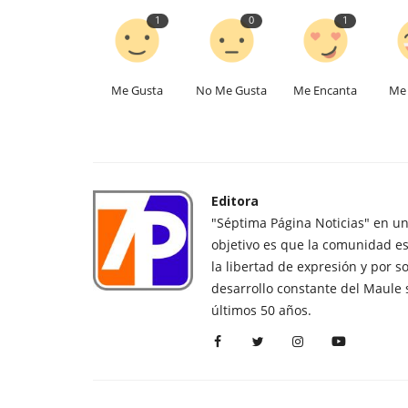
1
0
1
Me Gusta
No Me Gusta
Me Encanta
Me 
Editora
"Séptima Página Noticias" en u
objetivo es que la comunidad es
la libertad de expresión y por s
desarrollo constante del Maule 
últimos 50 años.