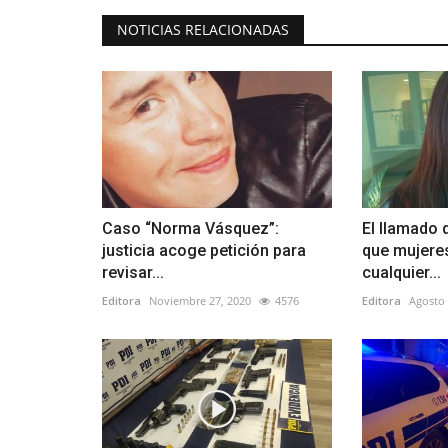
NOTICIAS RELACIONADAS
Caso “Norma Vásquez”:
El llamado 
justicia acoge petición para
que mujere
revisar...
cualquier...
Editora
Noviembre 27, 2020
4576
Editora
Agosto 