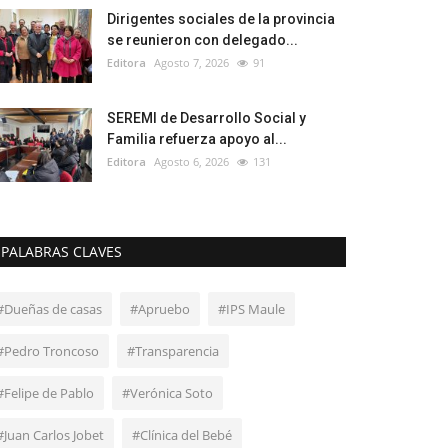
Dirigentes sociales de la provincia
se reunieron con delegado...
Editora
Agosto 7, 2026
91
SEREMI de Desarrollo Social y
Familia refuerza apoyo al...
Editora
Agosto 6, 2026
131
PALABRAS CLAVES
#Dueñas de casas
#Apruebo
#IPS Maule
#Pedro Troncoso
#Transparencia
#Felipe de Pablo
#Verónica Soto
#Juan Carlos Jobet
#Clínica del Bebé