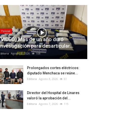
Policial
(VIDEO) Más de un año duró
investigación para desarticular...
Editora
Agosto 8, 2026
108
Prolongados cortes eléctricos:
diputado Menchaca se reúne...
Editora
Agosto 8, 2026
61
Director del Hospital de Linares
valoró la aprobación del...
Editora
Agosto 7, 2026
115