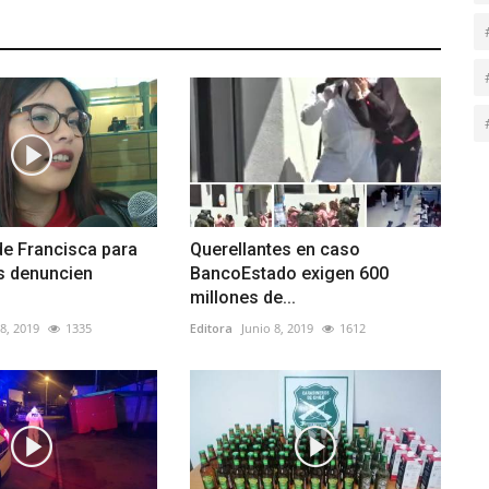
de Francisca para
Querellantes en caso
s denuncien
BancoEstado exigen 600
millones de...
8, 2019
1335
Editora
Junio 8, 2019
1612