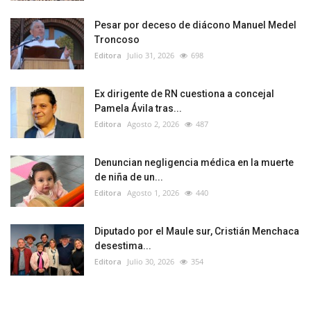
Pesar por deceso de diácono Manuel Medel
Troncoso
Editora
Julio 31, 2026
698
Ex dirigente de RN cuestiona a concejal
Pamela Ávila tras...
Editora
Agosto 2, 2026
487
Denuncian negligencia médica en la muerte
de niña de un...
Editora
Agosto 1, 2026
440
Diputado por el Maule sur, Cristián Menchaca
desestima...
Editora
Julio 30, 2026
354