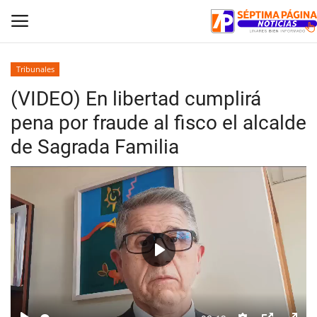
Tribunales
(VIDEO) En libertad cumplirá
Inicio
pena por fraude al fisco el alcalde
Crónica
de Sagrada Familia
Policial
Tribunales
Deporte
Play
Política
Espectáculos