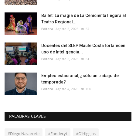
Ballet: La magia de La Cenicienta llegará al
Teatro Regional...
Editora
Agosto 5, 2026
67
Docentes del SLEP Maule Costa fortalecen
uso de Inteligencia...
Editora
Agosto 5, 2026
61
Empleo estacional, ¿sólo un trabajo de
temporada?
Editora
Agosto 4, 2026
100
PALABRAS CLAVES
#Diego Navarrete
#Fondecyt
#O'Higgins