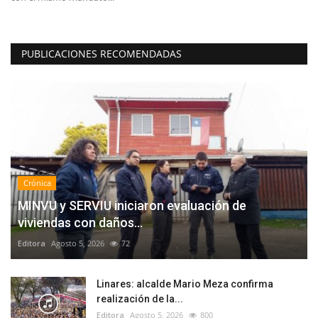
PUBLICACIONES RECOMENDADAS
Crónica
MINVU y SERVIU iniciaron evaluación de
viviendas con daños...
Editora
Agosto 5, 2026
72
Linares: alcalde Mario Meza confirma
realización de la...
Editora
Agosto 5, 2026
800