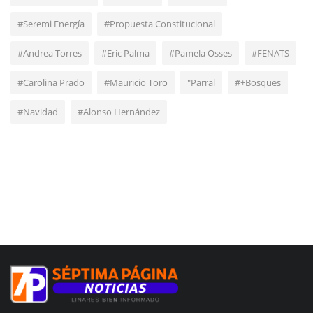
#Seremi Energía
#Propuesta Constitucional
#Andrea Torres
#Eric Palma
#Pamela Osses
#FENATS
#Carolina Prado
#Mauricio Toro
"Parral
#+Bosques
#Navidad
#Alonso Hernández