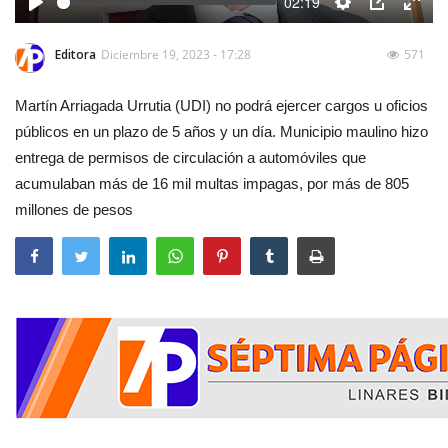
02:19
Play
Settings
PIP
Enter
fulls
Editora
Diciembre 19, 2023 - 17:28
571
Martín Arriagada Urrutia (UDI) no podrá ejercer cargos u oficios
públicos en un plazo de 5 años y un día. Municipio maulino hizo
entrega de permisos de circulación a automóviles que
acumulaban más de 16 mil multas impagas, por más de 805
millones de pesos