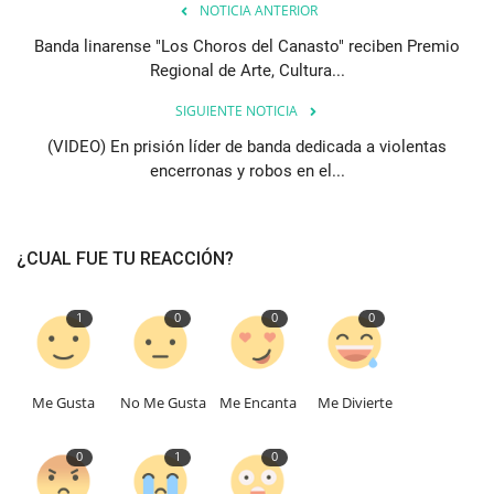
NOTICIA ANTERIOR
Banda linarense "Los Choros del Canasto" reciben Premio
Regional de Arte, Cultura...
SIGUIENTE NOTICIA
(VIDEO) En prisión líder de banda dedicada a violentas
encerronas y robos en el...
¿CUAL FUE TU REACCIÓN?
1
0
0
0
Me Gusta
No Me Gusta
Me Encanta
Me Divierte
0
1
0