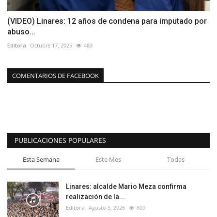
(VIDEO) Linares: 12 años de condena para imputado por
abuso...
Editora
Octubre 17, 2025
483
COMENTARIOS DE FACEBOOK
PUBLICACIONES POPULARES
Esta Semana
Este Mes
Todas
Linares: alcalde Mario Meza confirma
realización de la...
Editora
Agosto 5, 2026
809