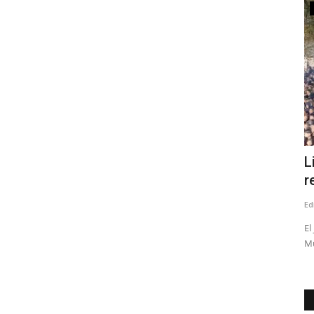
Deporte
tando
¿Quién es Jorge Alvial?, el nuevo
L
controlador de la SADP...
r
Editora
Febrero 18, 2026
1034
Ed
icentro de la
El empresario iquiqueño, es dueño además del Club Herrera
El
FC de la Primera División...
Mu