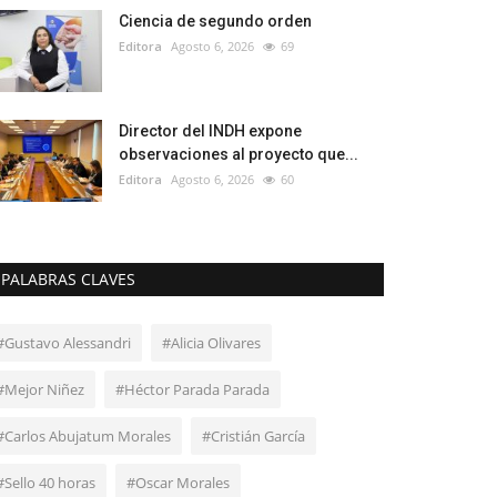
Ciencia de segundo orden
Editora
Agosto 6, 2026
69
Director del INDH expone
observaciones al proyecto que...
Editora
Agosto 6, 2026
60
PALABRAS CLAVES
#Gustavo Alessandri
#Alicia Olivares
#Mejor Niñez
#Héctor Parada Parada
#Carlos Abujatum Morales
#Cristián García
#Sello 40 horas
#Oscar Morales