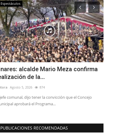
Espectáculos
Política
inares: alcalde Mario Meza confirma
Recursos P
ealización de la...
responsabil
itora
Agosto 5, 2026
874
Editora
Junio 29, 
 jefe comunal, dijo tener la convicción que el Concejo
"El alcalde Mario
nicipal aprobará el Programa...
explicaciones clar
PUBLICACIONES RECOMENDADAS