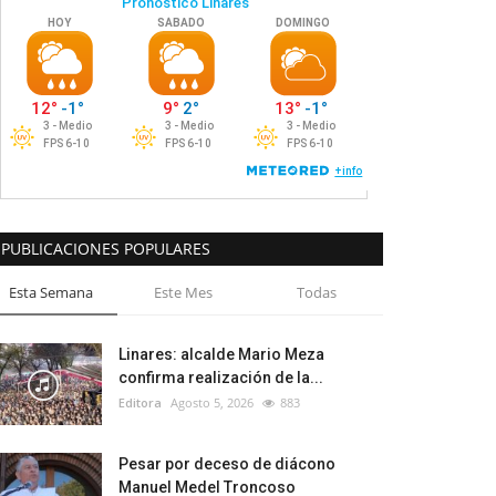
PUBLICACIONES POPULARES
Esta Semana
Este Mes
Todas
Linares: alcalde Mario Meza
confirma realización de la...
Editora
Agosto 5, 2026
883
Pesar por deceso de diácono
Manuel Medel Troncoso