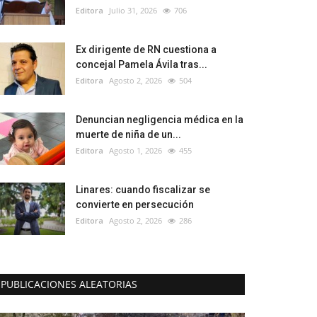
Editora
Julio 31, 2026
706
Ex dirigente de RN cuestiona a
concejal Pamela Ávila tras...
Editora
Agosto 2, 2026
504
Denuncian negligencia médica en la
muerte de niña de un...
Editora
Agosto 1, 2026
455
Linares: cuando fiscalizar se
convierte en persecución
Editora
Agosto 2, 2026
286
PUBLICACIONES ALEATORIAS