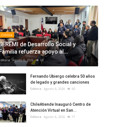
Crónica
SEREMI de Desarrollo Social y
Familia refuerza apoyo al...
Editora
Agosto 6, 2026
68
Fernando Ubiergo celebra 50 años
de legado y grandes canciones
Editora
Agosto 6, 2026
60
ChileAtiende Inauguró Centro de
Atención Virtual en San...
Editora
Agosto 6, 2026
71