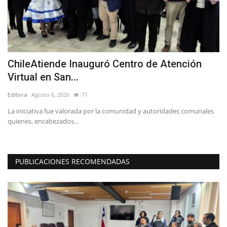
ta
ChileAtiende Inauguró Centro de Atención
O
Virtual en San...
d
Editora
Agosto 6, 2026
71
Ed
La iniciativa fue valorada por la comunidad y autoridades comunales
Pe
quienes, encabezados...
int
PUBLICACIONES RECOMENDADAS