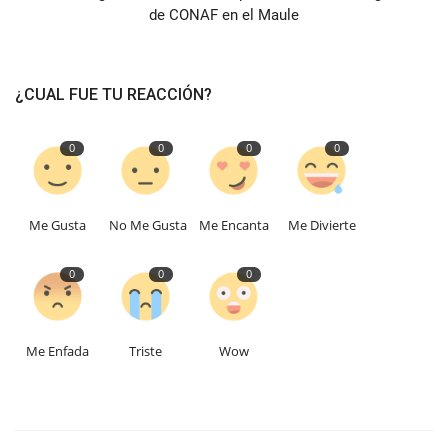
de CONAF en el Maule
¿CUAL FUE TU REACCIÓN?
0
0
0
0
Me Gusta
No Me Gusta
Me Encanta
Me Divierte
0
0
0
Me Enfada
Triste
Wow