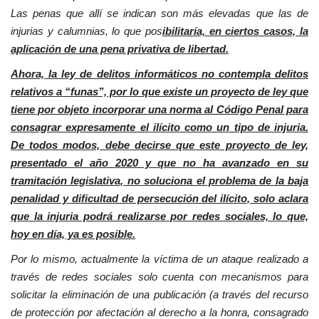
Las penas que allí se indican son más elevadas que las de
injurias y calumnias, lo que pos
ibilitaría, en ciertos casos, la
aplicación de una pena privativa de libertad.
Ahora, la ley de delitos informáticos no contempla delitos
relativos a “funas”, por lo que existe un proyecto de ley que
tiene por objeto incorporar una norma al Código Penal para
consagrar expresamente el ilícito como un tipo de injuria.
De todos modos, debe decirse que este proyecto de ley,
presentado el año 2020 y que no ha avanzado en su
tramitación legislativa, no soluciona el problema de la baja
penalidad y dificultad de persecución del ilícito, solo aclara
que la injuria podrá realizarse por redes sociales, lo que,
hoy en día, ya es posible.
Por lo mismo, actualmente la víctima de un ataque realizado a
través de redes sociales solo cuenta con mecanismos para
solicitar la eliminación de una publicación (a través del recurso
de protección por afectación al derecho a la honra, consagrado