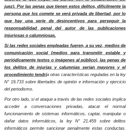
juez). Por las penas que tienen estos delitos, difícilmente la
persona que los comete se verá privada de libertad, por lo
que hay una serie de desincentivos para perseguir la
responsabilidad penal del autor de las publicaciones
injuriosas o calumniosas.
Si las redes sociales empleadas fueren, a su vez, medios de
comunicación social (medios para transmitir estable y
periódicamente textos o imágenes al público), las penas de
los delitos de injurias y calumnias serían mayores y el
procedimiento tendrí
a otras características reguladas en la ley
N° 19.733 sobre libertades de opinión e información y ejercicio
del periodismo.
Por otro lado, si el ataque a través de las redes sociales implica
acceder a conversaciones privadas, atacar el normal
funcionamiento de sistemas informáticos, captar, manipular o
dañar datos informáticos, la ley N° 21.459 sobre delitos
informáticos permite sancionar penalmente estas conductas.