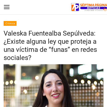
Crónica
Valeska Fuentealba Sepúlveda:
Inicio
¿Existe alguna ley que proteja a
Crónica
una víctima de “funas” en redes
sociales?
Policial
Tribunales
Deporte
Política
Espectáculos