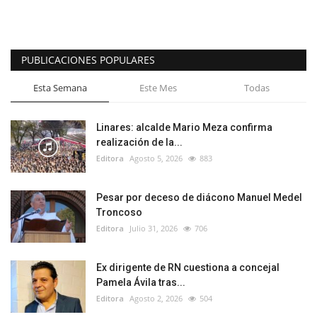
PUBLICACIONES POPULARES
Esta Semana
Este Mes
Todas
Linares: alcalde Mario Meza confirma
realización de la...
Editora
Agosto 5, 2026
883
Pesar por deceso de diácono Manuel Medel
Troncoso
Editora
Julio 31, 2026
706
Ex dirigente de RN cuestiona a concejal
Pamela Ávila tras...
Editora
Agosto 2, 2026
504