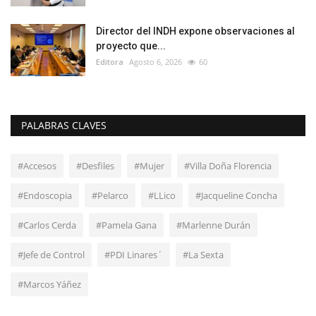
Director del INDH expone observaciones al
proyecto que...
Editora
Agosto 6, 2026
60
PALABRAS CLAVES
#Accesos
#Desfiles
#Mujer
#Villa Doña Florencia
#Endoscopia
#Pelarco
#LLico
#Jacqueline Concha
#Carlos Cerda
#Pamela Gana
#Marlenne Durán
#Jefe de Control
#PDI Linares´
#La Sexta
#Marcos Yáñez