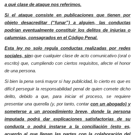
a qué clase de ataque nos referimos.
Si el ataque consiste en publicaciones que tienen por
objeto desacreditar (“funar”) a alguien, las conductas
podrían eventualmente constituir los delitos de injurias o
calumnias, consagrados en el Código Penal.
Esta ley no solo regula conductas realizadas por redes
sociales, sin
o que cualquier clase de acto comunicativo (oral o
escrito) que, cumpliendo con ciertos requisitos, afecte el honor
de una persona.
Si bien la pena será mayor si hay publicidad, lo cierto es que es
difícil perseguir la responsabilidad penal de quien comete dicho
delito, debido a que, para iniciar el proceso, se requiere
presentar una querella (y, por tanto, contar
con un abogado) y
someterse a un procedimiento breve, donde la persona
imputada podrá dar explicaciones satisfactorias de su
conducta o podrá instarse a la conciliación (esto es,
acuerdo al que llegan las partes con la colaboración del