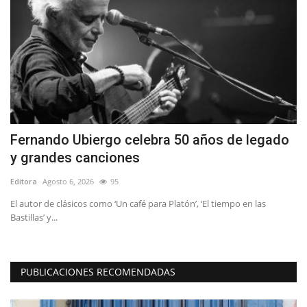
r
Fernando Ubiergo celebra 50 años de legado
L
y grandes canciones
e
Editora
Agosto 6, 2026
95
Ed
a
El autor de clásicos como ‘Un café para Platón’, ‘El tiempo en las
Lo
Bastillas’ y...
La
PUBLICACIONES RECOMENDADAS