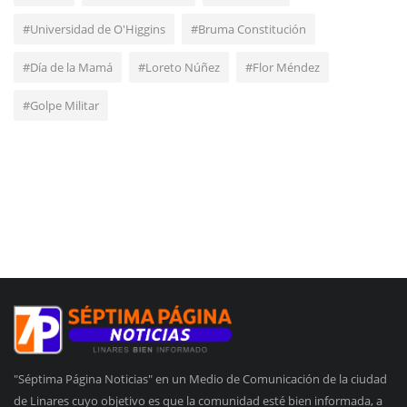
#Universidad de O'Higgins
#Bruma Constitución
#Día de la Mamá
#Loreto Núñez
#Flor Méndez
#Golpe Militar
"Séptima Página Noticias" en un Medio de Comunicación de la ciudad
de Linares cuyo objetivo es que la comunidad esté bien informada, a