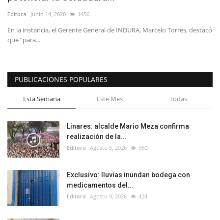
Editora
Junio 14, 2020
1456
En la instancia, el Gerente General de INDURA, Marcelo Torres, destacó
que “para...
PUBLICACIONES POPULARES
Esta Semana
Este Mes
Todas
Linares: alcalde Mario Meza confirma
realización de la...
Editora
Agosto 5, 2026
960
Exclusivo: lluvias inundan bodega con
medicamentos del...
Editora
Agosto 9, 2026
424