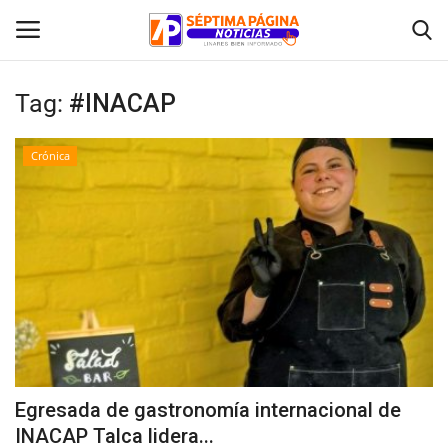
Tag:
#INACAP
Inicio
Crónica
Crónica
Policial
Tribunales
Deporte
Política
Egresada de gastronomía internacional de
INACAP Talca lidera...
Espectáculos