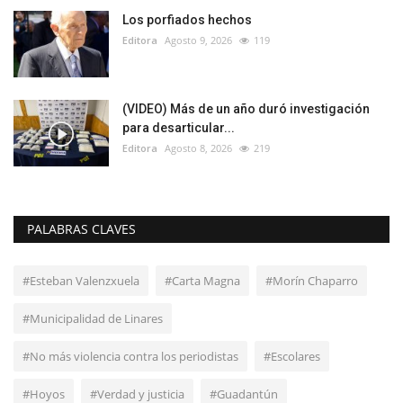
Los porfiados hechos
Editora
Agosto 9, 2026
119
(VIDEO) Más de un año duró investigación
para desarticular...
Editora
Agosto 8, 2026
219
PALABRAS CLAVES
#Esteban Valenzxuela
#Carta Magna
#Morín Chaparro
#Municipalidad de Linares
#No más violencia contra los periodistas
#Escolares
#Hoyos
#Verdad y justicia
#Guadantún