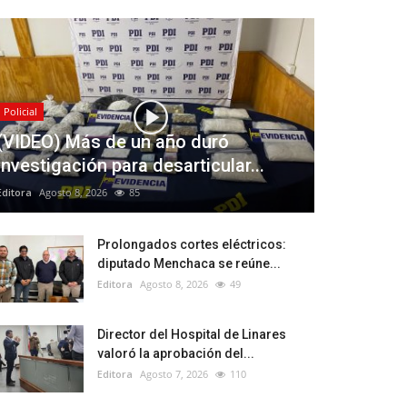
Policial
(VIDEO) Más de un año duró
investigación para desarticular...
Editora
Agosto 8, 2026
85
Prolongados cortes eléctricos:
diputado Menchaca se reúne...
Editora
Agosto 8, 2026
49
Director del Hospital de Linares
valoró la aprobación del...
Editora
Agosto 7, 2026
110