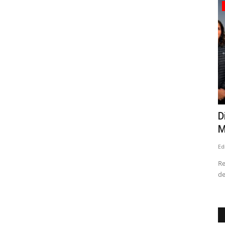
Policial
x
(VIDEO) Más de un año duró
D
investigación para desarticular...
M
Editora
Agosto 8, 2026
85
Ed
2020, el 27
10 personas son detenidas en operativos realizados en Talca
Re
y Curicó
de