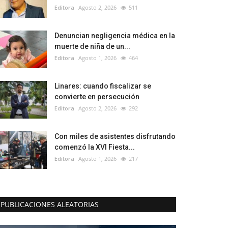
Editora
Agosto 2, 2026
511
Denuncian negligencia médica en la
muerte de niña de un...
Editora
Agosto 1, 2026
464
Linares: cuando fiscalizar se
convierte en persecución
Editora
Agosto 2, 2026
292
Con miles de asistentes disfrutando
comenzó la XVI Fiesta...
Editora
Agosto 1, 2026
217
PUBLICACIONES ALEATORIAS