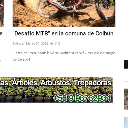
e
"Desafío MTB" en la comuna de Colbún
Editora
Marzo 31, 2022
643
Fiesta del mountain bike se realizará el próximo día domingo
03 de abril
e