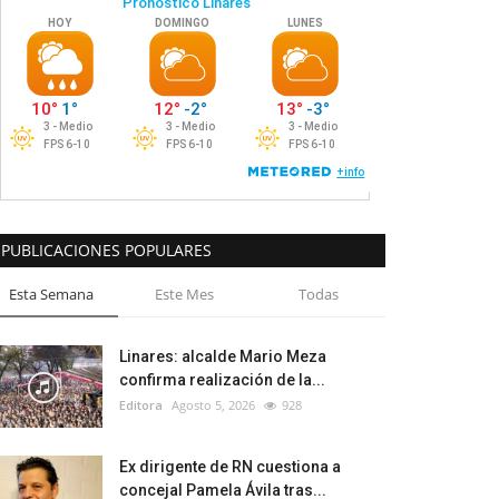
PUBLICACIONES POPULARES
Esta Semana
Este Mes
Todas
Linares: alcalde Mario Meza
confirma realización de la...
Editora
Agosto 5, 2026
928
Ex dirigente de RN cuestiona a
concejal Pamela Ávila tras...