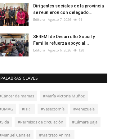
Dirigentes sociales de la provincia
se reunieron con delegado...
Editora
Agosto 7, 2026
91
SEREMI de Desarrollo Social y
Familia refuerza apoyo al...
Editora
Agosto 6, 2026
128
PALABRAS CLAVES
#Cáncer de mamas
#María Victoria Muñoz
#UMAG
#HRT
#Vasectomía
#Venezuela
#Sida
#Permisos de circulación
#Cámara Baja
#Manuel Canales
#Maltrato Animal