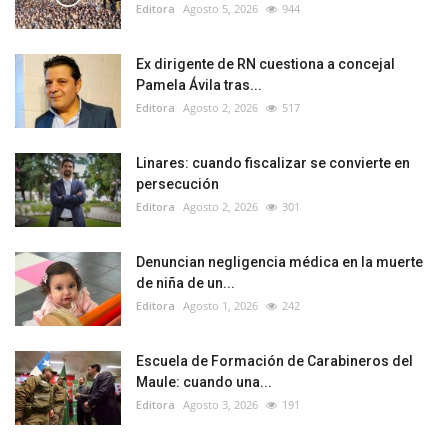
Editora
Agosto 5, 2026
944
Ex dirigente de RN cuestiona a concejal
Pamela Ávila tras...
Editora
Agosto 2, 2026
517
Linares: cuando fiscalizar se convierte en
persecución
Editora
Agosto 2, 2026
301
Denuncian negligencia médica en la muerte
de niña de un...
Editora
Agosto 1, 2026
242
Escuela de Formación de Carabineros del
Maule: cuando una...
Editora
Agosto 3, 2026
191