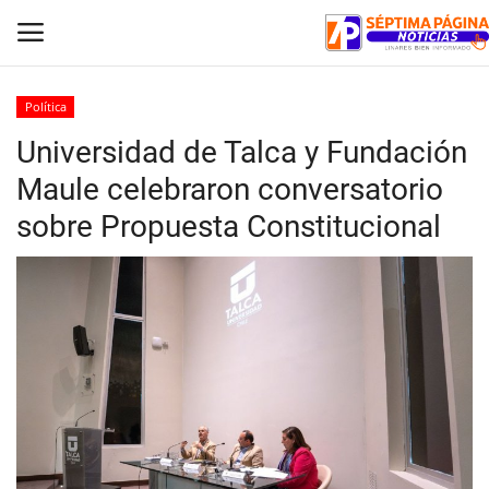
Política
Universidad de Talca y Fundación
Inicio
Maule celebraron conversatorio
Crónica
sobre Propuesta Constitucional
Policial
Tribunales
Deporte
Política
Espectáculos