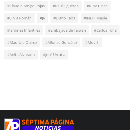
#Claudio Amigo Rojas
#Raúl Figueroa
#Ruta Cinco
#Silvia Román
#JR
#Diario Talca
#INDH Maule
#Jardines Infantiles
#Embajada de Taiwán
#Carlos Tohá
#Mauricio Quiroz
#Alfonso González
#Movilh
#Anita Alvarado
#José Urrutia