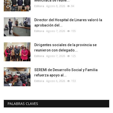
Menchaca se reúne...
Editora
Agosto 8, 2026
84
Director del Hospital de Linares valoró la
aprobación del...
Editora
Agosto 7, 2026
155
Dirigentes sociales de la provincia se
reunieron con delegado...
Editora
Agosto 7, 2026
125
SEREMI de Desarrollo Social y Familia
refuerza apoyo al...
Editora
Agosto 6, 2026
153
PALABRAS CLAVES