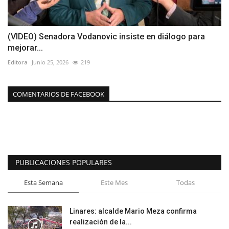
(VIDEO) Senadora Vodanovic insiste en diálogo para
mejorar...
Editora
Junio 25, 2026
219
COMENTARIOS DE FACEBOOK
PUBLICACIONES POPULARES
Esta Semana
Este Mes
Todas
Linares: alcalde Mario Meza confirma
realización de la...