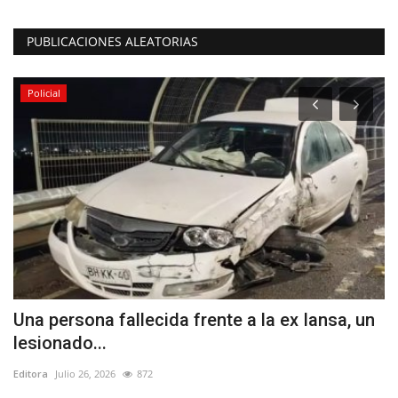
PUBLICACIONES ALEATORIAS
Policial
Una persona fallecida frente a la ex Iansa, un
J
lesionado...
I
Editora
Julio 26, 2026
872
Ed