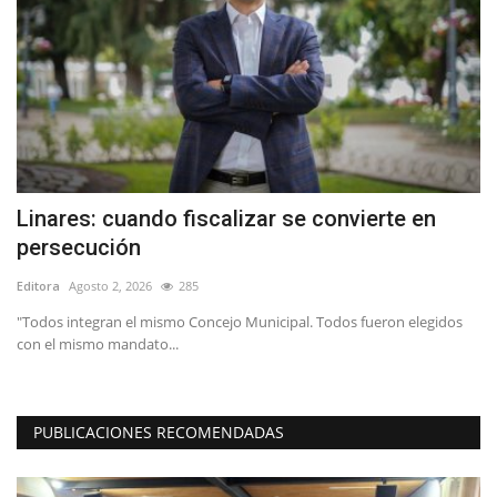
Linares: cuando fiscalizar se convierte en
I
persecución
p
Editora
Agosto 2, 2026
285
Ed
"Todos integran el mismo Concejo Municipal. Todos fueron elegidos
Un
con el mismo mandato...
Yu
PUBLICACIONES RECOMENDADAS