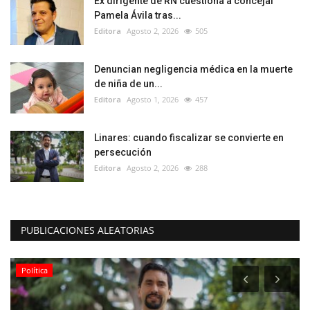
Ex dirigente de RN cuestiona a concejal
Pamela Ávila tras...
Editora
Agosto 2, 2026
505
Denuncian negligencia médica en la muerte
de niña de un...
Editora
Agosto 1, 2026
457
Linares: cuando fiscalizar se convierte en
persecución
Editora
Agosto 2, 2026
288
PUBLICACIONES ALEATORIAS
Política