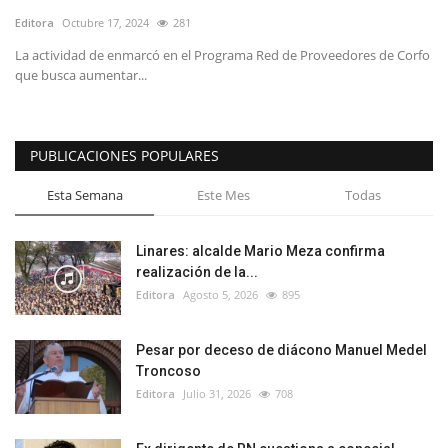
Editora
Octubre 17, 2024
281
La actividad de enmarcó en el Programa Red de Proveedores de Corfo
que busca aumentar...
PUBLICACIONES POPULARES
Esta Semana
Este Mes
Todas
Linares: alcalde Mario Meza confirma
realización de la...
Editora
Agosto 5, 2026
895
Pesar por deceso de diácono Manuel Medel
Troncoso
Editora
Julio 31, 2026
708