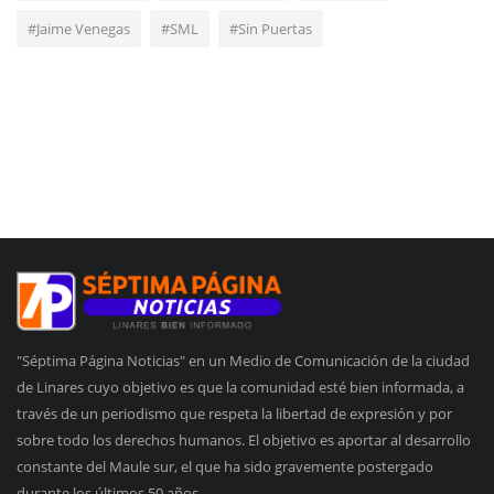
#Jaime Venegas
#SML
#Sin Puertas
"Séptima Página Noticias" en un Medio de Comunicación de la ciudad
de Linares cuyo objetivo es que la comunidad esté bien informada, a
través de un periodismo que respeta la libertad de expresión y por
sobre todo los derechos humanos. El objetivo es aportar al desarrollo
constante del Maule sur, el que ha sido gravemente postergado
durante los últimos 50 años.