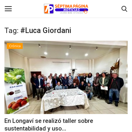
Tag:
#Luca Giordani
Inicio
Crónica
Crónica
Policial
Tribunales
Deporte
Política
En Longaví se realizó taller sobre
sustentabilidad y uso...
Espectáculos