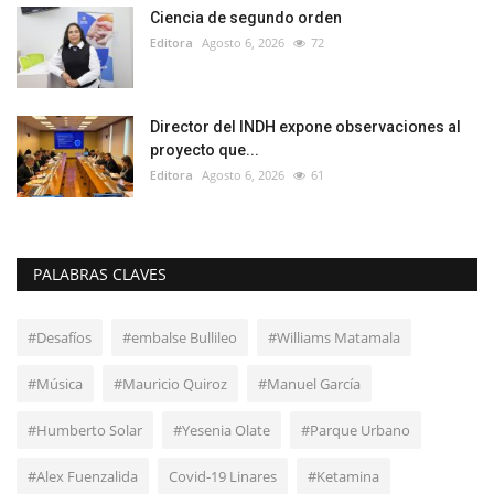
Ciencia de segundo orden
Editora
Agosto 6, 2026
72
Director del INDH expone observaciones al
proyecto que...
Editora
Agosto 6, 2026
61
PALABRAS CLAVES
#Desafíos
#embalse Bullileo
#Williams Matamala
#Música
#Mauricio Quiroz
#Manuel García
#Humberto Solar
#Yesenia Olate
#Parque Urbano
#Alex Fuenzalida
Covid-19 Linares
#Ketamina