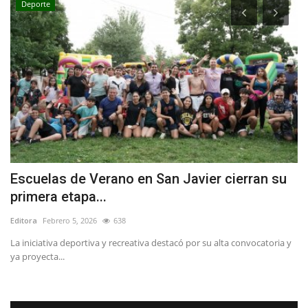
Deporte
Escuelas de Verano en San Javier cierran su
“
primera etapa...
o
Editora
Febrero 5, 2026
638
Ed
La iniciativa deportiva y recreativa destacó por su alta convocatoria y
Ba
ya proyecta...
el