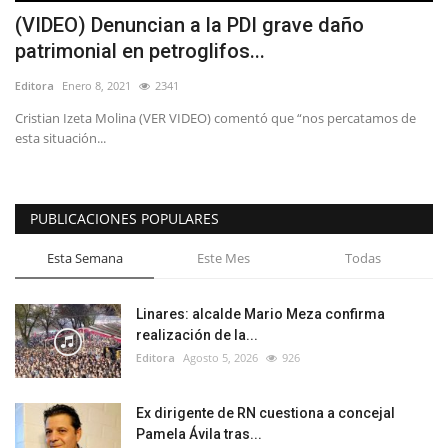
(VIDEO) Denuncian a la PDI grave daño
patrimonial en petroglifos...
Editora
Enero 8, 2021
2341
Cristian Izeta Molina (VER VIDEO) comentó que “nos percatamos de
esta situación...
PUBLICACIONES POPULARES
Esta Semana
Este Mes
Todas
Linares: alcalde Mario Meza confirma
realización de la...
Editora
Agosto 5, 2026
926
Ex dirigente de RN cuestiona a concejal
Pamela Ávila tras...