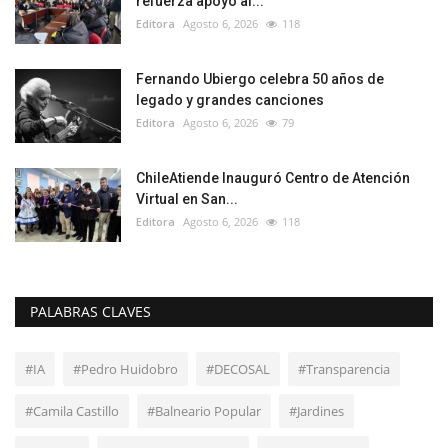
refuerza apoyo al...
Editora
Agosto 6, 2026
118
Fernando Ubiergo celebra 50 años de
legado y grandes canciones
Editora
Agosto 6, 2026
79
ChileAtiende Inauguró Centro de Atención
Virtual en San...
Editora
Agosto 6, 2026
118
PALABRAS CLAVES
#IA
#Pedro Huidobro
#DECOSAL
#Transparencia
#Camila Castillo
#Balneario Popular
#Jardines