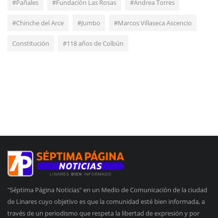
#Pañales
#Fundación Las Rosas
#Andrea Torres
#Chinche del Arce
#Jumbo
#Marcos Villaseca Ascencio
Constitución
#118 años de Colbún
"Séptima Página Noticias" en un Medio de Comunicación de la ciudad
de Linares cuyo objetivo es que la comunidad esté bien informada, a
través de un periodismo que respeta la libertad de expresión y por