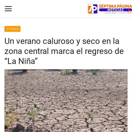
Crónica
Un verano caluroso y seco en la
Inicio
zona central marca el regreso de
Crónica
“La Niña”
Policial
Tribunales
Deporte
Política
Espectáculos