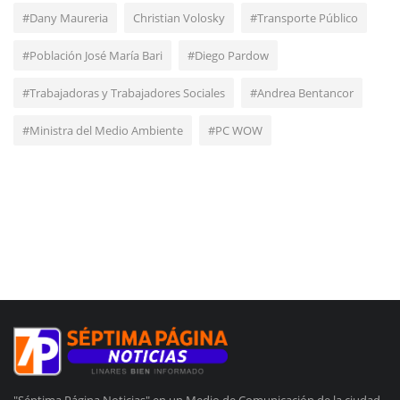
#Dany Maureria
Christian Volosky
#Transporte Público
#Población José María Bari
#Diego Pardow
#Trabajadoras y Trabajadores Sociales
#Andrea Bentancor
#Ministra del Medio Ambiente
#PC WOW
"Séptima Página Noticias" en un Medio de Comunicación de la ciudad