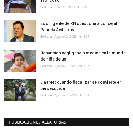
Troncoso
Editora
Julio 31, 2026
708
Ex dirigente de RN cuestiona a concejal
Pamela Ávila tras...
Editora
Agosto 2, 2026
505
Denuncian negligencia médica en la muerte
de niña de un...
Editora
Agosto 1, 2026
457
Linares: cuando fiscalizar se convierte en
persecución
Editora
Agosto 2, 2026
288
PUBLICACIONES ALEATORIAS