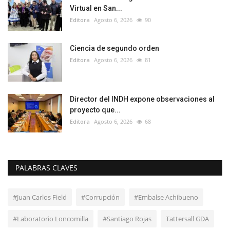
Virtual en San...
Editora
Agosto 6, 2026
90
Ciencia de segundo orden
Editora
Agosto 6, 2026
81
Director del INDH expone observaciones al
proyecto que...
Editora
Agosto 6, 2026
68
PALABRAS CLAVES
#Juan Carlos Field
#Corrupción
#Embalse Achibueno
#Laboratorio Loncomilla
#Santiago Rojas
Tattersall GDA