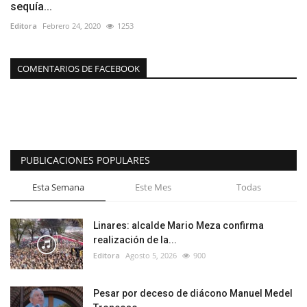
sequía...
Editora
Febrero 24, 2020
1253
COMENTARIOS DE FACEBOOK
PUBLICACIONES POPULARES
Esta Semana
Este Mes
Todas
Linares: alcalde Mario Meza confirma
realización de la...
Editora
Agosto 5, 2026
900
Pesar por deceso de diácono Manuel Medel