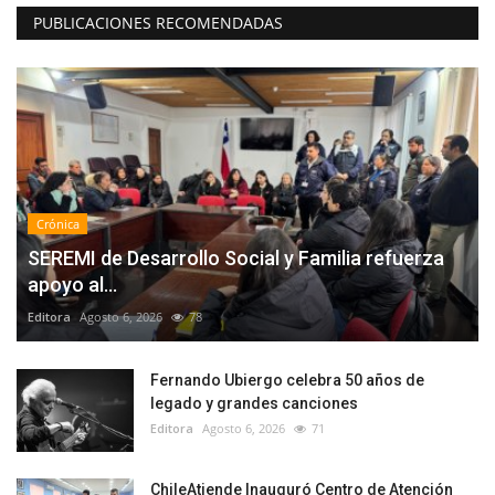
PUBLICACIONES RECOMENDADAS
Crónica
SEREMI de Desarrollo Social y Familia refuerza
apoyo al...
Editora
Agosto 6, 2026
78
Fernando Ubiergo celebra 50 años de
legado y grandes canciones
Editora
Agosto 6, 2026
71
ChileAtiende Inauguró Centro de Atención