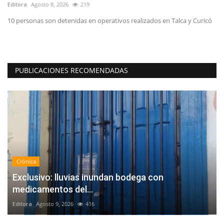
Editora
Agosto 8, 2026
219
Ed
10 personas son detenidas en operativos realizados en Talca y Curicó
Ka
Ac
PUBLICACIONES RECOMENDADAS
Crónica
Exclusivo: lluvias inundan bodega con
medicamentos del...
Editora
Agosto 9, 2026
416