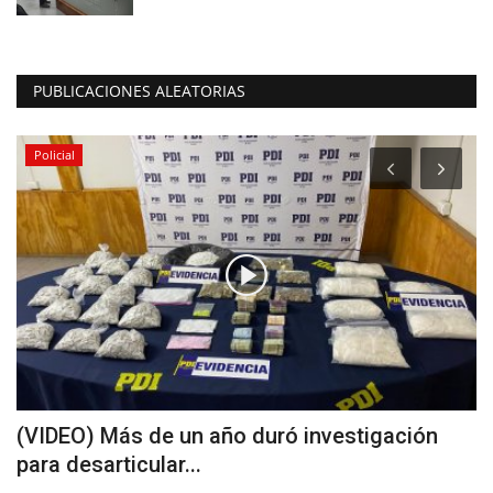
PUBLICACIONES ALEATORIAS
Policial
(VIDEO) Más de un año duró investigación
J
para desarticular...
C