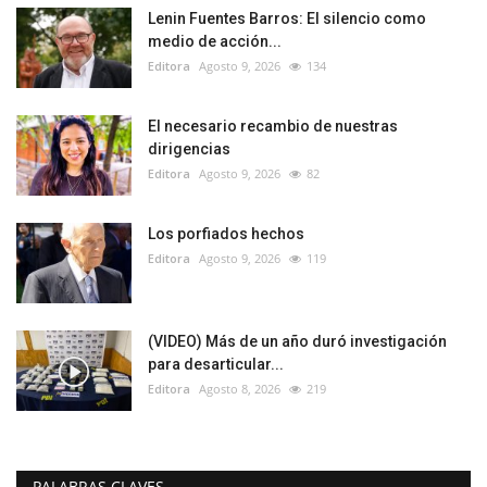
Lenin Fuentes Barros: El silencio como
medio de acción...
Editora
Agosto 9, 2026
134
El necesario recambio de nuestras
dirigencias
Editora
Agosto 9, 2026
82
Los porfiados hechos
Editora
Agosto 9, 2026
119
(VIDEO) Más de un año duró investigación
para desarticular...
Editora
Agosto 8, 2026
219
PALABRAS CLAVES