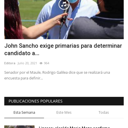
John Sancho exige primarias para determinar
candidato a...
Editora
Julio 20, 2021
964
Senador por el Maule, Rodrigo Galilea dice que se realizará una
encuesta para definir...
PUBLICACIONES POPULARES
Esta Semana
Este Mes
Todas