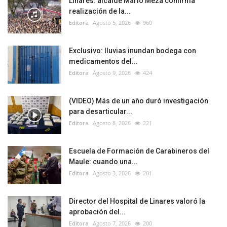
Linares: alcalde Mario Meza confirma
realización de la...
Editora
Agosto 5, 2026
960
Exclusivo: lluvias inundan bodega con
medicamentos del...
Editora
Agosto 9, 2026
424
(VIDEO) Más de un año duró investigación
para desarticular...
Editora
Agosto 8, 2026
221
Escuela de Formación de Carabineros del
Maule: cuando una...
Editora
Agosto 3, 2026
201
Director del Hospital de Linares valoró la
aprobación del...
Editora
Agosto 7, 2026
200