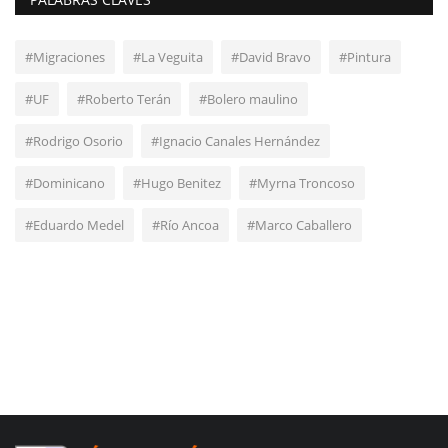
#Migraciones
#La Veguita
#David Bravo
#Pintura
#UF
#Roberto Terán
#Bolero maulino
#Rodrigo Osorio
#Ignacio Canales Hernández
#Dominicano
#Hugo Benitez
#Myrna Troncoso
#Eduardo Medel
#Río Ancoa
#Marco Caballero