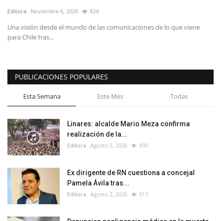
Editora
Noviembre 6, 2020
824
Una visión desde el mundo de las comunicaciones de lo que viene
para Chile tras...
PUBLICACIONES POPULARES
Esta Semana
Este Mes
Todas
Linares: alcalde Mario Meza confirma
realización de la...
Editora
Agosto 5, 2026
930
Ex dirigente de RN cuestiona a concejal
Pamela Ávila tras...
Editora
Agosto 2, 2026
513