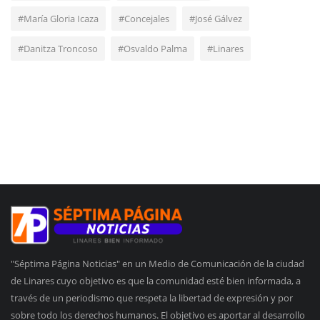
#María Gloria Icaza
#Concejales
#José Gálvez
#Danitza Troncoso
#Osvaldo Palma
#Linares
"Séptima Página Noticias" en un Medio de Comunicación de la ciudad
de Linares cuyo objetivo es que la comunidad esté bien informada, a
través de un periodismo que respeta la libertad de expresión y por
sobre todo los derechos humanos. El objetivo es aportar al desarrollo