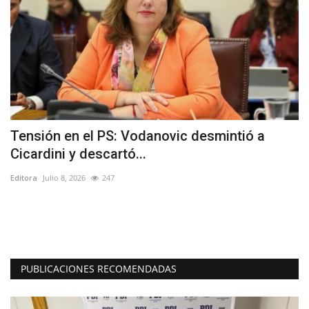
Tensión en el PS: Vodanovic desmintió a
L
Cicardini y descartó...
e
Editora
Julio 8, 2026
247
Ed
Lo
La
PUBLICACIONES RECOMENDADAS