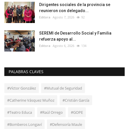
Dirigentes sociales de la provincia se
reunieron con delegado...
Editora
Agosto 7, 2026
92
SEREMI de Desarrollo Social y Familia
refuerza apoyo al...
Editora
Agosto 6, 2026
134
PALABRAS CLAVES
#Víctor González
#Mutual de Seguridad
#Catherine Vásquez Muñoz
#Cristián García
#Teatro Educa
#Raúl Orrego
#GOPE
#Bomberos Longaví
#Defensoría Maule