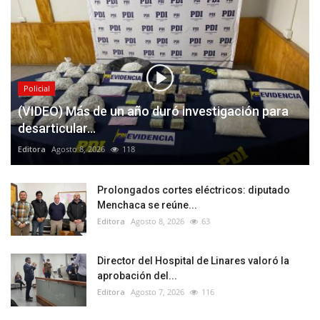
Policial
(VIDEO) Más de un año duró investigación para
desarticular...
Editora
Agosto 8, 2026
118
Prolongados cortes eléctricos: diputado
Menchaca se reúne...
Editora
Agosto 8, 2026
63
Director del Hospital de Linares valoró la
aprobación del...
Editora
Agosto 7, 2026
116