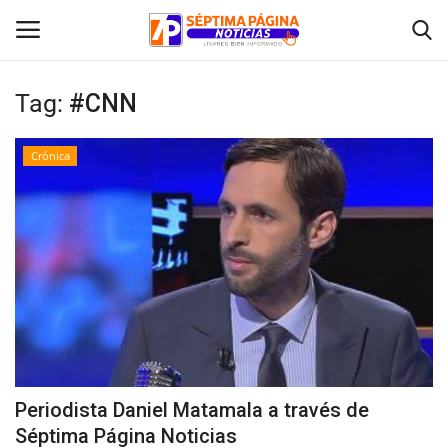
Tag:
#CNN
Inicio
Crónica
Crónica
Policial
Tribunales
Deporte
Política
Periodista Daniel Matamala a través de
Séptima Página Noticias
Espectáculos