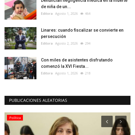
Denuncian negligencia médica en la muerte
de niña de un...
Editora
Agosto 1, 2026
464
Linares: cuando fiscalizar se convierte en
persecución
Editora
Agosto 2, 2026
294
Con miles de asistentes disfrutando
comenzó la XVI Fiesta...
Editora
Agosto 1, 2026
218
PUBLICACIONES ALEATORIAS
Política