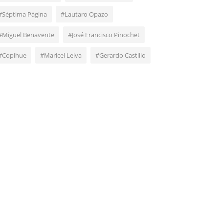
#Séptima Página
#Lautaro Opazo
#Miguel Benavente
#José Francisco Pinochet
#Copihue
#Maricel Leiva
#Gerardo Castillo