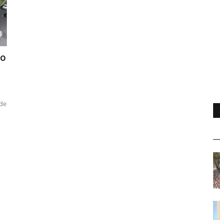
ro
 de