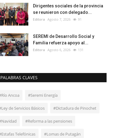
Dirigentes sociales de la provincia
se reunieron con delegado...
Editora
Agosto 7, 2026
91
SEREMI de Desarrollo Social y
Familia refuerza apoyo al...
Editora
Agosto 6, 2026
131
PALABRAS CLAVES
#Río Ancoa
#Seremi Energía
#Ley de Servicios Básicos
#Dictadura de Pinochet
#Navidad
#Reforma a las pensiones
#Estafas Telefónicas
#Lomas de Putagán