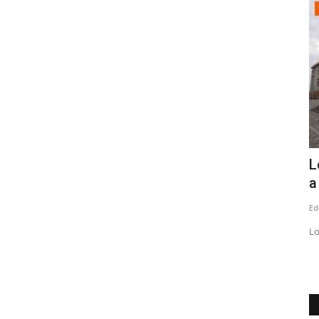
Tribunales
 valoró
Corte de Talca confirma suspensión en
L
el cargo del concejal...
a
Editora
Julio 24, 2026
600
Ed
lancias,
Lo anterior, en el marco de la condena por injurias y
Lo
calumnias tras emitir declaraciones...