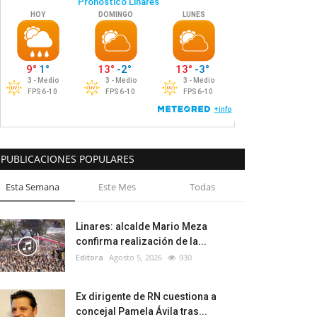
PUBLICACIONES POPULARES
Esta Semana
Este Mes
Todas
Linares: alcalde Mario Meza
confirma realización de la...
Editora
Agosto 5, 2026
930
Ex dirigente de RN cuestiona a
concejal Pamela Ávila tras...