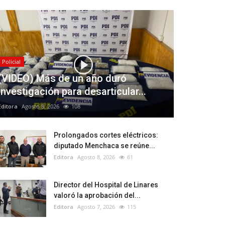
Policial
(VIDEO) Más de un año duró
investigación para desarticular...
Editora
Agosto 8, 2026
108
Prolongados cortes eléctricos:
diputado Menchaca se reúne...
Editora
Agosto 8, 2026
61
Director del Hospital de Linares
valoró la aprobación del...
Editora
Agosto 7, 2026
115