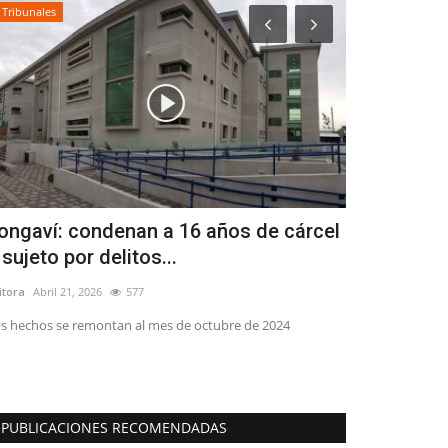
Tribunales
Tribunales
ongaví: condenan a 16 años de cárcel
(VIDEO) Pr
 sujeto por delitos...
sexual cont
itora
Abril 21, 2026
577
Editora
Abril 20, 2
s hechos se remontan al mes de octubre de 2024
El acusado, Ser
de educación musi
PUBLICACIONES RECOMENDADAS