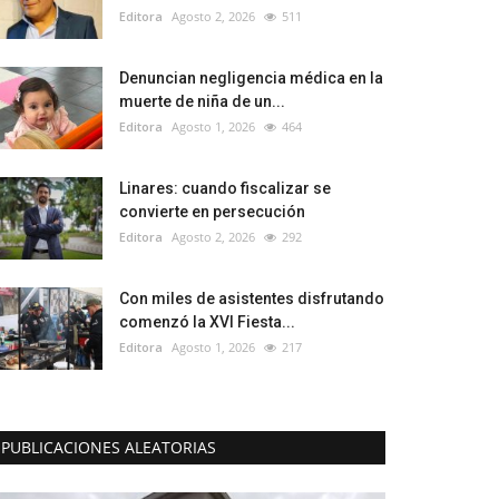
Editora
Agosto 2, 2026
511
Denuncian negligencia médica en la
muerte de niña de un...
Editora
Agosto 1, 2026
464
Linares: cuando fiscalizar se
convierte en persecución
Editora
Agosto 2, 2026
292
Con miles de asistentes disfrutando
comenzó la XVI Fiesta...
Editora
Agosto 1, 2026
217
PUBLICACIONES ALEATORIAS