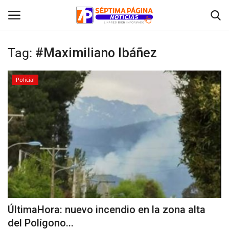
Tag:
#Maximiliano Ibáñez
Inicio
Policial
Crónica
Policial
Tribunales
Deporte
Política
ÚltimaHora: nuevo incendio en la zona alta
del Polígono...
Espectáculos