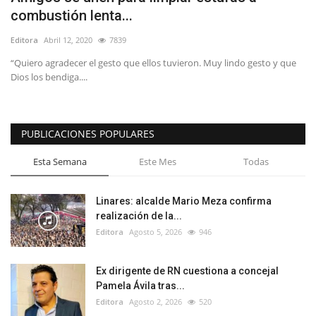
combustión lenta...
Editora
Abril 12, 2020
7839
“Quiero agradecer el gesto que ellos tuvieron. Muy lindo gesto y que
Dios los bendiga....
PUBLICACIONES POPULARES
Esta Semana
Este Mes
Todas
Linares: alcalde Mario Meza confirma
realización de la...
Editora
Agosto 5, 2026
946
Ex dirigente de RN cuestiona a concejal
Pamela Ávila tras...
Editora
Agosto 2, 2026
520