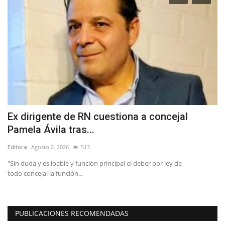
ía
Ex dirigente de RN cuestiona a concejal
(
Pamela Ávila tras...
i
Editora
Agosto 2, 2026
513
Ed
"Sin duda y es loable y función principal el deber por ley de
Lo
todo concejal la función...
PUBLICACIONES RECOMENDADAS