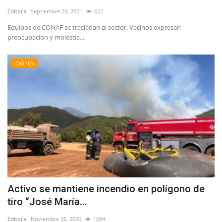
Editora
Septiembre 29, 2021
622
Equipos de CONAF se trasladan al sector. Vecinos expresan
preocupación y molestia....
Crónica
Activo se mantiene incendio en polígono de
tiro “José María...
Editora
Noviembre 26, 2020
1684