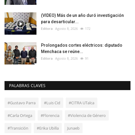
(VIDEO) Más de un año duró investigación
para desarticular...
Editora
Agosto 8, 2026
172
Prolongados cortes eléctricos: diputado
Menchaca se reúne...
Editora
Agosto 8, 2026
91
PALABRAS CLAVES
#Gustavo Parra
#Luis Cid
#CITRA UTalca
#Carla Ortega
#Florencia
#Violencia de Género
#Transición
#Erika Ubilla
Junaeb