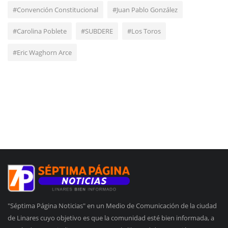
#Convención Constitucional
#Juan Pablo González
#Carolina Poblete
#SUBDERE
#Los Toros
#Eric Waghorn Arce
"Séptima Página Noticias" en un Medio de Comunicación de la ciudad
de Linares cuyo objetivo es que la comunidad esté bien informada, a