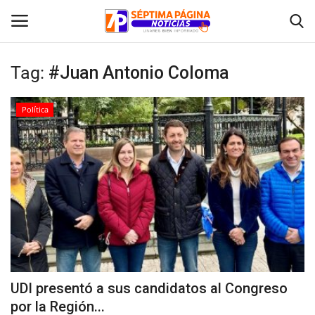
Tag:
#Juan Antonio Coloma
Inicio
Política
Crónica
Policial
Tribunales
Deporte
Política
UDI presentó a sus candidatos al Congreso
por la Región...
Espectáculos