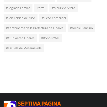
#Sagrada Familia
Parral
#Mauricio Alfaro
#San Fabián de Alico
#Liceo Comercial
#Carabineros de la Prefectura de Linares
#Nicole Cancino
#Club Aéreo Linares
#Bono PYME
#Escuela de Mesamávida