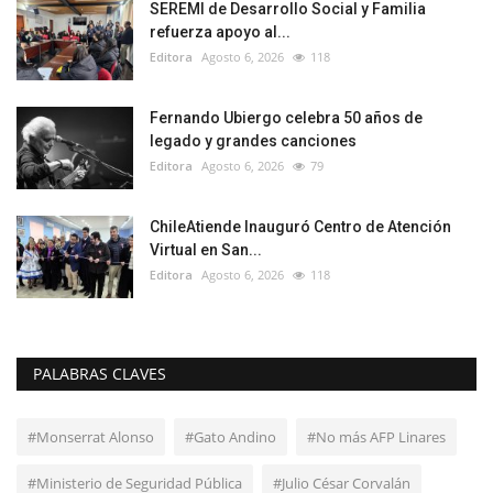
SEREMI de Desarrollo Social y Familia
refuerza apoyo al...
Editora
Agosto 6, 2026
118
Fernando Ubiergo celebra 50 años de
legado y grandes canciones
Editora
Agosto 6, 2026
79
ChileAtiende Inauguró Centro de Atención
Virtual en San...
Editora
Agosto 6, 2026
118
PALABRAS CLAVES
#Monserrat Alonso
#Gato Andino
#No más AFP Linares
#Ministerio de Seguridad Pública
#Julio César Corvalán