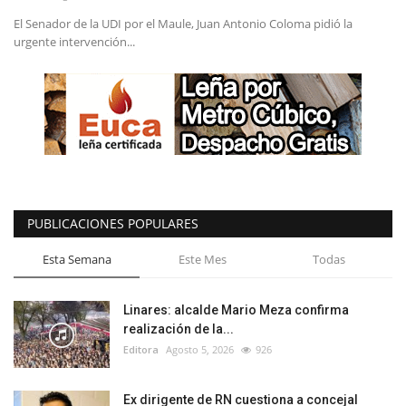
El Senador de la UDI por el Maule, Juan Antonio Coloma pidió la
urgente intervención...
PUBLICACIONES POPULARES
Esta Semana
Este Mes
Todas
Linares: alcalde Mario Meza confirma
realización de la...
Editora
Agosto 5, 2026
926
Ex dirigente de RN cuestiona a concejal