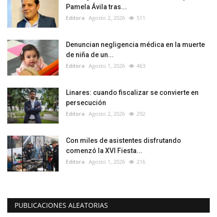
Pamela Ávila tras...
Editora
Agosto 2, 2026
511
Denuncian negligencia médica en la muerte
de niña de un...
Editora
Agosto 1, 2026
463
Linares: cuando fiscalizar se convierte en
persecución
Editora
Agosto 2, 2026
292
Con miles de asistentes disfrutando
comenzó la XVI Fiesta...
Editora
Agosto 1, 2026
216
PUBLICACIONES ALEATORIAS