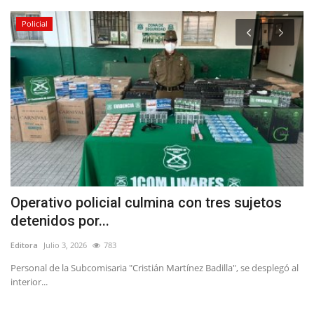
Policial
n
Operativo policial culmina con tres sujetos
T
detenidos por...
C
Editora
Julio 3, 2026
783
Ed
os
Personal de la Subcomisaria "Cristián Martínez Badilla", se desplegó al
La
interior...
de