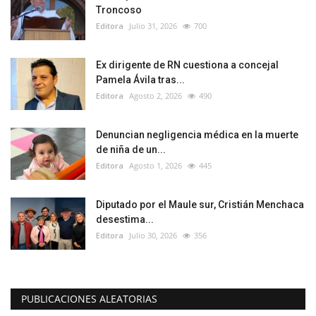
Troncoso
Editora
Julio 31, 2026
700
Ex dirigente de RN cuestiona a concejal
Pamela Ávila tras...
Editora
Agosto 2, 2026
490
Denuncian negligencia médica en la muerte
de niña de un...
Editora
Agosto 1, 2026
445
Diputado por el Maule sur, Cristián Menchaca
desestima...
Editora
Julio 30, 2026
356
PUBLICACIONES ALEATORIAS