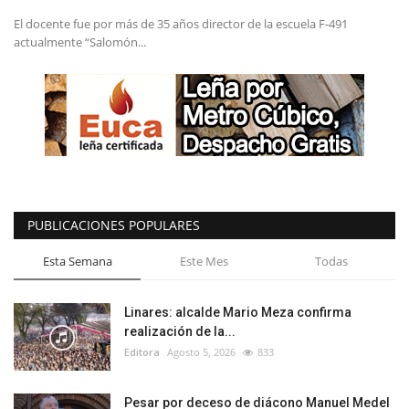
El docente fue por más de 35 años director de la escuela F-491
actualmente “Salomón...
PUBLICACIONES POPULARES
Esta Semana
Este Mes
Todas
Linares: alcalde Mario Meza confirma
realización de la...
Editora
Agosto 5, 2026
833
Pesar por deceso de diácono Manuel Medel