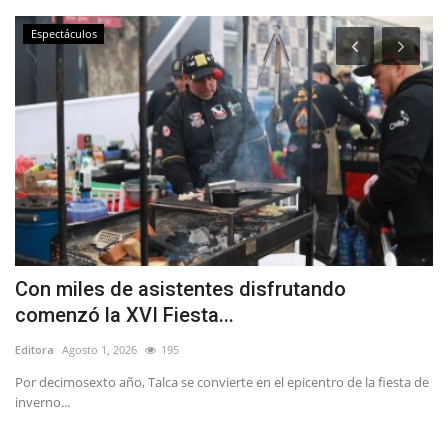
Espectáculos
Con miles de asistentes disfrutando
D
comenzó la XVI Fiesta...
d
Editora
Agosto 1, 2026
195
Ed
Por decimosexto año, Talca se convierte en el epicentro de la fiesta de
La
inverno...
di