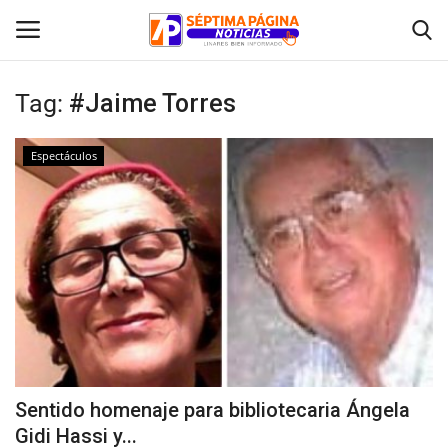
Tag:
#Jaime Torres
Inicio
Espectáculos
Crónica
Policial
Tribunales
Deporte
Política
Sentido homenaje para bibliotecaria Ángela
Gidi Hassi y...
Espectáculos