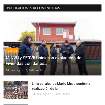
PUBLICACIONES RECOMENDADAS
Crónica
MINVU y SERVIU iniciaron evaluación de
viviendas con daños...
Editora
Agosto 5, 2026
81
Linares: alcalde Mario Meza confirma
realización de la...
Editora
Agosto 5, 2026
824