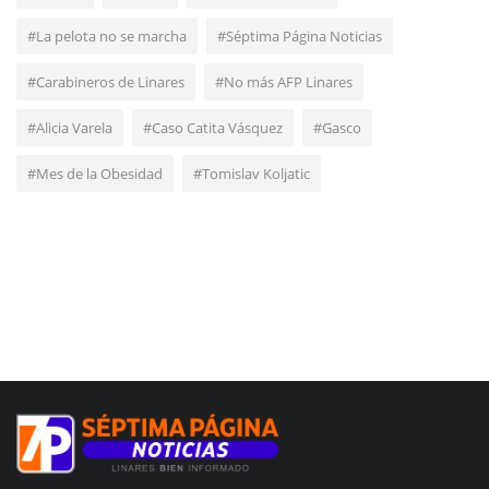
#La pelota no se marcha
#Séptima Página Noticias
#Carabineros de Linares
#No más AFP Linares
#Alicia Varela
#Caso Catita Vásquez
#Gasco
#Mes de la Obesidad
#Tomislav Koljatic