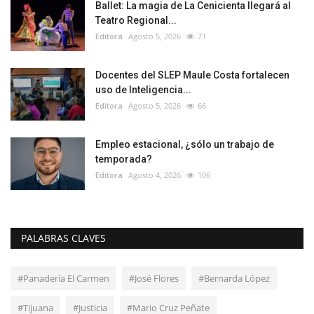
Ballet: La magia de La Cenicienta llegará al
Teatro Regional...
Editora
Agosto 5, 2026
71
Docentes del SLEP Maule Costa fortalecen
uso de Inteligencia...
Editora
Agosto 5, 2026
66
Empleo estacional, ¿sólo un trabajo de
temporada?
Editora
Agosto 4, 2026
106
PALABRAS CLAVES
#Panadería El Carmen
#José Flores
#Bernarda López
#Tijuana
#Justicia
#Mario Cruz Peñate