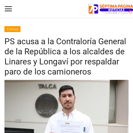
Crónica
PS acusa a la Contraloría General
Inicio
de la República a los alcaldes de
Crónica
Linares y Longaví por respaldar
paro de los camioneros
Policial
Tribunales
Deporte
Política
Espectáculos