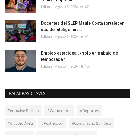
Editora
Agosto 5, 2026
67
Docentes del SLEP Maule Costa fortalecen
uso de Inteligencia...
Editora
Agosto 5, 2026
61
Empleo estacional, ¿sólo un trabajo de
temporada?
Editora
Agosto 4, 2026
100
PALABRAS CLAVES
#embalse Bullileo
#Carabineros
#Deportes
#Claudio Ávila
#Restricción
#Cementerio San José