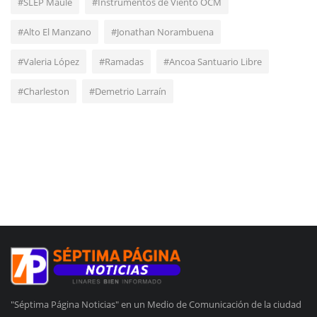
#SLEP Maule
#Instrumentos de Viento OCM
#Alto El Manzano
#Jonathan Norambuena
#Valeria López
#Ramadas
#Ancoa Santuario Libre
#Charleston
#Demetrio Larraín
"Séptima Página Noticias" en un Medio de Comunicación de la ciudad