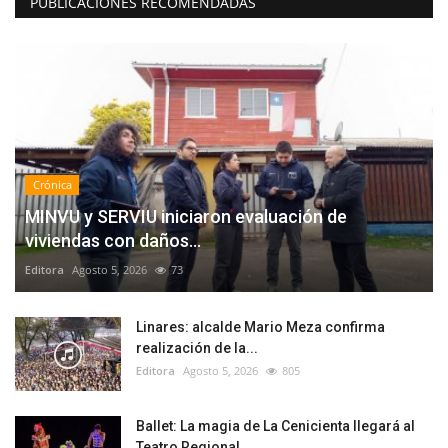
PUBLICACIONES RECOMENDADAS
Crónica
MINVU y SERVIU iniciaron evaluación de
viviendas con daños...
Editora
Agosto 5, 2026
73
Linares: alcalde Mario Meza confirma
realización de la...
Editora
Agosto 5, 2026
805
Ballet: La magia de La Cenicienta llegará al
Teatro Regional...