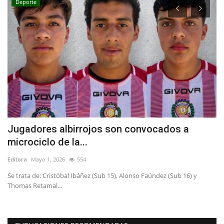
Deporte
Jugadores albirrojos son convocados a
C
microciclo de la...
s
Editora
Mayo 1, 2026
554
Ed
Se trata de: Cristóbal Ibáñez (Sub 15), Alonso Faúndez (Sub 16) y
"E
Thomas Retamal...
au