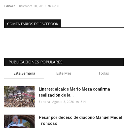
Editora
Diciembre 20, 2019
6250
COMENTARIOS DE FACEBOOK
PUBLICACIONES POPULARES
Esta Semana
Este Mes
Todas
Linares: alcalde Mario Meza confirma
realización de la...
Editora
Agosto 5, 2026
814
Pesar por deceso de diácono Manuel Medel
Troncoso