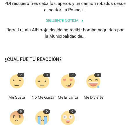
PDI recuperó tres caballos, aperos y un camión robados desde
el sector La Posada...
SIGUIENTE NOTICIA
Barra Lujuria Albirroja decide no recibir bombo adquirido por
la Municipalidad de...
¿CUAL FUE TU REACCIÓN?
2
0
2
0
Me Gusta
No Me Gusta
Me Encanta
Me Divierte
0
0
0