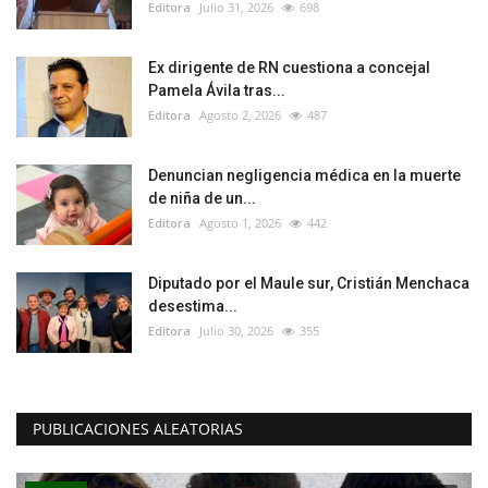
Editora
Julio 31, 2026
698
Ex dirigente de RN cuestiona a concejal
Pamela Ávila tras...
Editora
Agosto 2, 2026
487
Denuncian negligencia médica en la muerte
de niña de un...
Editora
Agosto 1, 2026
442
Diputado por el Maule sur, Cristián Menchaca
desestima...
Editora
Julio 30, 2026
355
PUBLICACIONES ALEATORIAS