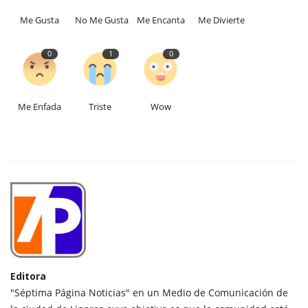
Me Gusta
No Me Gusta
Me Encanta
Me Divierte
0
1
0
Me Enfada
Triste
Wow
Editora
"Séptima Página Noticias" en un Medio de Comunicación de