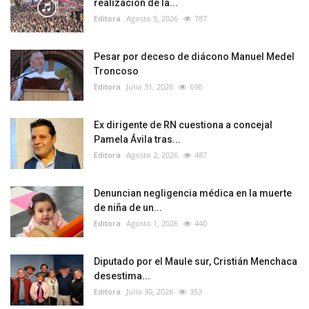
realización de la...
Editora
Agosto 5, 2026
787
Pesar por deceso de diácono Manuel Medel
Troncoso
Editora
Julio 31, 2026
696
Ex dirigente de RN cuestiona a concejal
Pamela Ávila tras...
Editora
Agosto 2, 2026
487
Denuncian negligencia médica en la muerte
de niña de un...
Editora
Agosto 1, 2026
440
Diputado por el Maule sur, Cristián Menchaca
desestima...
Editora
Julio 30, 2026
353