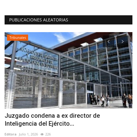
PUBLICACIONES ALEATORIAS
Tribunales
Juzgado condena a ex director de
T
Inteligencia del Ejército...
C
Editora
Julio 1, 2026
226
Ed