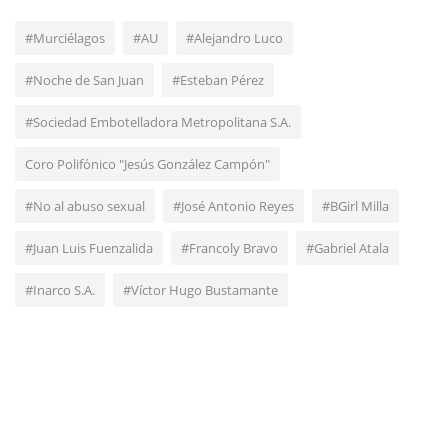
#Murciélagos
#AU
#Alejandro Luco
#Noche de San Juan
#Esteban Pérez
#Sociedad Embotelladora Metropolitana S.A.
Coro Polifónico "Jesús González Campón"
#No al abuso sexual
#José Antonio Reyes
#BGirl Milla
#Juan Luis Fuenzalida
#Francoly Bravo
#Gabriel Atala
#Inarco S.A.
#Víctor Hugo Bustamante