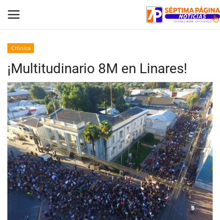
Crónica
¡Multitudinario 8M en Linares!
Inicio
Crónica
Policial
Tribunales
Deporte
Política
Espectáculos