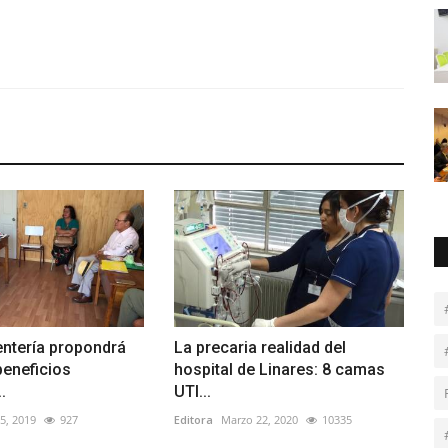
entería propondrá
La precaria realidad del
beneficios
hospital de Linares: 8 camas
.
UTI...
5, 2019
927
Editora
Marzo 22, 2020
10335