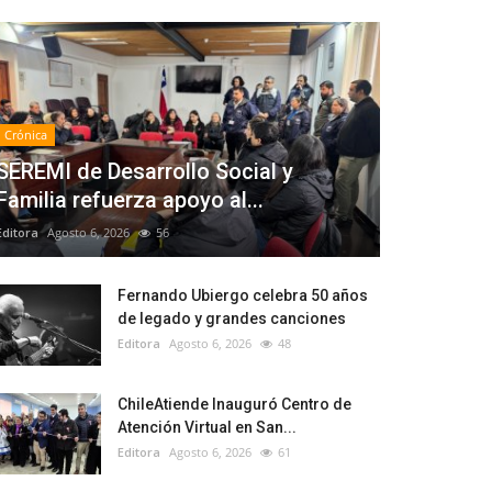
Crónica
SEREMI de Desarrollo Social y
Familia refuerza apoyo al...
Editora
Agosto 6, 2026
56
Fernando Ubiergo celebra 50 años
de legado y grandes canciones
Editora
Agosto 6, 2026
48
ChileAtiende Inauguró Centro de
Atención Virtual en San...
Editora
Agosto 6, 2026
61