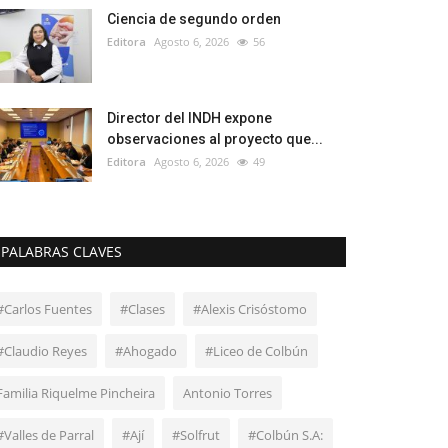
Ciencia de segundo orden
Editora
Agosto 6, 2026
56
Director del INDH expone
observaciones al proyecto que...
Editora
Agosto 6, 2026
49
PALABRAS CLAVES
#Carlos Fuentes
#Clases
#Alexis Crisóstomo
#Claudio Reyes
#Ahogado
#Liceo de Colbún
Familia Riquelme Pincheira
Antonio Torres
#Valles de Parral
#Ají
#Solfrut
#Colbún S.A: