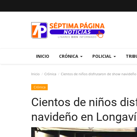
INICIO
CRÓNICA
POLICIAL
TRIB
Inicio
Crónica
Cientos de niños disfrutaron de show navideño
Crónica
Cientos de niños di
navideño en Longaví