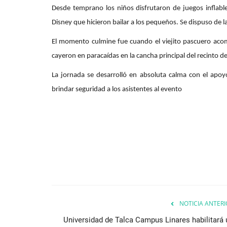
Tribunales
Desde temprano los niños disfrutaron de juegos inflabl
Disney que hicieron bailar a los pequeños. Se dispuso de la
El momento culmine fue cuando el viejito pascuero aco
cayeron en paracaídas en la cancha principal del recinto d
La jornada se desarrolló en absoluta calma con el apo
brindar seguridad a los asistentes al evento
Juzgado condena a ex director
Inteligencia del Ejército...
Editora
Julio 1, 2026
229
El INDH actúa como querellante en el caso, co
“Operación Topógrafo”,...
NOTICIA ANTERI
Universidad de Talca Campus Linares habilitará 