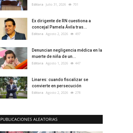
Editora
Julio 31, 2026
701
Ex dirigente de RN cuestiona a
concejal Pamela Ávila tras...
Editora
Agosto 2, 2026
497
Denuncian negligencia médica en la
muerte de niña de un...
Editora
Agosto 1, 2026
447
Linares: cuando fiscalizar se
convierte en persecución
Editora
Agosto 2, 2026
278
PUBLICACIONES ALEATORIAS