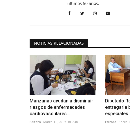
últimos 50 años.
NOTICIAS RELACIONADAS
Manzanas ayudan a disminuir
Diputado R
riesgos de enfermedades
entregarle 
cardiovasculares...
especiales..
Editora
Marzo 11, 2019
848
Editora
Enero 1