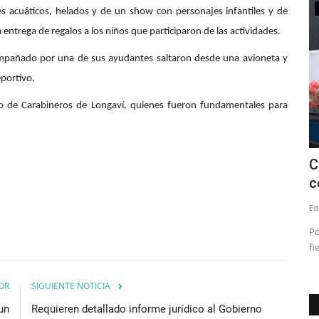
Espectáculos
es acuáticos, helados y de un show con personajes infantiles y de
 entrega de regalos a los niños que participaron de las actividades.
mpañado por una de sus ayudantes saltaron desde una avioneta y
eportivo.
yo de Carabineros de Longaví, quienes fueron fundamentales para
 de
Llega el Tomo IV de las “Las Crónicas
C
de Linares”
c
Editora
Julio 24, 2026
247
Ed
nocido como
El profesor, columnista e investigador Manuel Quevedo
Po
Méndez presentará su nueva...
fi
OR
SIGUIENTE NOTICIA
un
Requieren detallado informe jurídico al Gobierno