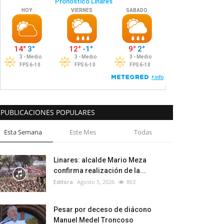
PUBLICACIONES POPULARES
Esta Semana
Este Mes
Todas
Linares: alcalde Mario Meza
confirma realización de la...
Editora
Agosto 5, 2026
863
Pesar por deceso de diácono
Manuel Medel Troncoso