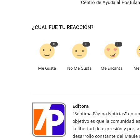
Centro de Ayuda al Postulan
¿CUAL FUE TU REACCIÓN?
0
0
0
Me Gusta
No Me Gusta
Me Encanta
Me 
Editora
"Séptima Página Noticias" en u
objetivo es que la comunidad es
la libertad de expresión y por s
desarrollo constante del Maule 