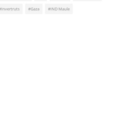
#Invertruts
#Gaza
#IND Maule