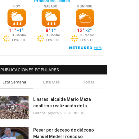
PUBLICACIONES POPULARES
Esta Semana
Este Mes
Todas
Linares: alcalde Mario Meza
confirma realización de la...
Editora
Agosto 5, 2026
910
Pesar por deceso de diácono
Manuel Medel Troncoso