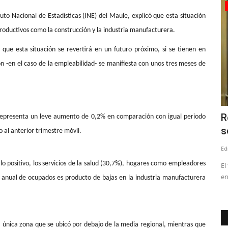
Policial
ituto Nacional de Estadísticas (INE) del Maule, explicó que esta situación
roductivos como la construcción y la industria manufacturera.
que esta situación se revertirá en un futuro próximo, si se tienen en
ón -en el caso de la empleabilidad- se manifiesta con unos tres meses de
 de
Linares: equipos de Seguridad Pública
R
 representa un leve aumento de 0,2% en comparación con igual periodo
Municipal interceptan...
s
o al anterior trimestre móvil.
Editora
Mayo 24, 2026
1167
Ed
lo positivo, los servicios de la salud (30,7%), hogares como empleadores
nocido como
Los hechos se produjeron cerca de las 02:00 de esta
El
madrugada en calle Januario...
en
 anual de ocupados es producto de bajas en la industria manufacturera
la única zona que se ubicó por debajo de la media regional, mientras que