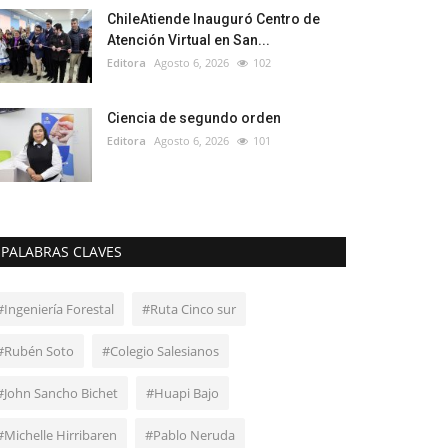
ChileAtiende Inauguró Centro de
Atención Virtual en San...
Editora
Agosto 6, 2026
102
Ciencia de segundo orden
Editora
Agosto 6, 2026
101
PALABRAS CLAVES
#Ingeniería Forestal
#Ruta Cinco sur
#Rubén Soto
#Colegio Salesianos
#John Sancho Bichet
#Huapi Bajo
#Michelle Hirribaren
#Pablo Neruda