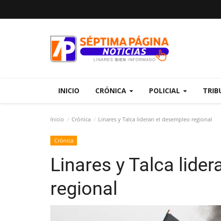
INICIO
CRÓNICA
POLICIAL
TRIB
Inicio
Crónica
Linares y Talca lideran el desempleo regional
Crónica
Linares y Talca lide
regional