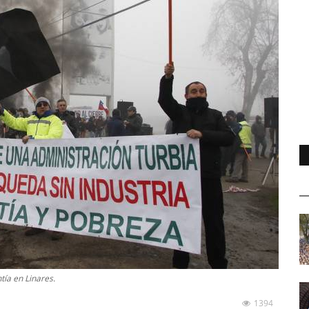
tía en Linares.
1394