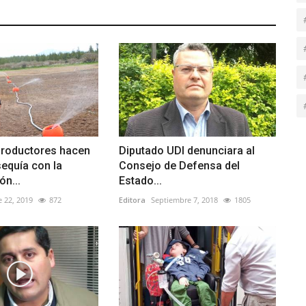
roductores hacen
Diputado UDI denunciara al
sequía con la
Consejo de Defensa del
ón...
Estado...
 22, 2019
872
Editora
Septiembre 7, 2018
1805