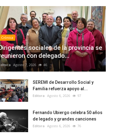
Crónica
Dirigentes sociales de la provincia se
reunieron con delegado...
Editora
Agosto 7, 2026
46
SEREMI de Desarrollo Social y
Familia refuerza apoyo al...
Editora
Agosto 6, 2026
97
Fernando Ubiergo celebra 50 años
de legado y grandes canciones
Editora
Agosto 6, 2026
76