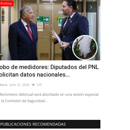
Política
Política
obo de medidores: Diputados del PNL
Tensión en
olicitan datos nacionales...
a Cicardini
itora
Julio 31, 2026
129
Editora
Julio 8, 20
 fenómeno delictual será abordado en una sesión especial
 la Comisión de Seguridad...
PUBLICACIONES RECOMENDADAS