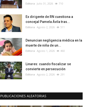
Editora
Julio 31, 2026
710
Ex dirigente de RN cuestiona a
concejal Pamela Ávila tras...
Editora
Agosto 2, 2026
511
Denuncian negligencia médica en la
muerte de niña de un...
Editora
Agosto 1, 2026
460
Linares: cuando fiscalizar se
convierte en persecución
Editora
Agosto 2, 2026
291
PUBLICACIONES ALEATORIAS