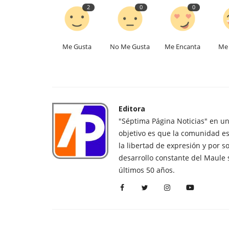
2
0
0
Me Gusta
No Me Gusta
Me Encanta
Me 
Editora
"Séptima Página Noticias" en u
objetivo es que la comunidad es
la libertad de expresión y por s
desarrollo constante del Maule 
últimos 50 años.