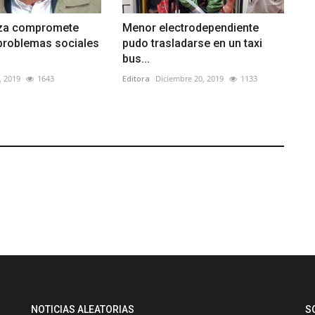
eza compromete
Menor electrodependiente
 problemas sociales
pudo trasladarse en un taxi
bus...
, 2019
1643
Editora
Diciembre 20, 2019
1133
NOTICIAS ALEATORIAS
S