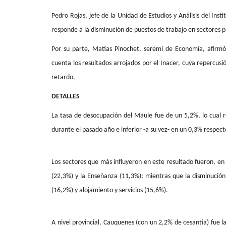
Tribunales
Pedro Rojas, jefe de la Unidad de Estudios y Análisis del Inst
responde a la disminución de puestos de trabajo en sectores p
Por su parte, Matías Pinochet, seremi de Economía, afirmó 
cuenta los resultados arrojados por el Inacer, cuya repercusi
retardo.
DETALLES
Juzgado condena a ex director
La tasa de desocupación del Maule fue de un 5,2%, lo cual
Inteligencia del Ejército...
durante el pasado año e inferior -a su vez- en un 0,3% respect
Editora
Julio 1, 2026
237
Los sectores que más influyeron en este resultado fueron, en 
El INDH actúa como querellante en el caso, co
“Operación Topógrafo”,...
(22,3%) y la Enseñanza (11,3%); mientras que la disminución
(16,2%) y alojamiento y servicios (15,6%).
A nivel provincial, Cauquenes (con un 2,2% de cesantía) fue 