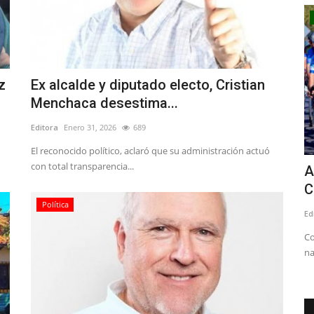
Tribunales
z
Ex alcalde y diputado electo, Cristian
Menchaca desestima...
Editora
Enero 31, 2026
689
El reconocido político, aclaró que su administración actuó
con total transparencia...
ija
Internación provisoria para joven que
A
perpetró sendos robos...
C
Política
Editora
Mayo 9, 2026
550
Ed
ional, Julio
Uno de los ilícitos, afectó al Local SOS Drinks de calle Max
Co
Jara entre Yungay y...
na