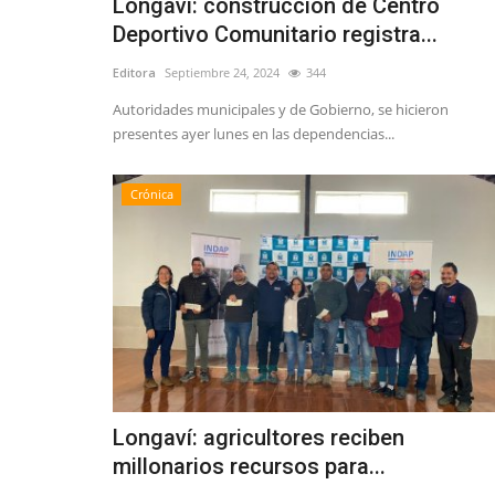
Longaví: construcción de Centro
Deportivo Comunitario registra...
Editora
Septiembre 24, 2024
344
Autoridades municipales y de Gobierno, se hicieron
presentes ayer lunes en las dependencias...
Crónica
Longaví: agricultores reciben
millonarios recursos para...