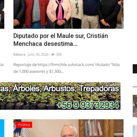
Diputado por el Maule sur, Cristián
Menchaca desestima...
Editora
Julio 30, 2026
368
sis
Reportaje de https://fnmchile.substack.com/ titulado “Más
de 1.000 asesores y $1.300...
Política