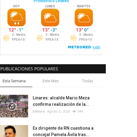
PUBLICACIONES POPULARES
Esta Semana
Este Mes
Todas
Linares: alcalde Mario Meza
confirma realización de la...
Editora
Agosto 5, 2026
944
Ex dirigente de RN cuestiona a
concejal Pamela Ávila tras...