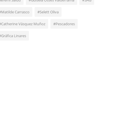
Seremi Salud
#Guisela Osses Valderrama
#SAG
#Matilde Carrasco
#Selett Oliva
#Catherine Vásquez Muñoz
#Pescadores
#Gráfica Linares