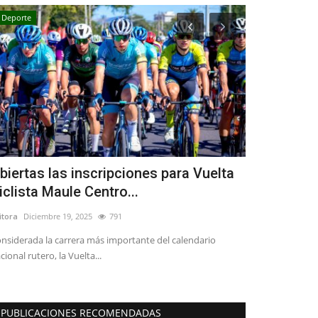
Deporte
Espectáculos
biertas las inscripciones para Vuelta
Fernando U
iclista Maule Centro...
legado y g
itora
Diciembre 19, 2025
791
Editora
Agosto 6, 
nsiderada la carrera más importante del calendario
El autor de clási
cional rutero, la Vuelta...
las Bastillas’ y...
PUBLICACIONES RECOMENDADAS