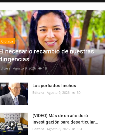
Crónica
El necesario recambio de nuestras
dirigencias
Editora
Agosto 9, 2026
18
Los porfiados hechos
Editora
Agosto 9, 2026
30
(VIDEO) Más de un año duró
investigación para desarticular...
Editora
Agosto 8, 2026
161