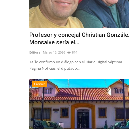
Tribunales
Profesor y concejal Christian Gonzále
Monsalve sería el...
Editora
Marzo 13, 2026
814
Así lo confirmó en diálogo con el Diario Digital Séptima
Página Noticias, el diputado...
Corte de Apelaciones de Talca f
audiencia para escuchar...
Crónica
Editora
Julio 8, 2026
245
Comienza el proceso para reemplazar al fiscal reg
Contardo