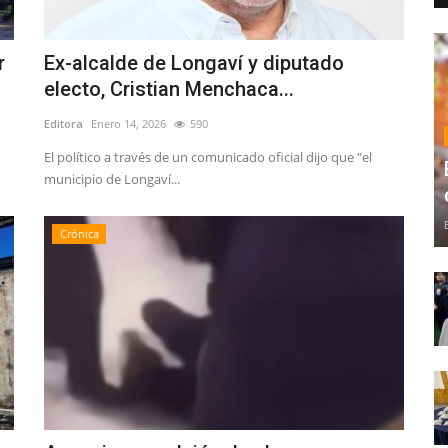
r
Ex-alcalde de Longaví y diputado
electo, Cristian Menchaca...
Editora
Enero 14, 2026
590
El político a través de un comunicado oficial dijo que "el
municipio de Longaví...
Crónica