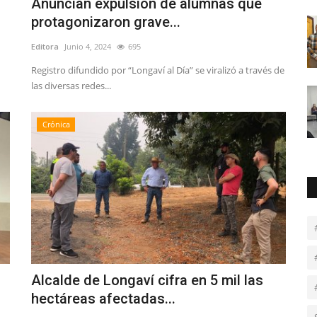
Anuncian expulsión de alumnas que
protagonizaron grave...
Editora
Junio 4, 2024
695
Registro difundido por “Longaví al Día” se viralizó a través de
las diversas redes...
Crónica
Alcalde de Longaví cifra en 5 mil las
hectáreas afectadas...