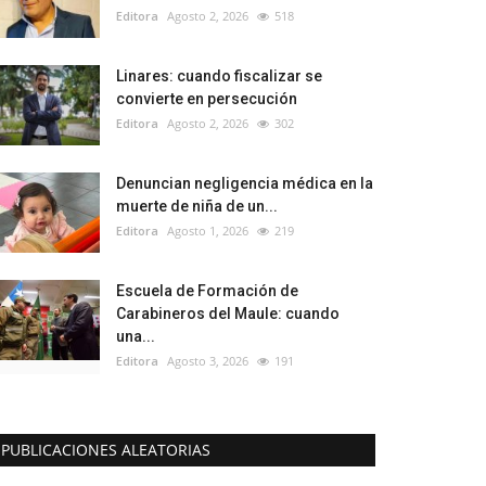
Editora
Agosto 2, 2026
518
Linares: cuando fiscalizar se
convierte en persecución
Editora
Agosto 2, 2026
302
Denuncian negligencia médica en la
muerte de niña de un...
Editora
Agosto 1, 2026
219
Escuela de Formación de
Carabineros del Maule: cuando
una...
Editora
Agosto 3, 2026
191
PUBLICACIONES ALEATORIAS