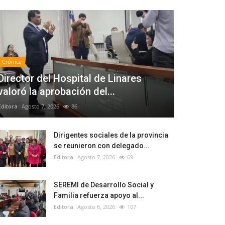
Crónica
Director del Hospital de Linares
valoró la aprobación del...
Editora
Agosto 7, 2026
86
Dirigentes sociales de la provincia
se reunieron con delegado...
Editora
Agosto 7, 2026
69
SEREMI de Desarrollo Social y
Familia refuerza apoyo al...
Editora
Agosto 6, 2026
107