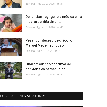
Editora
Agosto 2, 2026
511
Denuncian negligencia médica en la
muerte de niña de un...
Editora
Agosto 1, 2026
461
Pesar por deceso de diácono
Manuel Medel Troncoso
Editora
Julio 31, 2026
415
Linares: cuando fiscalizar se
convierte en persecución
Editora
Agosto 2, 2026
291
PUBLICACIONES ALEATORIAS