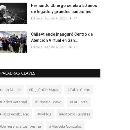
Fernando Ubiergo celebra 50 años
de legado y grandes canciones
Editora
Agosto 6, 2026
77
ChileAtiende Inauguró Centro de
Atención Virtual en San...
Editora
Agosto 6, 2026
111
PALABRAS CLAVES
Indap Maule
#RegiónDelMaule
#Cable Chino
#Carlos Retamal
#Cristina Bravo
#LaCuarta
#Taxis Achibueno
#Kyklos
#Antonio Ramírez
#De herencia campesina
#Marcela González