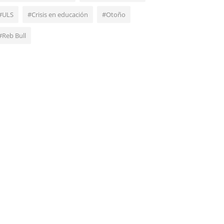
#ULS
#Crisis en educación
#Otoño
#Reb Bull