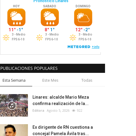
PUBLICACIONES POPULARES
Esta Semana
Este Mes
Todas
Linares: alcalde Mario Meza
confirma realización de la...
Editora
Agosto 5, 2026
922
Ex dirigente de RN cuestiona a
concejal Pamela Ávila tras...