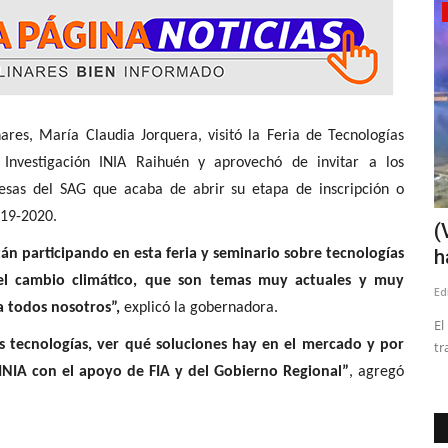
Crónica
a Claudia Jorquera, visitó la Feria de Tecnologías
 Investigación INIA Raihuén y aprovechó de invitar a los
uesas del SAG que acaba de abrir su etapa de inscripción o
019-2020.
e cárcel
MINVU y SERVIU iniciaron evaluación
(
de viviendas con daños...
h
án participando en esta feria y seminario sobre tecnologías
 el cambio climático, que son temas muy actuales y muy
Editora
Agosto 5, 2026
150
Ed
a todos nosotros”,
explicó la gobernadora.
024
La Ficha 2 corresponde a una evaluación técnica que
El
 tecnologías, ver qué soluciones hay en el mercado y por
considera una inspección visual...
tr
 INIA con el apoyo de FIA y del Gobierno Regional”
, agregó