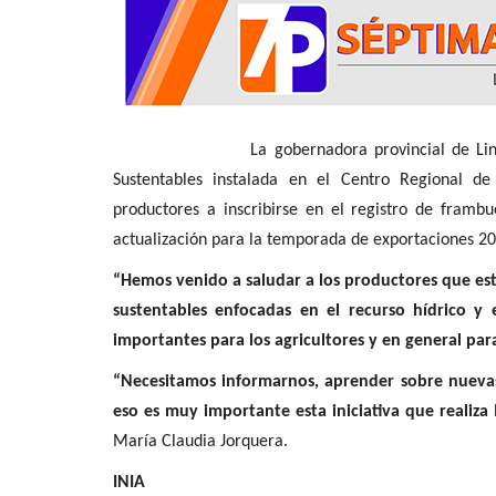
Tribunales
La gobernadora provincial de Linares, Marí
Sustentables instalada en el Centro Regional de
productores a inscribirse en el registro de framb
actualización para la temporada de exportaciones 2
Longaví: condenan a 16 años d
a sujeto por delitos...
“Hemos venido a saludar a los productores que est
sustentables enfocadas en el recurso hídrico y
Editora
Abril 21, 2026
576
importantes para los agricultores y en general par
Los hechos se remontan al mes de octubre de 2
“Necesitamos informarnos, aprender sobre nuevas
eso es muy importante esta iniciativa que realiza
María Claudia Jorquera.
INIA