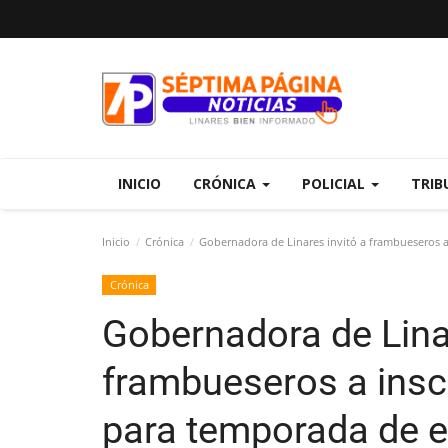
INICIO
CRÓNICA
POLICIAL
TRIB
Inicio
Crónica
Gobernadora de Linares invitó a frambueseros a
Crónica
Gobernadora de Linar
frambueseros a inscr
para temporada de e