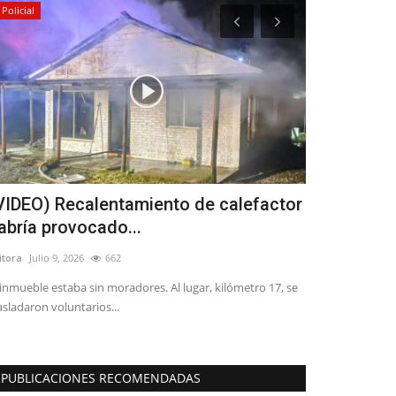
Policial
Crónica
VIDEO) Recalentamiento de calefactor
Dirigentes 
abría provocado...
reunieron c
itora
Julio 9, 2026
662
Editora
Agosto 7, 
 inmueble estaba sin moradores. Al lugar, kilómetro 17, se
En el marco del D
asladaron voluntarios...
distintas comunas
PUBLICACIONES RECOMENDADAS