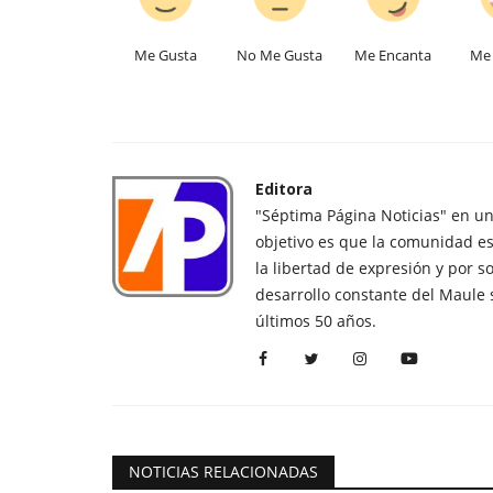
Me Gusta
No Me Gusta
Me Encanta
Me 
Editora
"Séptima Página Noticias" en u
objetivo es que la comunidad es
la libertad de expresión y por s
desarrollo constante del Maule 
últimos 50 años.
NOTICIAS RELACIONADAS