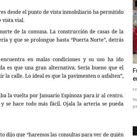
Espectáculos
 punto de vista inmobiliario ha permitido
vista vial.
norte de la comuna. La construcción de casas de la
teria y que se prolongue hasta “Puerta Norte”, detrás
 encuentra en malas condiciones y su uso ha ido
uda es que una gran alternativa. Sería bueno que el
del PNL
Con miles de asistentes disfrutando
F
 la calle. Lo ideal es que la pavimenten o asfalten”,
comenzó la XVI Fiesta...
e
Editora
Agosto 1, 2026
210
Ed
a la vuelta por Januario Espinoza para ir al centro.
ión especial
Por decimosexto año, Talca se convierte en el epicentro de la
Nu
 se hace todo más fácil. Ojala la arteria se pueda
fiesta de inverno...
pa
ito dijo que “haremos las consultas para ver de quién