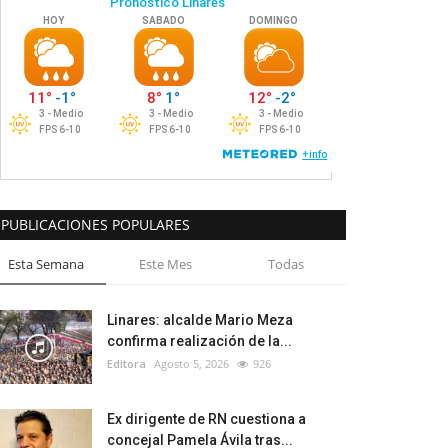
PUBLICACIONES POPULARES
Esta Semana
Este Mes
Todas
Linares: alcalde Mario Meza
confirma realización de la...
Editora
Agosto 5, 2026
926
Ex dirigente de RN cuestiona a
concejal Pamela Ávila tras...