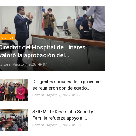
Crónica
Director del Hospital de Linares
valoró la aprobación del...
Editora
Agosto 7, 2026
97
Dirigentes sociales de la provincia
se reunieron con delegado...
Editora
Agosto 7, 2026
77
SEREMI de Desarrollo Social y
Familia refuerza apoyo al...
Editora
Agosto 6, 2026
116