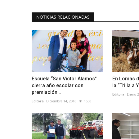
NOTICIAS RELACIONADAS
Escuela “San Víctor Álamos”
En Lomas d
cierra año escolar con
la “Trilla a
premiación...
Editora
Enero 2
Editora
Diciembre 14, 2018
1638