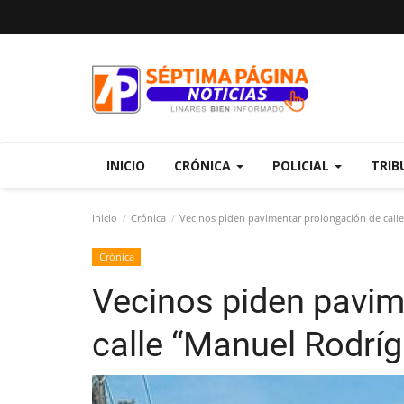
INICIO
CRÓNICA
POLICIAL
TRIB
Inicio
Crónica
Vecinos piden pavimentar prolongación de call
Crónica
Vecinos piden pavim
calle “Manuel Rodrí