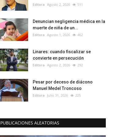
Editora
Agosto 2, 2026
511
Denuncian negligencia médica en la
muerte de niña de un...
Editora
Agosto 1, 2026
462
Linares: cuando fiscalizar se
convierte en persecución
Editora
Agosto 2, 2026
292
Pesar por deceso de diácono
Manuel Medel Troncoso
Editora
Julio 31, 2026
225
PUBLICACIONES ALEATORIAS