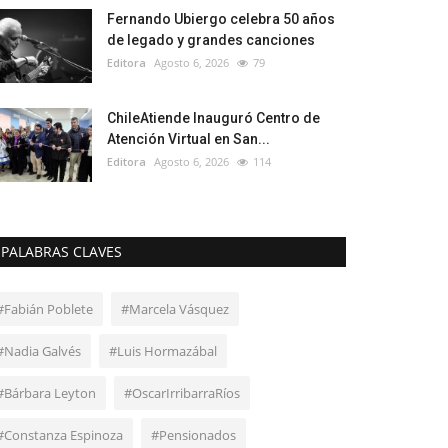
Fernando Ubiergo celebra 50 años
de legado y grandes canciones
Editora
Agosto 6, 2026
79
ChileAtiende Inauguró Centro de
Atención Virtual en San...
Editora
Agosto 6, 2026
114
PALABRAS CLAVES
#Fabián Poblete
#Marcela Vásquez
#Nadia Galvés
#Luis Hormazábal
#Bárbara Leyton
#OscarIrribarraRíos
#Constanza Espinoza
#Pensionados