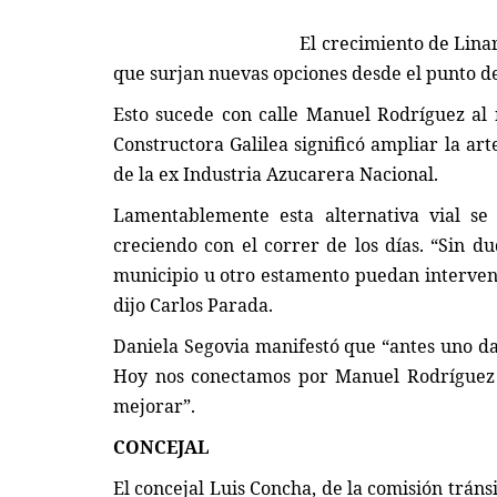
Política
El crecimiento de Linares desde el
que surjan nuevas opciones desde el punto de 
Esto sucede con calle Manuel Rodríguez al 
Constructora Galilea significó ampliar la ar
de la ex Industria Azucarera Nacional.
Lamentablemente esta alternativa vial se
creciendo con el correr de los días. “Sin d
Robo de medidores: Diputados 
municipio u otro estamento puedan intervenir
solicitan datos nacionales...
dijo Carlos Parada.
Editora
Julio 31, 2026
130
Daniela Segovia manifestó que “antes uno dab
El fenómeno delictual será abordado en una ses
Hoy nos conectamos por Manuel Rodríguez y
en la Comisión de Seguridad...
mejorar”.
CONCEJAL
El concejal Luis Concha, de la comisión tráns