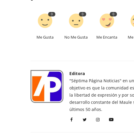
0
0
0
Me Gusta
No Me Gusta
Me Encanta
Me 
Editora
"Séptima Página Noticias" en u
objetivo es que la comunidad es
la libertad de expresión y por s
desarrollo constante del Maule 
últimos 50 años.