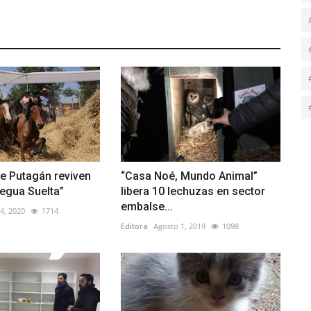
e Putagán reviven
“Casa Noé, Mundo Animal”
 Yegua Suelta”
libera 10 lechuzas en sector
embalse...
4, 2020
1714
Editora
Agosto 1, 2019
1098