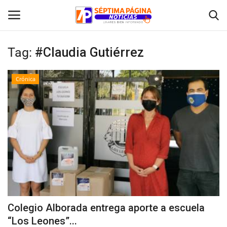
Tag:
#Claudia Gutiérrez
Inicio
Crónica
Crónica
Policial
Tribunales
Deporte
Política
Colegio Alborada entrega aporte a escuela
“Los Leones”...
Espectáculos