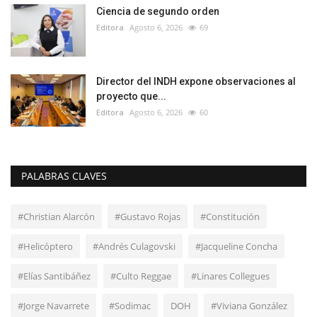
Ciencia de segundo orden
Editora
Agosto 6, 2026
69
Director del INDH expone observaciones al
proyecto que...
Editora
Agosto 6, 2026
60
PALABRAS CLAVES
#Christian Alarcón
#Gustavo Rojas
#Constitución
#Helicóptero
#Andrés Culagovski
#Jacqueline Concha
#Elías Santibáñez
#Culto Reggae
#Linares Collegues
#Jorge Navarrete
#Sodimac
DOH
#Viviana González