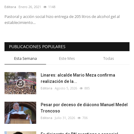
Editora
Enero 26, 2021
1148
Pastoral y acción social hizo entrega de 205 litros de alcohol gel al
establecimiento...
PUBLICACIONES POPULARES
Esta Semana
Este Mes
Todas
Linares: alcalde Mario Meza confirma
realización de la...
Editora
Agosto 5, 2026
885
Pesar por deceso de diácono Manuel Medel
Troncoso
Editora
Julio 31, 2026
706